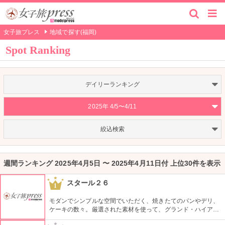
女子旅プレス
地域で探す(福岡)
Spot Ranking
デイリーランキング
2025年 4/5〜4/11
絞込検索
週間ランキング 2025年4月5日 〜 2025年4月11日付 上位30件を表示
スタール２６
1
モダンでシンプルな空間でいただく、焼きたてのパンやデリ、
ケーキの数々。厳選された素材を使って、グランド・ハイアッ
トのシェフが全て丹精こめてつくったもの。 素材や製法にこだ