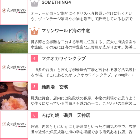
わったハイアット風味の味わいをぜひ楽しんで。
SOMETHING4
2
オーナーが自ら定期的にイギリスへ直接買い付けに行くとい
う、ヴィンテージ家具や小物を厳選して販売しているお店で
す。なんといっても価格が安いのがポイントで、掘り出し物に
出会える可能性もあります。もしかしたらお気に入りの逸品
マリンワールド海の中道
3
も、お値打ち価格で見つけられるかも知れません。
博多湾と玄界灘を二分する半島に位置する、広大な海浜公園や
水族館。その先には海の幸豊富な志賀島が広がります。海浜公
園では四季折々の自然を満喫でき、美しい海岸は「日本の渚・
百選」に選ばれるほど。また、子供達にも人気な水族館には大
4
フクオカワインクラブ
パノラマ水槽やイルカショーなど、海の仲間達と楽しめる要素
満載！
「博多の台所」と言えば柳橋連合市場と言われるほど活気溢れ
る市場。そこにあるのが フクオカワインクラブ。yanagibashi
wineを主力としたくさんのワインを取り揃えています。
5
麺劇場 玄瑛
厨房は舞台、店内には階段状の客席、本物の劇場かと思うよう
な作りになっている面白さも魅力の一つ。こだわりの自家製麺
に絡むのは、無添加・無化学調味料で羅臼昆布や干しアワビな
どの出汁の効いたあっさり系豚骨スープ。一番人気の玄瑛流ラ
6
ろばた焼 磯貝 天神店
ーメンの他、担々麺などもあります。
外観、内装ともにいかにも居酒屋といった雰囲気の中で、玄界
灘や近郊の鮮度抜群な海の幸を堪能できる活気あるお店。舌の
肥えたサラリーマンの方々の常連さんが多く、旨い魚を食べる