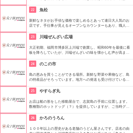
しいと評判のお店です。190g500円からという手頃なお値段。
焼きたては切れ目を入れなくても、両横から指で押すと簡単に
22
魚松
鬼皮が割れます。渋皮も綺麗に取れるのは完熟栗ならではの特
徴。
新鮮なネタがお手頃な価格で楽しめるとあって連日大人気のお
店です。手仕事が見えるオープンなカウンターもあり、職人の
技を観察できるカウンター好きにはたまらない空間を過ごせる
のも魅力的です。鮮魚店専門だけに質、量、価格も満足で豪快
23
川端ぜんざい広場
に海の幸が味わうことができます。
大正初期、福岡市博多区上川端で創業し、昭和60年を最後に看
板を降ろしていたが、川端ぜんざいの味を懐かしむ声が高ま
り、週末やイベント時にオープンするので、昔ながらの味を楽
しめる。
24
のこの市
島の恵みを買うことができる場所。新鮮な野菜や果物など、島
の特産品がそろっています。地方への発送も受け付けているの
で、お土産を探すならここ。飲食店、観光案内所も隣接してい
ます。
25
やすらぎ丸
お店は船の形をした移動屋台で、志賀島の手前に位置します。
数種類のホットドッグ（？）を提供していますが、ご当時グル
メを堪能するならイカのフライとステーキが挟まった「金印ド
ッグ」を！注文から出来るまでに１０分程度かかりますが、拡
26
かろのうろん
声器で呼び出してくれるので安心。
１００年以上の歴史がある老舗のうどん屋さんです。店名の由