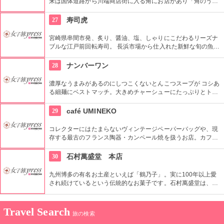
来は国体道路から川端商店街に入る角にお店があり「角のうど
ん」と呼ばれていて、それが博多弁の「かかろのうどん」にな
ったとのこと。上品な風味の羅臼昆布のだしが特徴で、もっち
27
寿司虎
りな麺とよくあいます
宮崎県串間市発、炙り、醤油、塩、しゃりにこだわるリーズナ
ブルな江戸前回転寿司。 長浜市場から仕入れた新鮮な旬の魚介
をふんだんに使ったネタ。定番からその時期でしか楽しめない
ものまで様々。 旬の魚介を安価に楽しみたい方におすすめで
28
ナンバーワン
す。
濃厚なうまみがあるのにしつこくないとんこつスープが コシあ
る細麺にベストマッチ。大きめチャーシューにたっぷりとトッ
ピングされた青ネギ、ワンコインなのに、お腹も心もたっぷり
満足できてしまうラーメン。 サイドメニューの手作り一口餃子
29
café UMINEKO
(350円)、地鶏をふんだんに使った博多一番地鶏網焼(800円)も
おすすめです。
コレクターにはたまらないヴィンテージペーパーバッグや、現
存する最古のフランス陶器・カンペール焼を扱うお店。カフェ
も併設されており、テラス席で門司港の魅力を満喫できます。
ヨーロピアン雑貨たちはどれもカラフルで愛らしく、手に取っ
30
石村萬盛堂 本店
てみてしまいそうになります。蚕の市などで買い付けたヨーロ
ピアン雑貨に癒されてください。
九州博多の有名お土産といえば「鶴乃子」。実に100年以上愛
され続けているという伝統的なお菓子です。石村萬盛堂は、明
治38年の創業。独創性と伝統を重んじた老舗中の老舗です。ホ
ワイトデーを作り出したお店ということでも有名ですが、やは
り九州の博多に行ったら、ぜひとも訪れたいお店のひとつで
Travel Search
旅の検索
す。