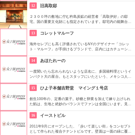
でもこっくりとした旨味の「手作り胡麻豆腐」や「茄子の変わ
12
旧高取邸
りしぎ焼き」は絶品とか。
２３００坪の敷地に佇む杵島炭鉱の経営者「高取伊好」の邸
宅。国の重要文化財にも指定されています。邸宅内の能舞台や
欄間、７２枚の杉戸絵などは必見です。イヤホンガイド（1回
300円）を聞きながら、和風建築の素晴らしさを堪能してみま
13
コレットマルーフ
せんか？
海外セレブにも高く評価されているNYのデザイナー「コレッ
ト・マルーフ」が手掛けるブランドで、店内にはカチューシャ
やヘアゴムなど洗練されたアクセサリーが並んでいます。実際
の使い方など、ヘアアレンジをその場でアドバイスしてもらる
14
あほたれーの
事もできるので、新しい自分を発見できるかも？
一度聞いたら忘れられないような店名に、多国籍料理というイ
ンパクト大の屋台。もとスタッフにいたという、メキシコ人に
教わったタコスが自慢。土曜限定のコロッケも定番の人気メニ
ュー。名物の焼きラーメンもあり、餃子もあり。さすが多国籍
15
ひよ子本舗吉野堂 マイング１号店
料理を名乗っていないというラインナップ。
創生100年の、定番の菓子。砂糖と卵黄を加えて練り上げられ
た餡は、生地と絶妙のバランスでファンは全国にいます。見た
目も愛らしいひよこの姿は、お土産に買っていても喜ばれるこ
と間違いありません。
16
イーストビル
2011年9月にオープンした、「歩いて楽しい街」をコンセプト
として作られた複合テナントビルです。壁面は一面の緑に覆わ