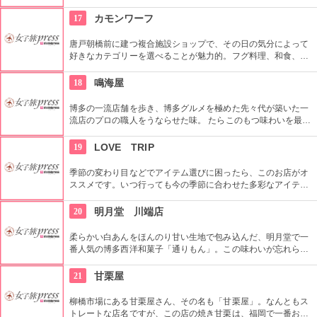
れ、見た目も麗しい。中に入っているテナントは、「キットソ
ン」や「H&M」など有名アパレルをはじめ、お腹も満たしてく
17
カモンワーフ
れるパティスリーなどもあります。
唐戸朝橋前に建つ複合施設ショップで、その日の気分によって
好きなカテゴリーを選べることが魅力的。フグ料理、和食、寿
司、焼肉、洋食、その他、カフェ、個室・座敷、海峡を眺め
る・1人でも利用しやすいなど。また、下関名菓やご当地キャ
18
鳴海屋
ラクターグッズなどを扱うショップもある。
博多の一流店舗を歩き、博多グルメを極めた先々代が築いた一
流店のプロの職人をうならせた味。 たらこのもつ味わいを最大
限に生かすため、厳選された調味料を必要最低限使い作り上げ
られた辛子明太子。 ご贈答用からご家庭用まで、さまざまな明
19
LOVE TRIP
太子が取り揃えられているため、お土産にも最適。
季節の変わり目などでアイテム選びに困ったら、このお店がオ
ススメです。いつ行っても今の季節に合わせた多彩なアイテム
と、素敵なカラーバリエーションに目移りしてしまいます。素
材感で季節を楽しめるアイテムも充実したラインナップ。マス
20
明月堂 川端店
トアイテムをみたいならこのお店です。
柔らかい白あんをほんのり甘い生地で包み込んだ、明月堂で一
番人気の博多西洋和菓子「通りもん」。この味わいが忘れられ
ず、福岡土産には必ず買って帰る人が後をたたないとか。他に
もバライティーに富んだ焼き菓子の数々は空港や駅でも購入で
21
甘栗屋
きるので、思い出と一緒にお持ち帰りしては。
柳橋市場にある甘栗屋さん、その名も「甘栗屋」。なんともス
トレートな店名ですが、この店の焼き甘栗は、福岡で一番おい