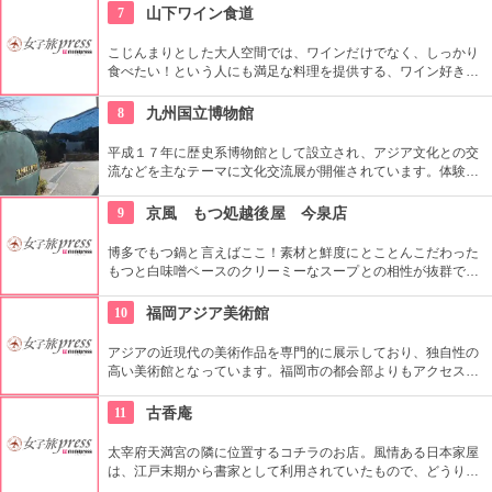
ならココと言わしめているとか。予約してから行く方がベタ
7
山下ワイン食道
ー。
こじんまりとした大人空間では、ワインだけでなく、しっかり
食べたい！という人にも満足な料理を提供する、ワイン好きか
ら大きな支持を得るコチラのお店。オーナー自らフランスでビ
オワインの醸造を学ぶなど、こだわりの自然派ワインのライン
8
九州国立博物館
ナップが楽しめるので、是非オススメを頂いてみて。
平成１７年に歴史系博物館として設立され、アジア文化との交
流などを主なテーマに文化交流展が開催されています。体験し
ながら楽しく文化を学べる体験型展示室「あじっぱ」では、ア
ジアやヨーロッパの民族衣装や雑貨に触れ合うことができ、ま
9
京風 もつ処越後屋 今泉店
るで異国の地にいるかのような気分を体験できます
博多でもつ鍋と言えばここ！素材と鮮度にとことんこだわった
もつと白味噌ベースのクリーミーなスープとの相性が抜群で
す！味噌味が苦手な人には、「極選たまり醤油味もつ鍋」がお
勧め！
10
福岡アジア美術館
アジアの近現代の美術作品を専門的に展示しており、独自性の
高い美術館となっています。福岡市の都会部よりもアクセスし
やすく、身近に芸術を感じることのできる、空間となっていい
ます。無料ロッカーもあるので、荷物は預けて身軽に美術館を
11
古香庵
楽しむことができるので、買い物帰りでも大丈夫です。
太宰府天満宮の隣に位置するコチラのお店。風情ある日本家屋
は、江戸末期から書家として利用されていたもので、どうりで
歴史を感じさせます。会席は一品一品丁寧に作られており、中