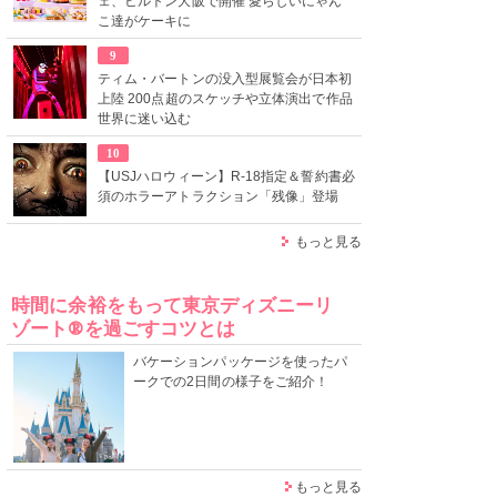
ェ、ヒルトン大阪で開催 愛らしいにゃん
こ達がケーキに
9
ティム・バートンの没入型展覧会が日本初
上陸 200点超のスケッチや立体演出で作品
世界に迷い込む
10
【USJハロウィーン】R-18指定＆誓約書必
須のホラーアトラクション「残像」登場
もっと見る
時間に余裕をもって東京ディズニーリ
ゾート®を過ごすコツとは
バケーションパッケージを使ったパ
ークでの2日間の様子をご紹介！
もっと見る