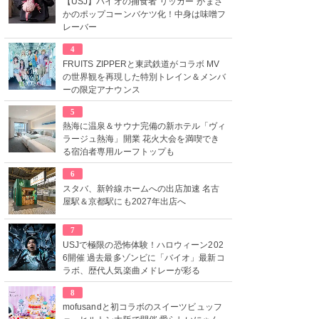
【USJ】バイオの捕食者“リッカー”がまさ
かのポップコーンバケツ化！中身は味噌フ
レーバー
4
FRUITS ZIPPERと東武鉄道がコラボ MV
の世界観を再現した特別トレイン＆メンバ
ーの限定アナウンス
5
熱海に温泉＆サウナ完備の新ホテル「ヴィ
ラージュ熱海」開業 花火大会を満喫でき
る宿泊者専用ルーフトップも
6
スタバ、新幹線ホームへの出店加速 名古
屋駅＆京都駅にも2027年出店へ
7
USJで極限の恐怖体験！ハロウィーン202
6開催 過去最多ゾンビに「バイオ」最新コ
ラボ、歴代人気楽曲メドレーが彩る
8
mofusandと初コラボのスイーツビュッフ