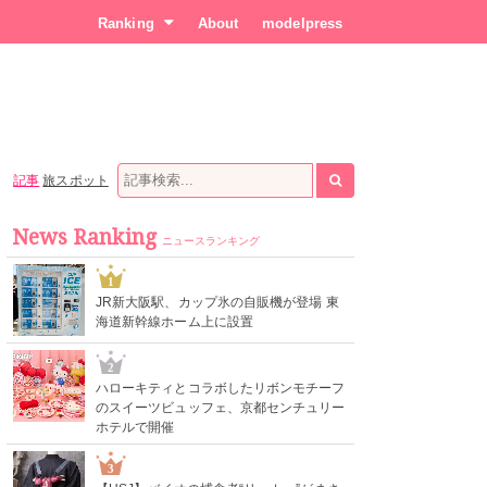
Ranking
About
modelpress
記事
旅スポット
News Ranking
ニュースランキング
1
JR新大阪駅、カップ氷の自販機が登場 東
海道新幹線ホーム上に設置
2
ハローキティとコラボしたリボンモチーフ
のスイーツビュッフェ、京都センチュリー
ホテルで開催
3