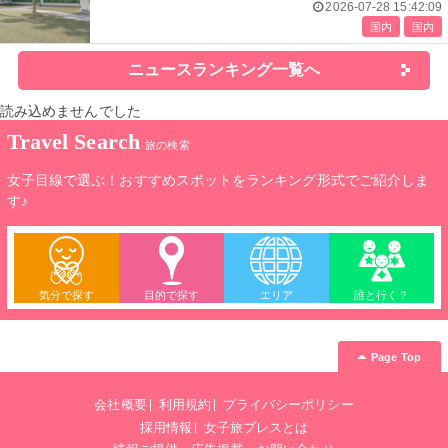
2026-07-28 15:42:09
国内
国内
ニュースランキング一覧へ
読み込めませんでした
Travel Search
旅の検索
女子目線で選ぶ！おすすめスポットをランキング形式でご紹介しま
す♪
気分で探す
目的で探す
エリア
誰と行く？
Page Top
会社概要
利用規約
プライバシーポリシー
採用情報
女子旅プレスとは