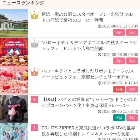
ニュースランキング
横浜・海の公園にスタバオープン “文化財”のレ
1
トロ洋館で至福のコーヒー時間
2026-08-07 13:55:35
国内
国内
“ハローキティ＆ディアダニエル”の秋スイーツビ
2
ュッフェ、ヒルトン広島で開催
2026-08-08 08:00:00
国内
国内
ハローキティとコラボしたリボンモチーフのス
3
イーツビュッフェ、京都センチュリーホテルで
開催
2026-08-06 16:17:42
京都
国内
4
【USJ】バイオの捕食者“リッカー”がまさかのポ
ップコーンバケツ化！中身は味噌フレーバー
2026-08-05 11:03:43
大阪
国内
5
FRUITS ZIPPERと東武鉄道がコラボ MVの世界
観を再現した特別トレイン＆メンバーの限定ア
ナウンス