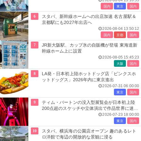
2026-08-04 13:18:55
国内
東京
国内
6
スタバ、新幹線ホームへの出店加速 名古屋駅＆
京都駅にも2027年出店へ
2026-08-04 13:50:12
国内
京都
国内
7
JR新大阪駅、カップ氷の自販機が登場 東海道新
幹線ホーム上に設置
2026-08-05 15:45:23
大阪
国内
8
LA発・日本初上陸ホットドッグ店「ピンクスホ
ットドッグス」2026年内に東京進出
2026-07-31 06:00:00
東京
国内
9
ティム・バートンの没入型展覧会が日本初上陸
200点超のスケッチや立体演出で作品世界に迷い
込む
2026-07-23 18:00:00
東京
国内
10
スタバ、横浜海の公園店オープン 趣のあるレト
ロ洋館で海辺の開放的な景観に浸る