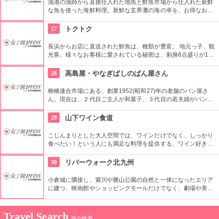
漁港の漁師から直接仕入れた地魚と鮮魚市場から仕入れた新鮮
な魚を使った海鮮料理。新鮮な玄界灘の海の幸を、お得なお値
段で楽しめます。明るく元気な店員さんがいる活気ある店内
は、いつも地元のリピーターでいっぱいです！
27
トクトク
長浜からお店に直送された鮮魚は、種類が豊富。 地元っ子、観
光客、様々なお客様に愛されている秘密は、刺身8点盛りが1人
前1050円という破格なお値段で楽しめるところ。マグロ三色丼
など魚介中心の昼定食、旬を存分に楽しめる博多の海の幸がた
28
高島屋・やなぎばしのばん屋さん
っぷりはいった夜のコースメニューなど、博多で魚を味わいた
いというあなたにぴったり。
柳橋連合市場にある、創業1952(昭和27)年の老舗のパン屋さ
ん。現在は、２代目ご主人が和菓子、３代目の若夫婦がパンを
焼いている。こちらのお店の商品の中で、大きな支持を集めて
いるのが、さくっとしたパン生地とスパイシーなカレーが絶妙
29
山下ワイン食道
な「うなぎばしカレーパン（170円）」と100円前後で味わえ
るリーズナブルな和菓子。
こじんまりとした大人空間では、ワインだけでなく、しっかり
食べたい！という人にも満足な料理を提供する、ワイン好きか
ら大きな支持を得るコチラのお店。オーナー自らフランスでビ
オワインの醸造を学ぶなど、こだわりの自然派ワインのライン
30
リバーウォーク北九州
ナップが楽しめるので、是非オススメを頂いてみて。
小倉城に隣接し、紫川や勝山公園の自然と一体になったエリア
に建つ、映画館やショッピングモールだけでなく、劇場や美術
館や大学棟をも備える大型商業施設。ショッピングに少し疲れ
たら自然を感じながら休憩する事もできるので、お子様連れに
もぴったり。音楽ライブやイベントが開催される事も。
Travel Search
旅の検索