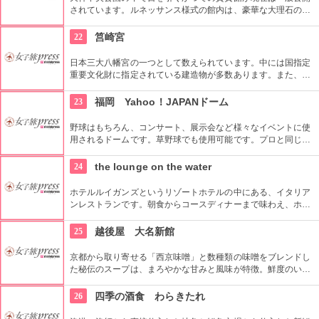
されています。ルネッサンス様式の館内は、豪華な大理石の暖
炉や各所に滞酒なレリーフや縁どりが施されるなど、歩いてい
るだけで豪華な気分にさせてくれます。
22
筥崎宮
日本三大八幡宮の一つとして数えられています。中には国指定
重要文化財に指定されている建造物が多数あります。また、四
季折々に行事があり見どころ満載です。6月には境内で見られ
るアジサイに心が和みます。
23
福岡 Yahoo！JAPANドーム
野球はもちろん、コンサート、展示会など様々なイベントに使
用されるドームです。草野球でも使用可能です。プロと同じマ
ウンドでする試合は格別です。観覧者を含み100名まで入場可
能になっています。ドーム７番ゲート横より王貞治ベースボー
24
the lounge on the water
ルミュージアムに入場することができます。
ホテルルイガンズというリゾートホテルの中にある、イタリア
ンレストランです。朝食からコースディナーまで味わえ、ホテ
ルのメインダイニングというだけに、店内も豪華。目の前に
は、プールと緑が美しい庭が望めます。夕方になるとキャンド
25
越後屋 大名新館
ルが灯り、なんともラグジュアリーな雰囲気が味わえます。
京都から取り寄せる「西京味噌」と数種類の味噌をブレンドし
た秘伝のスープは、まろやかな甘みと風味が特徴。鮮度のいい
モツからバターのような大腸の脂に、福岡産にこだわったキャ
ベツ、ニラ、ごぼうが、香り高いまろやかな風味の秘伝スープ
26
四季の酒食 わらきたれ
に溶け込み旨みが増します。また、九州産柚子胡椒が効いた
「揚げ豆腐」は女性に大人気です。