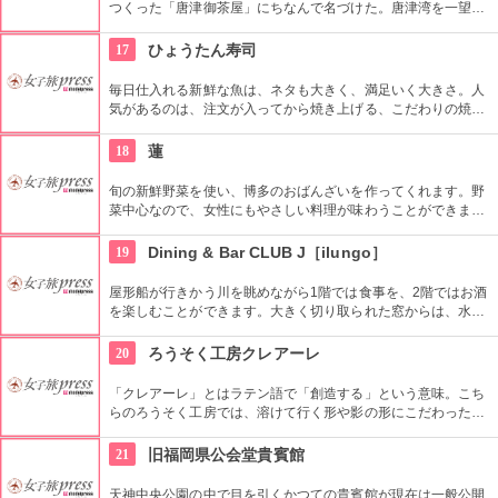
つくった「唐津御茶屋」にちなんで名づけた。唐津湾を一望す
る旅館「渚館きむら」の食事処は、唐津呼子のイカは生けすで
泳いでいて新鮮で美味しいと定評がある。2人以上の小グルー
17
ひょうたん寿司
プ日帰りプランでは3時間まで室料無料でゆっくりと過ごすこ
とができ、薬湯「太閤の湯」の入浴も無料となっている。
毎日仕入れる新鮮な魚は、ネタも大きく、満足いく大きさ。人
気があるのは、注文が入ってから焼き上げる、こだわりの焼き
あなご。これを目安に通う人もいるとか。「本日の特選ネタづ
くし」には海の香りただよう、アラ汁つきで2850円とお得な価
18
蓮
格。
旬の新鮮野菜を使い、博多のおばんざいを作ってくれます。野
菜中心なので、女性にもやさしい料理が味わうことができま
す。創作料理は見るものの目を奪われます。見ても美しく、食
べても、美味しい料理を堪能してください。
19
Dining & Bar CLUB J［ilungo］
屋形船が行きかう川を眺めながら1階では食事を、2階ではお酒
を楽しむことができます。大きく切り取られた窓からは、水面
に反射した夜景の光が入ってきて目に鮮やかに映ります。ある
映画にも登場したカクテル、コスモポリタンがオススメ。
20
ろうそく工房クレアーレ
「クレアーレ」とはラテン語で「創造する」という意味。こち
らのろうそく工房では、溶けて行く形や影の形にこだわったろ
うそくを、１つ１つ手作りしています。人気なのは、星形の影
ができるろうそくや、二見が浦の夕日をモチーフにしたものな
21
旧福岡県公会堂貴賓館
ど。お気に入りを持ち帰って、灯りをともす時間を楽しんで。
天神中央公園の中で目を引くかつての貴賓館が現在は一般公開