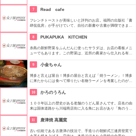
銀行本店。館内では、彼の生涯を紙芝居を通して紹介するイベ
ントも開催されています。
7
Read cafe
フレンチトーストが美味しいと評判のお店。福岡の出版社「書
肆侃侃房」が手がけていて、自社の新書や古書が満喫できま
す。カフェメニューには、大分県で生産されている紅茶も香り
が高く美味しいと評判。もちろんフードメニューも充実してい
8
PUKAPUKA KITCHEN
ます。ゆっくり本を読みたい時にぜひとも訪れたいお店。
糸島の新鮮野菜をふんだんに使ったサラダは、お店の看板メニ
ューでもあります。この野菜は、近所の農家から仕入れる有機
野菜。ランチタイムに見える海も素敵だけれど、サンセットは
また格別の景色を望むことができます。また波がよければサー
9
小金ちゃん
ファーの姿も。海に沿った最高のロケーションは、デートにピ
ッタリのお店です。
博多と言えば屋台！博多の屋台と言えば「焼ラーメン」！博多
に来たからには食べて帰りたい名物ラーメンを考案したのがこ
のお店。行列必死ですが、並んででも食べたい一品です！
10
かろのうろん
１００年以上の歴史がある老舗のうどん屋さんです。店名の由
来は国体道路から川端商店街に入る角にお店があり「角のうど
ん」と呼ばれていて、それが博多弁の「かかろのうどん」にな
ったとのこと。上品な風味の羅臼昆布のだしが特徴で、もっち
11
唐津焼 高麗窯
りな麺とよくあいます
古い伝統である古唐津の技法で、手造りの朝鮮式三連房登窯で
土器を焼き上げる。店内は、木造でできた小学校の合掌や、電