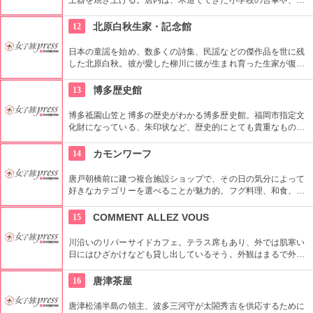
柱など古材を使った赤土壁の展示場があり、イベントなども開
催していて、シンプルで普段から使用できる唐津焼に取り組ん
12
北原白秋生家・記念館
でいる。
日本の童謡を始め、数多くの詩集、民謡などの傑作品を世に残
した北原白秋。彼が愛した柳川に彼が生まれ育った生家が復元
され、多くの人が訪れています。昭和６０年にオープンした記
念館には、白秋の遺品や詩集などが数多く展示されています。
13
博多歴史館
博多祗園山笠と博多の歴史がわかる博多歴史館。福岡市指定文
化財になっている、朱印状など、歴史的にとても貴重なものも
多く展示されています。大人：300円 高・大学生：200
円 小・中学生：150円 と気軽に入れる価格となってます。
14
カモンワーフ
唐戸朝橋前に建つ複合施設ショップで、その日の気分によって
好きなカテゴリーを選べることが魅力的。フグ料理、和食、寿
司、焼肉、洋食、その他、カフェ、個室・座敷、海峡を眺め
る・1人でも利用しやすいなど。また、下関名菓やご当地キャ
15
COMMENT ALLEZ VOUS
ラクターグッズなどを扱うショップもある。
川沿いのリバーサイドカフェ。テラス席もあり、外では肌寒い
日にはひざかけなども貸し出しているそう。外観はまるで外国
のカフェのようで、店内は観葉植物なども多く、スタイリッシ
ュな内装に仕上がっている。食事はもちろん、おいしいスイー
16
唐津茶屋
ツが充実しており、川沿いのロケーションを堪能できそうで
す。
唐津松浦半島の領主、波多三河守が太閤秀吉を供応するために