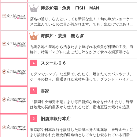
限に生かすため、厳選された調味料を必要最低限使い作り上げ
られた辛子明太子。 ご贈答用からご家庭用まで、さまざまな明
博多炉端・魚男 FISH MAN
2
太子が取り揃えられているため、お土産にも最適。
店名の通り、なんといっても新鮮な魚！！旬の魚がショーケー
スに並んでいるのに目が惹かれます。でも、魚だけではありま
せん。農家直送の野菜やこだわりのデザートも充実。デートに
もぜひ利用してもらいたい。
海鮮丼・茶漬 磯らぎ
3
九州各地の産地から活きたまま運ばれる鮮魚が料理の主役。海
鮮丼、特製ゴマダレにあごだし汁をかけて食べる鯛茶漬けをは
じめ、四季折々の旬の魚を贅沢に使い、ヘルシーかつ味わい深
い料理を提供。インテリアや内装は女性好みの空間。店頭で販
4
スタール２６
売する茶碗や枝箸、トートバッグ、手ぬぐいなどの雑貨ややオ
リジナル食品もお土産に最適。
モダンでシンプルな空間でいただく、焼きたてのパンやデリ、
ケーキの数々。厳選された素材を使って、グランド・ハイアッ
トのシェフが全て丹精こめてつくったもの。 素材や製法にこだ
わったハイアット風味の味わいをぜひ楽しんで。
5
喜家
「福岡中央卸売市場」より毎日新鮮な魚介を仕入れたり、野菜
は地元の契約農家から仕入れるなど、産地直送の素材を追及し
て造られた郷土料理は絶品です。
6
旧唐津銀行本店
東京駅や日本銀行を設計した唐津出身の建築家「辰野金吾」に
より設計された歴史的建造物として今なお愛されている旧唐津