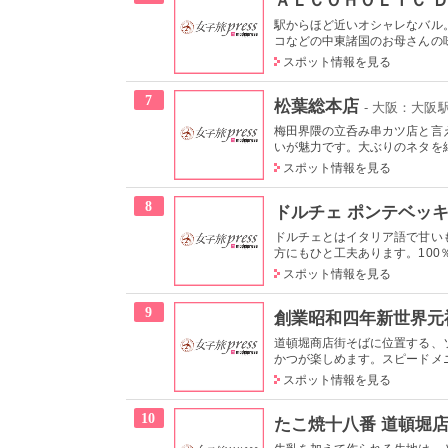
駅からほど近いオシャレなバル
コなどの中東諸国のお母さんの味
スポット情報を見る
7
松葉総本店
- 大阪：大阪
梅田界隈の立呑み串カツ店と言
いが魅力です。大ぶりのネタを細
スポット情報を見る
8
ドルチェ ポンテベッ
ドルチェとはイタリア語で甘い
方にもひと工夫あります。100％
スポット情報を見る
9
創業昭和四年新世界元
道頓堀商店街そばに位置する、
かつが楽しめます。スピードメニ
スポット情報を見る
10
たこ焼十八番 道頓堀