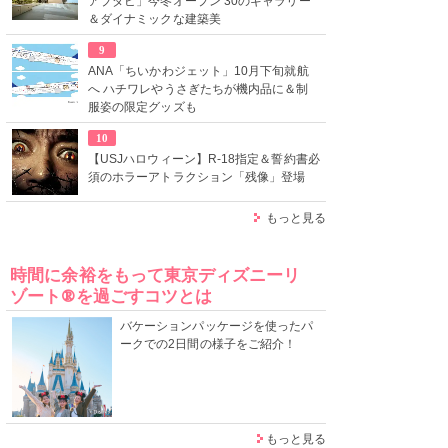
アブダビ」今冬オープン 30のギャラリー
＆ダイナミックな建築美
9
ANA「ちいかわジェット」10月下旬就航
へ ハチワレやうさぎたちが機内品に＆制
服姿の限定グッズも
10
【USJハロウィーン】R-18指定＆誓約書必
須のホラーアトラクション「残像」登場
もっと見る
時間に余裕をもって東京ディズニーリ
ゾート®を過ごすコツとは
バケーションパッケージを使ったパ
ークでの2日間の様子をご紹介！
もっと見る