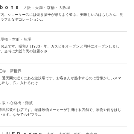
ｎｂｏｎｓ
- 大阪：天満・京橋・大阪城
店内。ショーケースには焼き菓子が彩りよく並ぶ。美味しいのはもちろん、見
フルなデコレーション...
淀屋橋・本町・船場
お店です。昭和8（1933）年、ガスビルオープンと同時にオープンしまし
、当時は大阪市民の話題をさ...
天王寺・新世界
、通天閣の近くにある遊技場です。お客さんが熱中するのは昔懐かしいスマ
出し、穴に入れるだけ...
 大阪：心斎橋・難波
洋風和装のお店です。老舗履物メーカーが手掛ける店舗で、履物や鞄をはじ
ます。なかでもゼブラ...
ＤＩＮＥＲ ａｇｍｏ