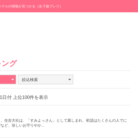
・ホテルの情報が見つかる［女子旅プレス］
キング
絞込検索
月31日付 上位100件を表示
る、住吉大社は、「すみよっさん」として親しまれ、初詣はたくさんの人でに
ど、珍しいお守りやか...