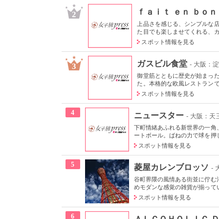
ｆａｉｔ ｅｎ ｂｏ
2
上品さを感じる、シンプルな
た目でも楽しませてくれる、カラ
スポット情報を見る
ガスビル食堂
- 大阪：
3
御堂筋とともに歴史が始まった
た。本格的な欧風レストランで
スポット情報を見る
4
ニュースター
- 大阪：
下町情緒あふれる新世界の一角
ートボール。ばねの力で球を押し
スポット情報を見る
5
菱屋カレンブロッソ
-
谷町界隈の風情ある街並に佇む
めモダンな感覚の雑貨が揃ってい
スポット情報を見る
6
ＡＬＣＯＨＯＬＩＣ 