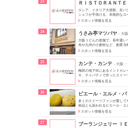
23
ＲＩＳＴＯＲＡＮＴＥ 
ロシア、イタリア大使館、在バ
シェフが手掛ける、本格的なロー
スポット情報を見る
24
うさみ亭マツバヤ
- 
大阪うどんの老舗で、長年通い
布や九州の小麦粉など、創業当時
スポット情報を見る
25
カンテ・カンテ
- 大阪
梅田の地下街にあるインドカレ
キ、チャパティで作ったスイーツ
スポット情報を見る
26
ピエール・エルメ・パ
多くのスイーツファンが愛して
術品とも謳われるピエール・エル
スポット情報を見る
27
ブーランジェリー Ｉ