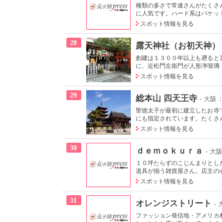
種類の多さで常連さんがたくさ
に人気です。ハード系はバケット
スポット情報を見る
28
露天神社（お初天神）
創建は１３００年以上も遡ると
に、近松門左衛門が人形浄瑠璃「
スポット情報を見る
29
総本山 四天王寺
- 大
聖徳太子が最初に建立したお寺
にも指定されています。たくさん
スポット情報を見る
30
ｄｅｍｏｋｕｒａ
- 
１０坪たらずのこじんまりとし
道具が揃う雑貨屋さん。店主の心
スポット情報を見る
31
オレンジストリート
-
ファッション発信地・アメリカ