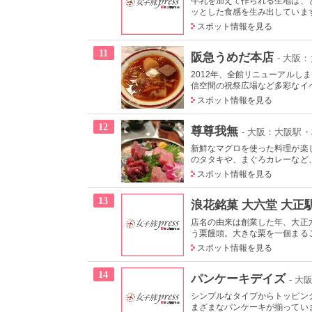
牛乳を加えて作られる生地は、
ッとした食感を生み出しています
スポット情報を見る
11
阪急うめだ本店
- 大阪
2012年、全館リニューアル
信空間の祝祭広場など多彩なイベ
スポット情報を見る
12
尊尊我無
- 大阪：大阪駅
新鮮なマグロを使った料理が楽
のタタキや、まぐろカレーなど、
スポット情報を見る
13
浪花銘菓 大六堂 大正
店名の由来は創業した年、大正
う栗饅頭。大きな栗を一個まるご
スポット情報を見る
14
パンケーキデイズ
- 
シンプルなタイプからトッピン
まざまなパンケーキが揃っていま