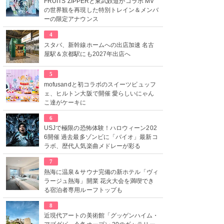
FRUITS ZIPPERと東武鉄道がコラボ MV
の世界観を再現した特別トレイン＆メンバ
ーの限定アナウンス
4
スタバ、新幹線ホームへの出店加速 名古
屋駅＆京都駅にも2027年出店へ
5
mofusandと初コラボのスイーツビュッフ
ェ、ヒルトン大阪で開催 愛らしいにゃん
こ達がケーキに
6
USJで極限の恐怖体験！ハロウィーン202
6開催 過去最多ゾンビに「バイオ」最新コ
ラボ、歴代人気楽曲メドレーが彩る
7
熱海に温泉＆サウナ完備の新ホテル「ヴィ
ラージュ熱海」開業 花火大会を満喫でき
る宿泊者専用ルーフトップも
8
近現代アートの美術館「グッゲンハイム・