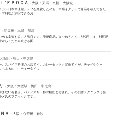
Ｌ’ＥＰＯＣＡ
- 大阪：天満・京橋・大阪城
チカン日本大使館シェフを経験したのち、本場イタリアで修業を積んできた
マ料理が満喫できるお...
大阪：淀屋橋・本町・船場
つめる常連も多い人気店です。看板商品のきつねうどん（550円）は、利尻昆
からこだわり続ける国...
：大阪駅・梅田・中之島
ー、スパイス料理のお店です。カレーセットも定番ですが、チャイやケー
もあるので、ティータイ...
リ
- 大阪：大阪駅・梅田・中之島
やまない有名店。パティスリー界の巨匠と称され、その創作テクニックは芸
メ氏のブティックです...
ＥＮＡ
- 大阪：心斎橋・難波