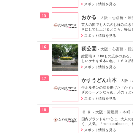
スポット情報を見る
15
おかる
- 大阪：心斎橋・難
芸人の間でも人気のお好み焼き
きにして仕上げるところ。毎日食
スポット情報を見る
16
靭公園
- 大阪：心斎橋・難
総面積９.７haもの広さのあ
しいケヤキ並木の他、１６０品種
スポット情報を見る
17
かすうどん山本
- 大阪
牛ホルモンの脂を揚げた『かす
〆のラーメンならぬ、〆のうどん
スポット情報を見る
18
ｅｕ
- 大阪：淀屋橋・本町
国内ブランドを中心に、大人の
く、人気。「mina perhone
スポット情報を見る