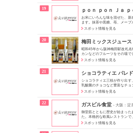
19
ｐｏｎ ｐｏｎ Ｊａ 
お米にいろんな味を混ぜた、新
ます。抹茶や黒糖、苺、メープル
スポット情報を見る
20
梅田ミックスジュース
昭和45年から阪神梅田駅改札
カンなどのフルーツをその場でし
スポット情報を見る
21
ショコラティエ パレ
ショコラティエ三枝が作り出す
乳酸菌のチョコなど豊富なチョコ
スポット情報を見る
22
ガスビル食堂
- 大阪：
御堂筋とともに歴史が始まったお
た。本格的な欧風レストランで、
スポット情報を見る