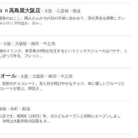
ｐｏｎ高島屋大阪店
- 大阪：心斎橋・難波
感覚のおこし。職人さんがその日の天候に合わせて、混ぜ具合を調整してい
シロップのほか、カレ...
- 大阪：大阪駅・梅田・中之島
名物のドリンク。来店者の9割が注文するというミックスジュースはバナナ、ミ
ぼって作る、フレッシ...
ドオール
- 大阪：大阪駅・梅田・中之島
、芸術のチョコレート。見た目が煌びやかなチョコ、体に優しいフルーツと
レートが並ぶ。併設さ...
淀屋橋・本町・船場
店です。昭和8（1933）年、ガスビルオープンと同時にオープンしまし
当時は大阪市民の話題をさ...