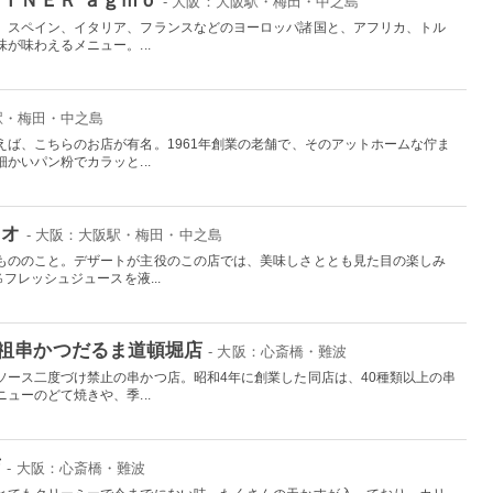
- 大阪：大阪駅・梅田・中之島
。スペイン、イタリア、フランスなどのヨーロッパ諸国と、アフリカ、トル
が味わえるメニュー。...
駅・梅田・中之島
えば、こちらのお店が有名。1961年創業の老舗で、そのアットホームな佇ま
かいパン粉でカラッと...
キオ
- 大阪：大阪駅・梅田・中之島
もののこと。デザートが主役のこの店では、美味しさととも見た目の楽しみ
フレッシュジュースを液...
祖串かつだるま道頓堀店
- 大阪：心斎橋・難波
ソース二度づけ禁止の串かつ店。昭和4年に創業した同店は、40種類以上の串
ューのどて焼きや、季...
店
- 大阪：心斎橋・難波