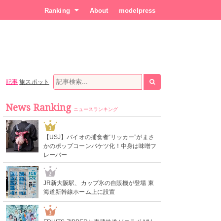
Ranking
About
modelpress
記事
旅スポット
News Ranking
ニュースランキング
1
【USJ】バイオの捕食者“リッカー”がまさ
かのポップコーンバケツ化！中身は味噌フ
レーバー
2
JR新大阪駅、カップ氷の自販機が登場 東
海道新幹線ホーム上に設置
3