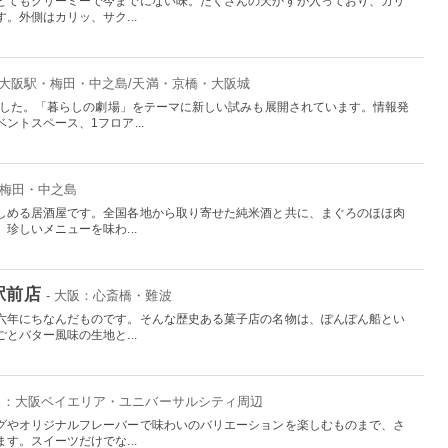
とてもクリーミーで今までにない味。たくさんの天かすが入っており、カリ
。外側はカリッ、サク...
：大阪駅・梅田・中之島/天満・京橋・大阪城
しました。「暮らしの劇場」をテーマに新しい試みも展開されています。情報発
ントスペース、1フロア...
・梅田・中之島
しめる居酒屋です。全国各地から取り寄せた純米酒と共に、まぐろのほほ肉
珍しいメニューを味わ...
駅前店
- 大阪：心斎橋・難波
六年にちなんだものです。そんな歴史ある菓子店の名物は、ぽんぽん船とい
とバター風味の生地と...
大阪：大阪ベイエリア・ユニバーサルシティ周辺
グやオリジナルフレーバーで味わいのバリエーションを楽しむものまで、さ
す。スイーツだけでな...