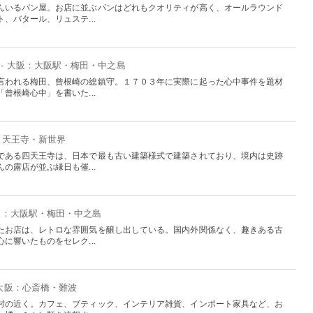
んいるパン屋。お店に並ぶパンはどれもクオリティが高く、オールラウンド
、バタール、リュステ...
- 大阪：大阪駅・梅田・中之島
言われる梅田、曾根崎の総鎮守。１７０３年に実際に起った心中事件を題材
曾根崎心中」を書いた...
阪：天王寺・新世界
である四天王寺は、日本で最も古い建築様式で建築されており、境内は史跡
の露店が並ぶ縁日も催...
大阪：大阪駅・梅田・中之島
たお店は、レトロな雰囲気を醸し出している。国内外関係なく、趣きある古
に響いたものをセレク...
 大阪：心斎橋・難波
村の近く。カフェ、ブティック、インテリア雑貨、インポート家具など、お