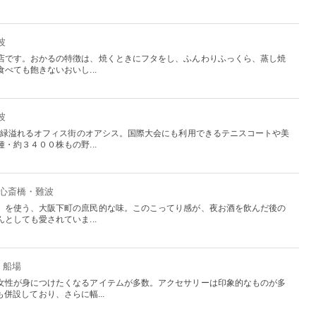
波
店です。おかるの特徴は、焼くときにフタをし、ふんわりふっくら、蒸し焼
べても飽きないおいし...
波
る、緑溢れるオフィス街のオアシス。国際大会にも利用できるテニスコートや美
・約３４００株もの野...
：心斎橋・難波
』を使う、大阪下町の庶民的な味。このこってり感が、夜お酒を飲んだ後の
としても愛されていま...
・船場
女性が身につけたくなるアイテムが多数。アクセサリーは印象的なものが多
n」も併設しており、さらに幅...