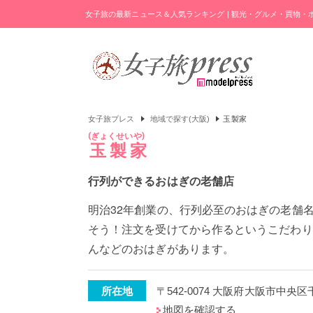
女子旅の最新ニュース＆人気ランキング | 観光・グルメ・買物
女子旅プレス
地域で探す(大阪)
玉製家
ぎょくせいや
玉製家
行列ができるおはぎの老舗店
明治32年創業の、行列必至のおはぎの老舗
そう！注文を受けてから作るというこだわり
んなどのおはぎがあります。
所在地
〒542-0074 大阪府大阪市中央区千
地図を確認する