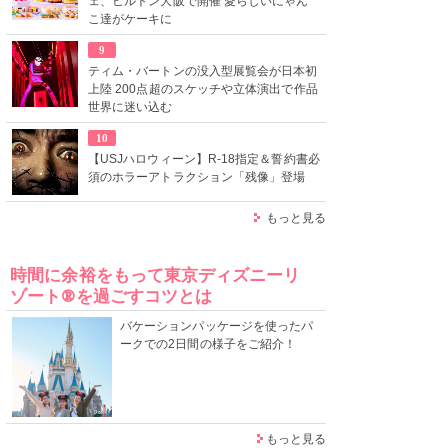
ェ、ヒルトン大阪で開催 愛らしいにゃん
こ達がケーキに
9
ティム・バートンの没入型展覧会が日本初
上陸 200点超のスケッチや立体演出で作品
世界に迷い込む
10
【USJハロウィーン】R-18指定＆誓約書必
須のホラーアトラクション「残像」登場
もっと見る
時間に余裕をもって東京ディズニーリ
ゾート®を過ごすコツとは
バケーションパッケージを使ったパ
ークでの2日間の様子をご紹介！
もっと見る