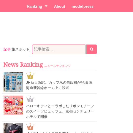
Ranking
About
modelpress
記事
旅スポット
News Ranking
ニュースランキング
1
JR新大阪駅、カップ氷の自販機が登場 東
海道新幹線ホーム上に設置
2
ハローキティとコラボしたリボンモチーフ
のスイーツビュッフェ、京都センチュリー
ホテルで開催
3