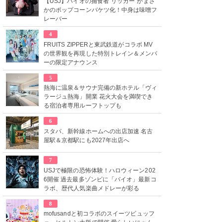
【USJ】バイオの捕食者“リッカー”がまさ
かのポップコーンバケツ化！中身は味噌フ
レーバー
4
FRUITS ZIPPERと東武鉄道がコラボ MV
の世界観を再現した特別トレイン＆メンバ
ーの限定アナウンス
5
熱海に温泉＆サウナ完備の新ホテル「ヴィ
ラージュ熱海」開業 花火大会を満喫でき
る宿泊者専用ルーフトップも
6
スタバ、新幹線ホームへの出店加速 名古
屋駅＆京都駅にも2027年出店へ
7
USJで極限の恐怖体験！ハロウィーン202
6開催 過去最多ゾンビに「バイオ」最新コ
ラボ、歴代人気楽曲メドレーが彩る
8
mofusandと初コラボのスイーツビュッフ