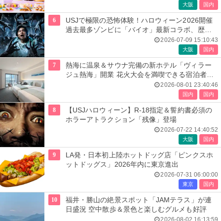
大阪
国内
6
USJで極限の恐怖体験！ハロウィーン2026開催
過去最多ゾンビに「バイオ」最新コラボ、歴代
人気楽曲メドレーが彩る
2026-07-09 15:10:43
大阪
国内
7
熱海に温泉＆サウナ完備の新ホテル「ヴィラー
ジュ熱海」開業 花火大会を満喫できる宿泊者専
用ルーフトップも
2026-08-01 23:40:46
国内
国内
8
【USJハロウィーン】R-18指定＆誓約書必須の
ホラーアトラクション「残像」登場
2026-07-22 14:40:52
大阪
国内
9
LA発・日本初上陸ホットドッグ店「ピンクスホ
ットドッグス」2026年内に東京進出
2026-07-31 06:00:00
東京
国内
10
福井・勝山の絶景スポット「JAMテラス」が連
日盛況 空中散歩＆景色と楽しむグルメも好評
2026-08-02 16:13:59