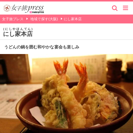
女子旅プレス
地域で探す(大阪)
にし家本店
にしやほんてん
にし家本店
うどんの鍋を囲む和やかな宴会も楽しみ