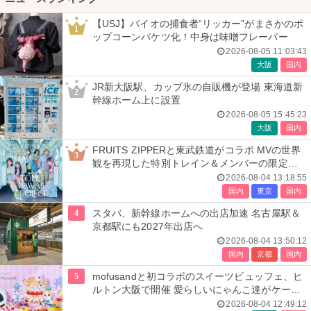
【USJ】バイオの捕食者“リッカー”がまさかのポ
1
ップコーンバケツ化！中身は味噌フレーバー
2026-08-05 11:03:43
大阪
国内
JR新大阪駅、カップ氷の自販機が登場 東海道新
2
幹線ホーム上に設置
2026-08-05 15:45:23
大阪
国内
FRUITS ZIPPERと東武鉄道がコラボ MVの世界
3
観を再現した特別トレイン＆メンバーの限定ア
ナウンス
2026-08-04 13:18:55
国内
東京
国内
4
スタバ、新幹線ホームへの出店加速 名古屋駅＆
京都駅にも2027年出店へ
2026-08-04 13:50:12
国内
京都
国内
5
mofusandと初コラボのスイーツビュッフェ、ヒ
ルトン大阪で開催 愛らしいにゃんこ達がケーキ
に
2026-08-04 12:49:12