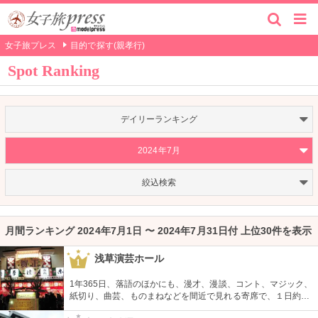
女子旅プレス
目的で探す(親孝行)
Spot Ranking
デイリーランキング
2024年7月
絞込検索
月間ランキング 2024年7月1日 〜 2024年7月31日付 上位30件を表示
浅草演芸ホール
1
1年365日、落語のほかにも、漫才、漫談、コント、マジック、
紙切り、曲芸、ものまねなどを間近で見れる寄席で、１日約４
０組が出演する。昼・夜の部を通しで見ることができ、全席自