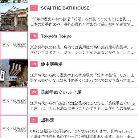
番の名所。地元の方からも「観音様」の愛称で親しまれている
都内最古の名刹です。
17
SCAI THE BATHHOUSE
200年の歴史を持つ銭湯「柏湯」を外見はそのままに改装し、
日本の若手作家や、海外の優れた作家の作品が無料で鑑賞でき
るギャラリーです。
18
Tokyo's Tokyo
東京発の旅のお店。店内では実用性の高い旅行用の商品や、デ
ザインプロダクト、ファッションアイテムなどがそろう。これ
らの商品はお土産などをキーワードに、地域ごとにセグメント
されている。
19
鈴本演芸場
江戸時代から続く歴史のある寄席場の「鈴本演芸場」だが、上
野でも賑やかな上野広小路近くにあって気軽に立ち寄って楽し
むことができる。好きな落語家や漫才の名前を見つけたら迷わ
ず入ってみてはいかがでしょう。
20
染絵手ぬぐい ふじ屋
江戸時代からの伝統的な注染染めにこだわる「染絵手ぬぐい ふ
じ屋」は、今もお洒落に使うことができる、四季折々の花柄や
伝統柄の手ぬぐいを常時200種類取り揃えています。手ぬぐい
地の小物も各種扱っています。
21
成熟院
6月には紫陽花の季節で、にぎやかになります。見晴らしもよ
く海まで見渡せるのでシーズン時は混みあいます。また、不動