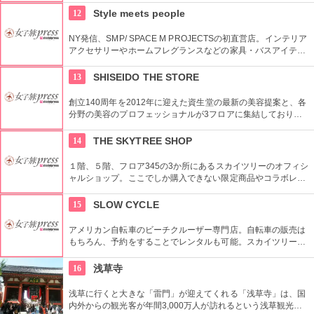
良いだろう。
12
Style meets people
NY発信、SMP/ SPACE M PROJECTSの初直営店。インテリア
アクセサリーやホームフレグランスなどの家具・バスアイテム
を中心に販売している。製品は品質や素材感にこだわり、また
デザインはデザイナーやアーティストに頼むことによって洗練
13
SHISEIDO THE STORE
されたものとなっている。
創立140周年を2012年に迎えた資生堂の最新の美容提案と、各
分野の美容のプロフェッショナルが3フロアに集結しており、
幅広く美に対応した空間である。随時フェアやメーキャップイ
ベントなどのイベントをしているのでチェックしよう。
14
THE SKYTREE SHOP
１階、５階、フロア345の3か所にあるスカイツリーのオフィシ
ャルショップ。ここでしか購入できない限定商品やコラボレー
ション商品を多数取り揃えている。フロア345で買い物すれば
日本一高いところでの購入として記念に残る思い出に！
15
SLOW CYCLE
アメリカン自転車のビーチクルーザー専門店。自転車の販売は
もちろん、予約をすることでレンタルも可能。スカイツリーや
周辺の観光におすすめです。さらに新たな試みとしてチャリカ
フェをオープンし、注目を集めている。
16
浅草寺
浅草に行くと大きな「雷門」が迎えてくれる「浅草寺」は、国
内外からの観光客が年間3,000万人が訪れるという浅草観光一