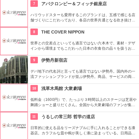
豊かな時間の中、リラックスしてお過ごしいただけます。
7
アバクロンビー＆フィッチ銀座店
ハリウッドスターも愛用するこのブランドは、五感で感じる店
舗づくりにこだわっており、各店の世界共通となる吹き抜けの
階段部壁面には、アバクロの世界の旗艦店の中で最大の巨大な
壁面を描き刺激的でエネルギッシュな店舗空間を演出してい
8
THE COVER NIPPON
る。
世界との交差点といっても過言ではない六本木で、素材・デザ
インから環境までもこだわった日本の衣食住の品々を扱うお
店。進化する日本伝統の商品を見て、日本の歴史の移り変わり
を感じてみよう！
9
伊勢丹新宿店
デパ地下の代名詞と言っても過言ではない伊勢丹。国内外の一
流ファッションブランドが並ぶ伊勢丹。商品、サービスの両面
においてインターナショナルな店舗づくりとなっている。本館
とメンズ館があり、百貨店業界では衣料品の売上高日本一を誇
10
浅草木馬館 大衆劇場
っている。
低料金（1600円）で、たっぷり３時間以上のステージは芝居や
舞踊ショーと盛りだくさん。全国から大衆劇場のファンが集ま
り、お目当ての役者が登場すると客席から声がかかり、おひね
りが飛ぶ。
11
うるしの常三郎 哲学の道店
日常的に使える品をリーズナブルに手に入れることができる漆
器店。カラフルな皿や椀が美しく漆に染まっている。日用品だ
けではなく高級漆器も販売されており、お土産に購入するのも