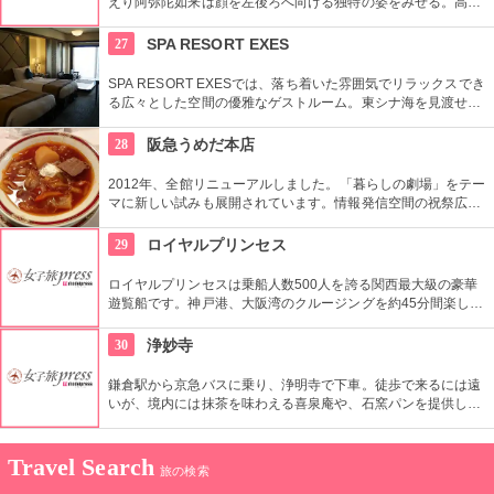
えり阿弥陀如来は顔を左後ろへ向ける独特の姿をみせる。高台
に立つ多宝塔からは境内だけでなく京都の街全体を一望するこ
とが可能だ。
27
SPA RESORT EXES
SPA RESORT EXESでは、落ち着いた雰囲気でリラックスでき
る広々とした空間の優雅なゲストルーム。東シナ海を見渡せる
天井の高いレストランで豪華な食事。普段の生活を忘れて、最
高のリゾート生活を満喫出来ます。
28
阪急うめだ本店
2012年、全館リニューアルしました。「暮らしの劇場」をテー
マに新しい試みも展開されています。情報発信空間の祝祭広場
など多彩なイベントスペース、1フロアまるごと雑貨売り場に
した「うめだスーク」、20店以上が出店するレストラン街、シ
29
ロイヤルプリンセス
ョーケースがズラリと並ぶスイーツブティックストリートなど
魅力満載です。
ロイヤルプリンセスは乗船人数500人を誇る関西最大級の豪華
遊覧船です。神戸港、大阪湾のクルージングを約45分間楽しむ
ことができます。神戸港中央ターミナルから出発して、川崎重
工や三菱重工の造船所、神戸空港、明石海峡大橋などをまわ
30
浄妙寺
り、神戸大橋の下をくぐります。
鎌倉駅から京急バスに乗り、浄明寺で下車。徒歩で来るには遠
いが、境内には抹茶を味わえる喜泉庵や、石窯パンを提供して
くれる石釜ガーデンテラスなど、おしゃれなレストランもあ
り、参拝以外にも魅力のあるスポットです。
Travel Search
旅の検索