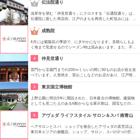
由席。
伝法院通り
2
浅草寺を望む「仲見世通り」にクロスする「伝通院通り」は、
伝通院に面した商店街。江戸のまちを再現した町並みには、屋
根の上の鼠小僧や火の見櫓、軒瓦、などたくさんの見どころが
あります。多彩なお店が並んでいて、買い物や食事も楽しめま
成熟院
3
す。
6月には紫陽花の季節で、にぎやかになります。見晴らしもよ
く海まで見渡せるのでシーズン時は混みあいます。また、不動
明王の縁結びスポットとしても有名で、若い男女はデートスポ
ットとして訪れられます。
4
仲見世通り
雷門から宝蔵門までの200ｍくらいの間に90ものお店が庇を並
べています。人形焼き、雷おこしなどのお店があり、江戸情緒
を感じさせる通りです。
5
東京国立博物館
上野公園に明治5年に開設された、日本最古の博物館。建築物
としても見ごたえのある6館からなる展示館は、国宝などの歴
史資料や日本やアジアの美術品など約11万点が所蔵されていま
す。オリジナルグッズを販売するミュージアムショップや食事
6
アヴェダ ライフスタイル サロン＆スパ 南青山
もできるカフェなども併設されています。
ヘアサロンとスパ、ショップを複合したアヴェダの直営店は、
東日本エリアの旗艦店。ショップ、サロン、スパの3つの空間
ではピュアな花々や植物エッセンスの製品とアロマが織りなす