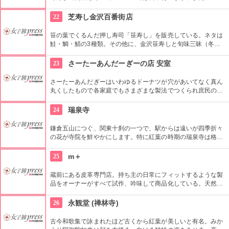
明王の縁結びスポットとしても有名で、若い男女はデートスポ
ットとして訪れられます。
22
芝寿し金沢百番街店
笹の葉でくるんだ押し寿司「笹寿し」を販売している。ネタは
鮭・鯛・鯖の3種類。その他に、金沢笹寿しと旬味三昧（冬季
限定）も取り揃えている。金沢のお土産に是非買いたい。
23
さーたーあんだーぎーの店 安室
さーたーあんだぎーはいわゆるドーナツが穴があいてなく真ん
丸くしたもので各家庭でもさまざまな製法でつくられ庶民のお
やつとして古くから愛されています。ここ「さーたーあんだー
ぎーの店 安室」の特徴は店主が直営養鶏場から直送した新鮮な
24
瑞泉寺
卵だけでつくりあげる特別なさーたーあんだぎーが購入できま
す。
鎌倉五山につぐ、関東十刹の一つで、駅からは遠いが四季折々
の花が寺院を鮮やかにします。特に紅葉の時期の瑞泉寺は格別
で、色づいた葉と境内の石段は幻想的な雰囲気で、一度は訪れ
たいところです。
25
m＋
蔵前にある皮革専門店。持ち主の日常にフィットするような製
品をオーナーがすべて試作、吟味して商品化している。天然素
材を最大限に活かしたタンニンなめし革を使用。
26
永観堂 (禅林寺)
古今和歌集で詠まれたほど古くから紅葉が美しいと有名。みか