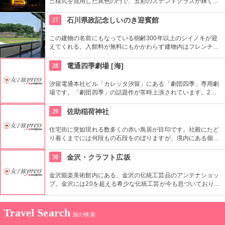
三様式を混用した異色の門で、五彩のステンドグラスが輝く。
本殿向かって右側面の玉垣は珍しいレンガ造り。レンガを使用
したのは、金沢でここが初めて。
27
石川県政記念しいのき迎賓館
この建物の名前にもなっている樹齢300年以上のシイノキが迎
えてくれる。入館料が無料にもかかわらず建物内はフレンチの
巨匠、ポール・ポキューズのカフェや観光案内所など充実した
コンテンツがならぶ。月によってさまざまイベントを開催して
28
電通四季劇場 [海]
いて飽きない。
汐留電通本社ビル「カレッタ汐留」にある「劇団四季」専用劇
場です。「劇団四季」の話題作が常時上演されています。2階
席が迫り出した造りなので、どの席も舞台との一体感を味わう
ことができる。
29
佐助稲荷神社
住宅街に突如現れる数多くの赤い鳥居が目印です。社殿にたど
り着くまでには何段もの石段をのぼりますが、境内にある個性
豊かな狐たちを探してみるのも、楽しみ方の一つです。
30
金沢・クラフト広坂
金沢能楽美術館内にある、金沢の伝統工芸品のアンテナショッ
プ。金沢には20を超える希少な伝統工芸が今も息づいており、
それらを一堂に集めたのがここ。県内の作家の陶磁器、ガラ
ス、漆器など数多く取り揃えている。
Travel Search
旅の検索