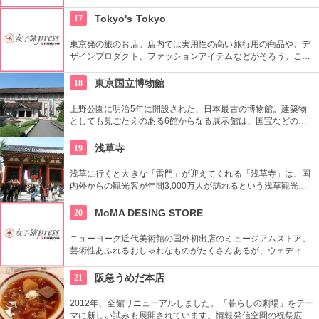
階段部壁面には、アバクロの世界の旗艦店の中で最大の巨大な
壁面を描き刺激的でエネルギッシュな店舗空間を演出してい
17
Tokyo's Tokyo
る。
東京発の旅のお店。店内では実用性の高い旅行用の商品や、デ
ザインプロダクト、ファッションアイテムなどがそろう。これ
らの商品はお土産などをキーワードに、地域ごとにセグメント
されている。
18
東京国立博物館
上野公園に明治5年に開設された、日本最古の博物館。建築物
としても見ごたえのある6館からなる展示館は、国宝などの歴
史資料や日本やアジアの美術品など約11万点が所蔵されていま
す。オリジナルグッズを販売するミュージアムショップや食事
19
浅草寺
もできるカフェなども併設されています。
浅草に行くと大きな「雷門」が迎えてくれる「浅草寺」は、国
内外からの観光客が年間3,000万人が訪れるという浅草観光一
番の名所。地元の方からも「観音様」の愛称で親しまれている
都内最古の名刹です。
20
MoMA DESING STORE
ニューヨーク近代美術館の国外初出店のミュージアムストア。
芸術性あふれるおしゃれなものがたくさんあるが、ウェディン
グギフトも取り扱っている。
21
阪急うめだ本店
2012年、全館リニューアルしました。「暮らしの劇場」をテー
マに新しい試みも展開されています。情報発信空間の祝祭広場