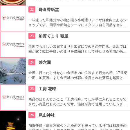
など多彩なイベントスペース、1フロアまるごと雑貨売り場に
した「うめだスーク」、20店以上が出店するレストラン街、シ
22
鎌倉香紙堂
ョーケースがズラリと並ぶスイーツブティックストリートなど
魅力満載です。
一味違った和雑貨や小物が揃う小町通りアイザ鎌倉内にあるシ
ョップです。四季や節句をテーマにスタッフ自ら商品をセレク
トしているこだわりのお店。店内に色鮮やかに並んだご祝儀袋
や手ぬぐいは、見ているだけで心がわくわくします！
23
加賀てまり 毬屋
全国でも珍しい加賀てまりと加賀ゆびぬきの専門店。金沢では
娘が嫁ぐ際に手縫いのまりを魔除けとして持たせる習慣があ
り、縁起の良い贈り物として広く親しまれている。教室も開講
していて、自分でてまりやゆびぬきを作ることもできる。
24
兼六園
金沢に行ったら外せない金沢市内に位置する観光名所。17世紀
中期、加賀藩により金沢城の外郭に造営された藩庭を起源とす
る江戸時代を代表する池泉回遊式庭園。岡山市の後楽園と水戸
市の偕楽園と並んで、日本三名園の一つ。1922年に国の名勝、
25
工房 花時
1985年には国の特別名勝に指定。
商品のほとんどがここ「工房花時」でしか手に入れることがで
きない貴重なものばかりです。漁師が海で使用していたうき球
（ブイ）を熟練したガラス職人が１個、１個宙吹きをして作る
作品には星砂がはいったもの、サンゴが入ったもの、色とりど
26
尾山神社
りのカラーの商品などのストラップやピアスなど繊細な一点も
のの商品を貴方だけのものに♪
加賀藩祖・前田利家公とお松の方を祀っている神門は和漢洋の