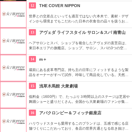
由席。
12
THE COVER NIPPON
世界との交差点といっても過言ではない六本木で、素材・デザ
インから環境までもこだわった日本の衣食住の品々を扱うお
店。進化する日本伝統の商品を見て、日本の歴史の移り変わり
を感じてみよう！
13
アヴェダ ライフスタイル サロン＆スパ 南青山
ヘアサロンとスパ、ショップを複合したアヴェダの直営店は、
東日本エリアの旗艦店。ショップ、サロン、スパの3つの空間
ではピュアな花々や植物エッセンスの製品とアロマが織りなす
豊かな時間の中、リラックスしてお過ごしいただけます。
14
m＋
蔵前にある皮革専門店。持ち主の日常にフィットするような製
品をオーナーがすべて試作、吟味して商品化している。天然素
材を最大限に活かしたタンニンなめし革を使用。
15
浅草木馬館 大衆劇場
低料金（1600円）で、たっぷり３時間以上のステージは芝居や
舞踊ショーと盛りだくさん。全国から大衆劇場のファンが集ま
り、お目当ての役者が登場すると客席から声がかかり、おひね
りが飛ぶ。
16
アバクロンビー＆フィッチ銀座店
ハリウッドスターも愛用するこのブランドは、五感で感じる店
舗づくりにこだわっており、各店の世界共通となる吹き抜けの