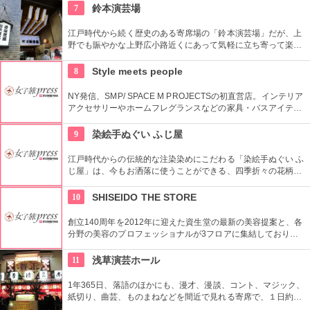
7
鈴本演芸場
江戸時代から続く歴史のある寄席場の「鈴本演芸場」だが、上
野でも賑やかな上野広小路近くにあって気軽に立ち寄って楽し
むことができる。好きな落語家や漫才の名前を見つけたら迷わ
ず入ってみてはいかがでしょう。
8
Style meets people
NY発信、SMP/ SPACE M PROJECTSの初直営店。インテリア
アクセサリーやホームフレグランスなどの家具・バスアイテム
を中心に販売している。製品は品質や素材感にこだわり、また
デザインはデザイナーやアーティストに頼むことによって洗練
9
染絵手ぬぐい ふじ屋
されたものとなっている。
江戸時代からの伝統的な注染染めにこだわる「染絵手ぬぐい ふ
じ屋」は、今もお洒落に使うことができる、四季折々の花柄や
伝統柄の手ぬぐいを常時200種類取り揃えています。手ぬぐい
地の小物も各種扱っています。
10
SHISEIDO THE STORE
創立140周年を2012年に迎えた資生堂の最新の美容提案と、各
分野の美容のプロフェッショナルが3フロアに集結しており、
幅広く美に対応した空間である。随時フェアやメーキャップイ
ベントなどのイベントをしているのでチェックしよう。
11
浅草演芸ホール
1年365日、落語のほかにも、漫才、漫談、コント、マジック、
紙切り、曲芸、ものまねなどを間近で見れる寄席で、１日約４
０組が出演する。昼・夜の部を通しで見ることができ、全席自