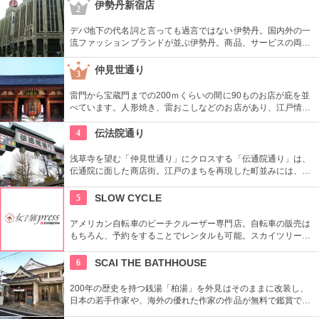
日本一高いところでの購入として記念に残る思い出に！
伊勢丹新宿店
2
デパ地下の代名詞と言っても過言ではない伊勢丹。国内外の一
流ファッションブランドが並ぶ伊勢丹。商品、サービスの両面
においてインターナショナルな店舗づくりとなっている。本館
とメンズ館があり、百貨店業界では衣料品の売上高日本一を誇
仲見世通り
3
っている。
雷門から宝蔵門までの200ｍくらいの間に90ものお店が庇を並
べています。人形焼き、雷おこしなどのお店があり、江戸情緒
を感じさせる通りです。
4
伝法院通り
浅草寺を望む「仲見世通り」にクロスする「伝通院通り」は、
伝通院に面した商店街。江戸のまちを再現した町並みには、屋
根の上の鼠小僧や火の見櫓、軒瓦、などたくさんの見どころが
あります。多彩なお店が並んでいて、買い物や食事も楽しめま
5
SLOW CYCLE
す。
アメリカン自転車のビーチクルーザー専門店。自転車の販売は
もちろん、予約をすることでレンタルも可能。スカイツリーや
周辺の観光におすすめです。さらに新たな試みとしてチャリカ
フェをオープンし、注目を集めている。
6
SCAI THE BATHHOUSE
200年の歴史を持つ銭湯「柏湯」を外見はそのままに改装し、
日本の若手作家や、海外の優れた作家の作品が無料で鑑賞でき
るギャラリーです。