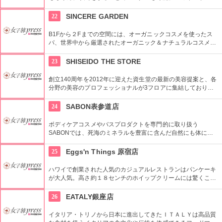
周辺の観光におすすめです。さらに新たな試みとしてチャリカ
フェをオープンし、注目を集めている。
22
SINCERE GARDEN
B1Fから２Fまでの空間には、オーガニックコスメを使ったス
パ、世界中から厳選されたオーガニック＆ナチュラルコスメを
取り扱うショップ、また旬の野菜などを提供するカフェがあ
り、心も体もリフレッシュできます。
23
SHISEIDO THE STORE
創立140周年を2012年に迎えた資生堂の最新の美容提案と、各
分野の美容のプロフェッショナルが3フロアに集結しており、
幅広く美に対応した空間である。随時フェアやメーキャップイ
ベントなどのイベントをしているのでチェックしよう。
24
SABON表参道店
ボディケアコスメやバスプロダクトを専門的に取り扱う
SABONでは、死海のミネラルを豊富に含んだ自然にも体にも
優しい製品が充実。ギフトにも最適。
25
Eggs'n Things 原宿店
ハワイで創業された人気のカジュアルレストランはパンケーキ
が大人気。高さ約１８センチのホイップクリームには驚くこと
間違いなし。朝食メニューもおすすめ。
26
EATALY銀座店
イタリア・トリノから日本に進出してきたＩＴＡＬＹは高品質