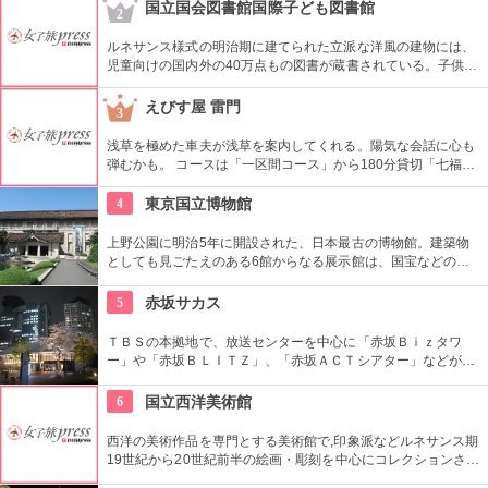
ている。
国立国会図書館国際子ども図書館
2
ルネサンス様式の明治期に建てられた立派な洋風の建物には、
児童向けの国内外の40万点もの図書が蔵書されている。子供だ
けでなく大人も十分楽しめるので、たまにはインテリに図書館
でゆっくり過ごしてみては。
えびす屋 雷門
3
浅草を極めた車夫が浅草を案内してくれる。陽気な会話に心も
弾むかも。 コースは「一区間コース」から180分貸切「七福神
巡り」まで6種類あり。結婚式、イベント・出張での利用も大
好評だとか。
4
東京国立博物館
上野公園に明治5年に開設された、日本最古の博物館。建築物
としても見ごたえのある6館からなる展示館は、国宝などの歴
史資料や日本やアジアの美術品など約11万点が所蔵されていま
す。オリジナルグッズを販売するミュージアムショップや食事
5
赤坂サカス
もできるカフェなども併設されています。
ＴＢＳの本拠地で、放送センターを中心に「赤坂Ｂｉｚタワ
ー」や「赤坂ＢＬＩＴＺ」、「赤坂ＡＣＴシアター」などが揃
う複合施設。「Sacas広場」では数多くのイベントも。
6
国立西洋美術館
西洋の美術作品を専門とする美術館で,印象派などルネサンス期
19世紀から20世紀前半の絵画・彫刻を中心にコレクションされ
ている。なかでも西洋のオールド・マスター（18世紀以前の画