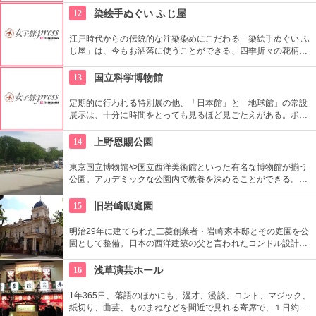
12
染絵手ぬぐい ふじ屋
江戸時代からの伝統的な注染染めにこだわる「染絵手ぬぐい ふ
じ屋」は、今もお洒落に使うことができる、四季折々の花柄や
伝統柄の手ぬぐいを常時200種類取り揃えています。手ぬぐい
地の小物も各種扱っています。
13
国立科学博物館
定期的に行われる特別展の他、「日本館」と「地球館」の常設
展示は、十分に時間をとっても見るほど見ごたえがある。ボラ
ンティアによるガイドツアーに参加すればなお理解が深まるこ
とまちがいなし。
14
上野恩賜公園
東京国立博物館や国立西洋美術館といった有名な博物館が揃う
公園。アカデミックな公園内で教養を深めることができる。ま
た、不忍池や犬を連れた西郷隆盛像も有名。
15
旧岩崎邸庭園
明治29年に建てられた三菱創業者・岩崎家本邸とその庭園を公
園として整備。日本の西洋建築の父と言われたコンドル設計の
洋館や撞球室は本格的な西洋木造建築で見応えたっぷり。重要
文化財にもなっている。
16
浅草演芸ホール
1年365日、落語のほかにも、漫才、漫談、コント、マジック、
紙切り、曲芸、ものまねなどを間近で見れる寄席で、１日約４