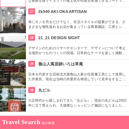
な食材を扱うイタリアの食文化や伝統を体感できるフードマー
ケット。レストランも併設しているので本物のイタリア料理を
堪能することもできます。
27
2k540 AKI-OKA ARTISAN
単にモノを売るだけでなく、生活スタイルの提案ができる、さ
まざまな個性溢れるお店が集まっている商業施設。工房とショ
ップが一緒になったお店が連なり、ものづくりの体験ができる
ワークショップもあり。
28
21_21 DESIGN SIGHT
デザインのためのリサーチセンターで、デザインについて考え
る場所かつものづくりの現場。日常的なテーマを楽しく感動的
に見せる展覧会などを中心に多角的なプログラムを開催。
29
魯山人寓居跡いろは草庵
日本を代表する芸術北大路魯山人家が住居兼工房として使用し
た作業所。現在は当時の作業所を再現していて見学をすること
ができます。いろは草庵のみ限定販売のグッズなども購入でき
ます。
30
丸ビル
大正時代から親しまれてきた『丸ビル』。現在の丸ビルは2002
年に立て替えられ、大規模なショッピング施設になりました。
向かい側の新丸ビルとともに、世界の一流ファッションからレ
ストランまで、丸の内の名にふさわしい逸品がそろっていま
す。
Travel Search
旅の検索