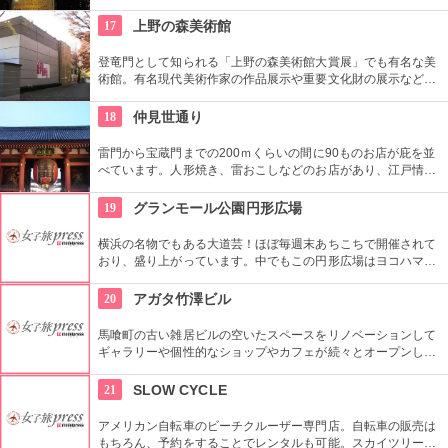
０組が出演する。昼・夜の部を通しで見ることができ、全席自
由席。
17
上野の森美術館
登竜門として知られる「上野の森美術館大賞展」でも有名な美
術館。有名現代美術作家の作品展示や重要文化財の展示など、
話題に富んだ展示が行われている。併設されたカフェで、足を
休めるのもいかが？
18
仲見世通り
雷門から宝蔵門までの200ｍくらいの間に90ものお店が庇を並
べています。人形焼き、雷おこしなどのお店があり、江戸情緒
を感じさせる通りです。
19
グランモール公園円形広場
横浜の名物でもある大道芸！ほぼ毎週末あちこちで開催されて
おり、盛り上がっています。中でもこの円形広場はヨコハマ大
道芸のメインスタジアム！階段は客席へと早変わり！次々と疲
労される、驚きの芸に子供も大人も釘付けです！
20
アガタ竹澤ビル
馬喰町の古い雑居ビルの空いたスペースをリノベーションして
ギャラリーや個性的なショップやカフェが続々とオープンした
複合施設。一見普通のビルだが、中はクリエイターたちが集う
注目を浴びるアートビルとなっている。
21
SLOW CYCLE
アメリカン自転車のビーチクルーザー専門店。自転車の販売は
もちろん、予約をすることでレンタルも可能。スカイツリーや