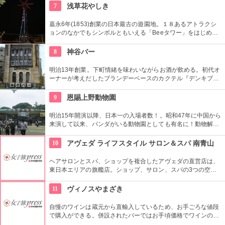
家）たちの作品を見ることができる美術館としは日本有数。ロ
7
浅草花やしき
ダンの「考える人」はこちらで見れる。設計はル・コルビジェ
が手掛け、建築・インテリア好きにもおすすめ。
嘉永6年(1853)創業の日本最古の遊園地。１８あるアトラクシ
ョンのなかでもシンボルともいえる「Beeタワー」をはじめ、
日本現存最古のローラーコースターなど楽しいアトラクション
が揃う。
8
神谷バー
明治13年創業。下町情緒を味わいながらお酒が飲める。初代オ
ーナーが考えだしたブランデーベースのカクテル『デンキブラ
ン』は登場以来お店の看板メニュー。一人でも気軽に入れるの
がいい。浅草を観光した際には是非立ち寄りたい。
9
恩賜上野動物園
明治15年開演以降、日本一の入場者数！。昭和47年に中国から
来演して以来、パンダがいる動物園としても有名に！動物解説
員による無料のガイドツアーに参加もお勧め。
10
アヴェダ ライフスタイル サロン＆スパ 南青山
ヘアサロンとスパ、ショップを複合したアヴェダの直営店は、
東日本エリアの旗艦店。ショップ、サロン、スパの3つの空間
ではピュアな花々や植物エッセンスの製品とアロマが織りなす
豊かな時間の中、リラックスしてお過ごしいただけます。
11
ヴィノスやまざき
自慢のワインは蔵元から直輸入しているため、お手ごろな値段
で購入ができる。併設されたバーではお手頃価格でワインのテ
イスティングができる。