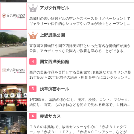
話題に富んだ展示が行われている。併設されたカフェで、足を
休めるのもいかが？
アガタ竹澤ビル
2
馬喰町の古い雑居ビルの空いたスペースをリノベーションして
ギャラリーや個性的なショップやカフェが続々とオープンした
複合施設。一見普通のビルだが、中はクリエイターたちが集う
注目を浴びるアートビルとなっている。
上野恩賜公園
3
東京国立博物館や国立西洋美術館といった有名な博物館が揃う
公園。アカデミックな公園内で教養を深めることができる。ま
た、不忍池や犬を連れた西郷隆盛像も有名。
4
国立西洋美術館
西洋の美術作品を専門とする美術館で,印象派などルネサンス期
19世紀から20世紀前半の絵画・彫刻を中心にコレクションされ
ている。なかでも西洋のオールド・マスター（18世紀以前の画
家）たちの作品を見ることができる美術館としは日本有数。ロ
5
浅草演芸ホール
ダンの「考える人」はこちらで見れる。設計はル・コルビジェ
が手掛け、建築・インテリア好きにもおすすめ。
1年365日、落語のほかにも、漫才、漫談、コント、マジック、
紙切り、曲芸、ものまねなどを間近で見れる寄席で、１日約４
０組が出演する。昼・夜の部を通しで見ることができ、全席自
由席。
6
赤坂サカス
ＴＢＳの本拠地で、放送センターを中心に「赤坂Ｂｉｚタワ
ー」や「赤坂ＢＬＩＴＺ」、「赤坂ＡＣＴシアター」などが揃