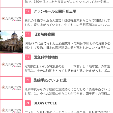
館で、130年以上にわたり東大がコレクションしてきた学術コ
レクションの他にも弥生時代の土器など歴史的標本も展示され
ている。
17
グランモール公園円形広場
横浜の名物でもある大道芸！ほぼ毎週末あちこちで開催されて
おり、盛り上がっています。中でもこの円形広場はヨコハマ大
道芸のメインスタジアム！階段は客席へと早変わり！次々と疲
労される、驚きの芸に子供も大人も釘付けです！
18
旧岩崎邸庭園
明治29年に建てられた三菱創業者・岩崎家本邸とその庭園を公
園として整備。日本の西洋建築の父と言われたコンドル設計の
洋館や撞球室は本格的な西洋木造建築で見応えたっぷり。重要
文化財にもなっている。
19
国立科学博物館
定期的に行われる特別展の他、「日本館」と「地球館」の常設
展示は、十分に時間をとっても見るほど見ごたえがある。ボラ
ンティアによるガイドツアーに参加すればなお理解が深まるこ
とまちがいなし。
20
染絵手ぬぐい ふじ屋
江戸時代からの伝統的な注染染めにこだわる「染絵手ぬぐい ふ
じ屋」は、今もお洒落に使うことができる、四季折々の花柄や
伝統柄の手ぬぐいを常時200種類取り揃えています。手ぬぐい
地の小物も各種扱っています。
21
SLOW CYCLE
アメリカン自転車のビーチクルーザー専門店。自転車の販売は