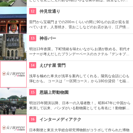
史資料や日本やアジアの美術品など約11万点が所蔵されていま
す。オリジナルグッズを販売するミュージアムショップや食事
12
仲見世通り
もできるカフェなども併設されています。
雷門から宝蔵門までの200ｍくらいの間に90ものお店が庇を並
べています。人形焼き、雷おこしなどのお店があり、江戸情緒
を感じさせる通りです。
13
神谷バー
明治13年創業。下町情緒を味わいながらお酒が飲める。初代オ
ーナーが考えだしたブランデーベースのカクテル『デンキブラ
ン』は登場以来お店の看板メニュー。一人でも気軽に入れるの
がいい。浅草を観光した際には是非立ち寄りたい。
14
えびす屋 雷門
浅草を極めた車夫が浅草を案内してくれる。陽気な会話に心も
弾むかも。 コースは「一区間コース」から180分貸切「七福神
巡り」まで6種類あり。結婚式、イベント・出張での利用も大
好評だとか。
15
恩賜上野動物園
明治15年開演以降、日本一の入場者数！。昭和47年に中国から
来演して以来、パンダがいる動物園としても有名に！動物解説
員による無料のガイドツアーに参加もお勧め。
16
インターメディアテク
日本郵便と東京大学総合研究博物館がコラボして作られた博物