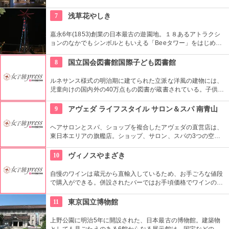
う複合施設。「Sacas広場」では数多くのイベントも。
7
浅草花やしき
嘉永6年(1853)創業の日本最古の遊園地。１８あるアトラクシ
ョンのなかでもシンボルともいえる「Beeタワー」をはじめ、
日本現存最古のローラーコースターなど楽しいアトラクション
が揃う。
8
国立国会図書館国際子ども図書館
ルネサンス様式の明治期に建てられた立派な洋風の建物には、
児童向けの国内外の40万点もの図書が蔵書されている。子供だ
けでなく大人も十分楽しめるので、たまにはインテリに図書館
でゆっくり過ごしてみては。
9
アヴェダ ライフスタイル サロン＆スパ 南青山
ヘアサロンとスパ、ショップを複合したアヴェダの直営店は、
東日本エリアの旗艦店。ショップ、サロン、スパの3つの空間
ではピュアな花々や植物エッセンスの製品とアロマが織りなす
豊かな時間の中、リラックスしてお過ごしいただけます。
10
ヴィノスやまざき
自慢のワインは蔵元から直輸入しているため、お手ごろな値段
で購入ができる。併設されたバーではお手頃価格でワインのテ
イスティングができる。
11
東京国立博物館
上野公園に明治5年に開設された、日本最古の博物館。建築物
としても見ごたえのある6館からなる展示館は、国宝などの歴