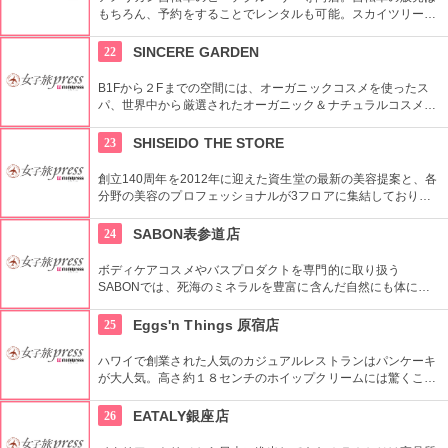
もちろん、予約をすることでレンタルも可能。スカイツリーや
周辺の観光におすすめです。さらに新たな試みとしてチャリカ
フェをオープンし、注目を集めている。
22
SINCERE GARDEN
B1Fから２Fまでの空間には、オーガニックコスメを使ったス
パ、世界中から厳選されたオーガニック＆ナチュラルコスメを
取り扱うショップ、また旬の野菜などを提供するカフェがあ
り、心も体もリフレッシュできます。
23
SHISEIDO THE STORE
創立140周年を2012年に迎えた資生堂の最新の美容提案と、各
分野の美容のプロフェッショナルが3フロアに集結しており、
幅広く美に対応した空間である。随時フェアやメーキャップイ
ベントなどのイベントをしているのでチェックしよう。
24
SABON表参道店
ボディケアコスメやバスプロダクトを専門的に取り扱う
SABONでは、死海のミネラルを豊富に含んだ自然にも体にも
優しい製品が充実。ギフトにも最適。
25
Eggs'n Things 原宿店
ハワイで創業された人気のカジュアルレストランはパンケーキ
が大人気。高さ約１８センチのホイップクリームには驚くこと
間違いなし。朝食メニューもおすすめ。
26
EATALY銀座店