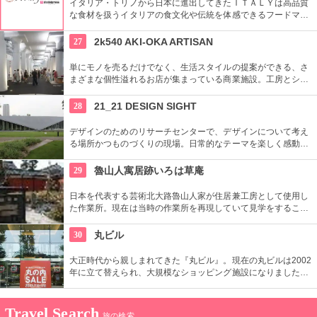
イタリア・トリノから日本に進出してきたＩＴＡＬＹは高品質
な食材を扱うイタリアの食文化や伝統を体感できるフードマー
ケット。レストランも併設しているので本物のイタリア料理を
堪能することもできます。
27
2k540 AKI-OKA ARTISAN
単にモノを売るだけでなく、生活スタイルの提案ができる、さ
まざまな個性溢れるお店が集まっている商業施設。工房とショ
ップが一緒になったお店が連なり、ものづくりの体験ができる
ワークショップもあり。
28
21_21 DESIGN SIGHT
デザインのためのリサーチセンターで、デザインについて考え
る場所かつものづくりの現場。日常的なテーマを楽しく感動的
に見せる展覧会などを中心に多角的なプログラムを開催。
29
魯山人寓居跡いろは草庵
日本を代表する芸術北大路魯山人家が住居兼工房として使用し
た作業所。現在は当時の作業所を再現していて見学をすること
ができます。いろは草庵のみ限定販売のグッズなども購入でき
ます。
30
丸ビル
大正時代から親しまれてきた『丸ビル』。現在の丸ビルは2002
年に立て替えられ、大規模なショッピング施設になりました。
向かい側の新丸ビルとともに、世界の一流ファッションからレ
ストランまで、丸の内の名にふさわしい逸品がそろっていま
す。
Travel Search
旅の検索