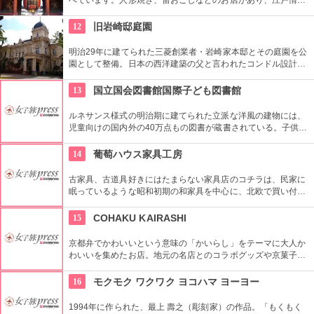
を感じさせる通りです。
12
旧岩崎邸庭園
明治29年に建てられた三菱創業者・岩崎家本邸とその庭園を公
園として整備。日本の西洋建築の父と言われたコンドル設計の
洋館や撞球室は本格的な西洋木造建築で見応えたっぷり。重要
文化財にもなっている。
13
国立国会図書館国際子ども図書館
ルネサンス様式の明治期に建てられた立派な洋風の建物には、
児童向けの国内外の40万点もの図書が蔵書されている。子供だ
けでなく大人も十分楽しめるので、たまにはインテリに図書館
でゆっくり過ごしてみては。
14
葡萄ハウス家具工房
古家具、古道具好きにはたまらない家具店のコチラは、民家に
眠っているような昭和初期の和家具を中心に、北欧で買い付け
た中古家具などを修理、販売しています。その家具にしか出せ
ない味わいも魅力ですが、手頃な値段で掘り出し物を見つけた
15
COHAKU KAIRASHI
ときの感動もきっと味わえるお店です。
京都弁でかわいいという意味の「かいらし」をテーマに大人か
わいいを集めたお店。地元の名店とのコラボグッズや京菓子な
どが大人ゴコロをくすぐるかわいいアイテムが並んでいます。
16
モクモク ワクワク ヨコハマ ヨーヨー
1994年に作られた、最上 壽之（彫刻家）の作品。「もくもく