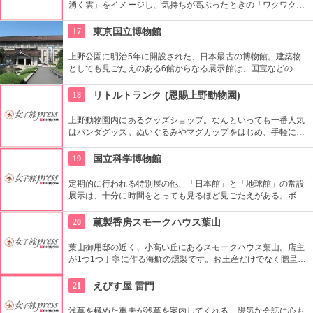
湧く雲」をイメージし、気持ちが高ぶったときの「ワクワク」
という言葉を掛け、さらに横浜の発展を願って「前途洋々（ヨ
ーヨー）」という意味を込めたアート作品になっています。い
17
東京国立博物館
ろんな角度からじっくり眺めてみて。
上野公園に明治5年に開設された、日本最古の博物館。建築物
としても見ごたえのある6館からなる展示館は、国宝などの歴
史資料や日本やアジアの美術品など約11万点が所蔵されていま
す。オリジナルグッズを販売するミュージアムショップや食事
18
リトルトランク (恩賜上野動物園)
もできるカフェなども併設されています。
上野動物園内にあるグッズショップ。なんといっても一番人気
はパンダグッズ。ぬいぐるみやマグカップをはじめ、手軽に買
えるポストカードなど、お店の大きな部分を占めています。そ
のほかの動物たちのグッズももちろん豊富。記念品として、ま
19
国立科学博物館
たはお土産に、きっとお気に入りが見つかるはず！
定期的に行われる特別展の他、「日本館」と「地球館」の常設
展示は、十分に時間をとっても見るほど見ごたえがある。ボラ
ンティアによるガイドツアーに参加すればなお理解が深まるこ
とまちがいなし。
20
薫製香房スモークハウス葉山
葉山御用邸の近く、小高い丘にあるスモークハウス葉山。店主
が1つ1つ丁寧に作る海鮮の燻製です。お土産だけでなく贈呈品
としても好評です。毎週日曜日には、葉山港で開催されている
「葉山朝市」に出店。白と黄色のかわいいワゴンが目印です！
21
えびす屋 雷門
浅草を極めた車夫が浅草を案内してくれる。陽気な会話に心も