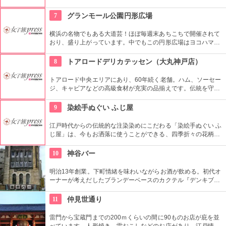
り扱い、安価で提供する。明るく元気なスタッフが自慢のお
店。
7
グランモール公園円形広場
横浜の名物でもある大道芸！ほぼ毎週末あちこちで開催されて
おり、盛り上がっています。中でもこの円形広場はヨコハマ大
道芸のメインスタジアム！階段は客席へと早変わり！次々と疲
労される、驚きの芸に子供も大人も釘付けです！
8
トアロードデリカテッセン（大丸神戸店）
トアロード中央エリアにあり、60年続く老舗。ハム、ソーセー
ジ、キャビアなどの高級食材が充実の品揃えです。伝統を守り
つつ、国際的な神戸の町にふさわしいお店です。その高級食材
を使ってシンプルなサンドイッチを食べることもできます。
9
染絵手ぬぐい ふじ屋
江戸時代からの伝統的な注染染めにこだわる「染絵手ぬぐい ふ
じ屋」は、今もお洒落に使うことができる、四季折々の花柄や
伝統柄の手ぬぐいを常時200種類取り揃えています。手ぬぐい
地の小物も各種扱っています。
10
神谷バー
明治13年創業。下町情緒を味わいながらお酒が飲める。初代オ
ーナーが考えだしたブランデーベースのカクテル『デンキブラ
ン』は登場以来お店の看板メニュー。一人でも気軽に入れるの
がいい。浅草を観光した際には是非立ち寄りたい。
11
仲見世通り
雷門から宝蔵門までの200ｍくらいの間に90ものお店が庇を並
べています。人形焼き、雷おこしなどのお店があり、江戸情緒