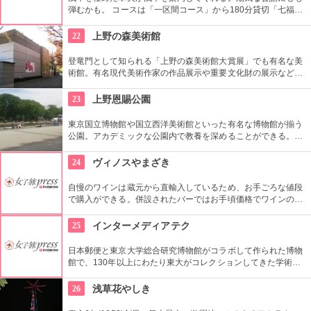
弾むかも。 コースは「一区間コース」から180分貸切「七福神
巡り」まで6種類あり。結婚式、イベント・出張での利用も大
好評だとか。
22
上野の森美術館
登竜門として知られる「上野の森美術館大賞展」でも有名な美
術館。有名現代美術作家の作品展示や重要文化財の展示など、
話題に富んだ展示が行われている。併設されたカフェで、足を
休めるのもいかが？
23
上野恩賜公園
東京国立博物館や国立西洋美術館といった有名な博物館が揃う
公園。アカデミックな公園内で教養を深めることができる。ま
た、不忍池や犬を連れた西郷隆盛像も有名。
24
ヴィノスやまざき
自慢のワインは蔵元から直輸入しているため、お手ごろな値段
で購入ができる。併設されたバーではお手頃価格でワインのテ
イスティングができる。
25
インターメディアテク
日本郵便と東京大学総合研究博物館がコラボして作られた博物
館で、130年以上にわたり東大がコレクションしてきた学術コ
レクションの他にも弥生時代の土器など歴史的標本も展示され
ている。
26
浅草花やしき