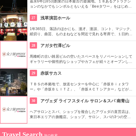
嘉永6年(1853)創業の日本最古の遊園地。１８あるアトラクシ
ョンのなかでもシンボルともいえる「Beeタワー」をはじめ、
日本現存最古のローラーコースターなど楽しいアトラクション
が揃う。
27
浅草演芸ホール
1年365日、落語のほかにも、漫才、漫談、コント、マジック、
紙切り、曲芸、ものまねなどを間近で見れる寄席で、１日約４
０組が出演する。昼・夜の部を通しで見ることができ、全席自
由席。
28
アガタ竹澤ビル
馬喰町の古い雑居ビルの空いたスペースをリノベーションして
ギャラリーや個性的なショップやカフェが続々とオープンした
複合施設。一見普通のビルだが、中はクリエイターたちが集う
注目を浴びるアートビルとなっている。
29
赤坂サカス
ＴＢＳの本拠地で、放送センターを中心に「赤坂Ｂｉｚタワ
ー」や「赤坂ＢＬＩＴＺ」、「赤坂ＡＣＴシアター」などが揃
う複合施設。「Sacas広場」では数多くのイベントも。
30
アヴェダ ライフスタイル サロン＆スパ 南青山
ヘアサロンとスパ、ショップを複合したアヴェダの直営店は、
東日本エリアの旗艦店。ショップ、サロン、スパの3つの空間
ではピュアな花々や植物エッセンスの製品とアロマが織りなす
豊かな時間の中、リラックスしてお過ごしいただけます。
Travel Search
旅の検索