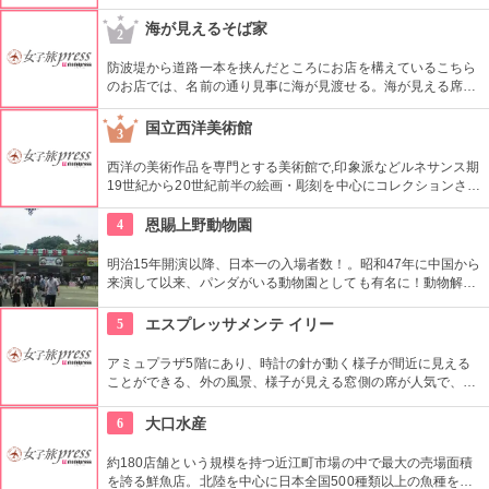
的な沖縄の文様をアレンジしたオリジナルの作品はどれもカラ
フルで可愛くスタイリッシュ。
海が見えるそば家
2
防波堤から道路一本を挟んだところにお店を構えているこちら
のお店では、名前の通り見事に海が見渡せる。海が見える席か
ら埋まっていくので時間をはずしていくのがおすすめ。オーナ
ーはなんと元フランス料理のシェフ。そば好きが高じてそば家
国立西洋美術館
3
を始めたという特異なそば屋さん。スープは豚骨＋鰹でさっぱ
りした味。
西洋の美術作品を専門とする美術館で,印象派などルネサンス期
19世紀から20世紀前半の絵画・彫刻を中心にコレクションされ
ている。なかでも西洋のオールド・マスター（18世紀以前の画
家）たちの作品を見ることができる美術館としは日本有数。ロ
4
恩賜上野動物園
ダンの「考える人」はこちらで見れる。設計はル・コルビジェ
が手掛け、建築・インテリア好きにもおすすめ。
明治15年開演以降、日本一の入場者数！。昭和47年に中国から
来演して以来、パンダがいる動物園としても有名に！動物解説
員による無料のガイドツアーに参加もお勧め。
5
エスプレッサメンテ イリー
アミュプラザ5階にあり、時計の針が動く様子が間近に見える
ことができる、外の風景、様子が見える窓側の席が人気で、味
わい豊かなバリスタ特製のイタリアブランドコーヒー「イリ
ー」やオリジナルデザート（恋するティラミス［抹茶あずき］
6
大口水産
［マラスキーノチェリーのズコット］［キャラメル＆プラリネ
ムース］［ベリーのレアチーズケーキ］）などが楽しめます。
約180店舗という規模を持つ近江町市場の中で最大の売場面積
を誇る鮮魚店。北陸を中心に日本全国500種類以上の魚種を取