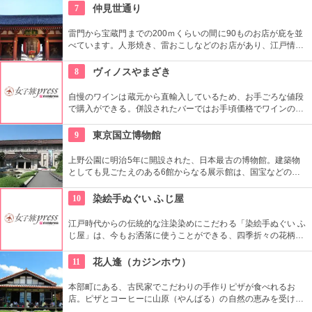
好評だとか。
7
仲見世通り
雷門から宝蔵門までの200ｍくらいの間に90ものお店が庇を並
べています。人形焼き、雷おこしなどのお店があり、江戸情緒
を感じさせる通りです。
8
ヴィノスやまざき
自慢のワインは蔵元から直輸入しているため、お手ごろな値段
で購入ができる。併設されたバーではお手頃価格でワインのテ
イスティングができる。
9
東京国立博物館
上野公園に明治5年に開設された、日本最古の博物館。建築物
としても見ごたえのある6館からなる展示館は、国宝などの歴
史資料や日本やアジアの美術品など約11万点が所蔵されていま
す。オリジナルグッズを販売するミュージアムショップや食事
10
染絵手ぬぐい ふじ屋
もできるカフェなども併設されています。
江戸時代からの伝統的な注染染めにこだわる「染絵手ぬぐい ふ
じ屋」は、今もお洒落に使うことができる、四季折々の花柄や
伝統柄の手ぬぐいを常時200種類取り揃えています。手ぬぐい
地の小物も各種扱っています。
11
花人逢（カジンホウ）
本部町にある、古民家でこだわりの手作りピザが食べれるお
店。ピザとコーヒーに山原（やんばる）の自然の恵みを受けた
「大国林道の湧き水」をしたオープン当初からのこだわり。テ