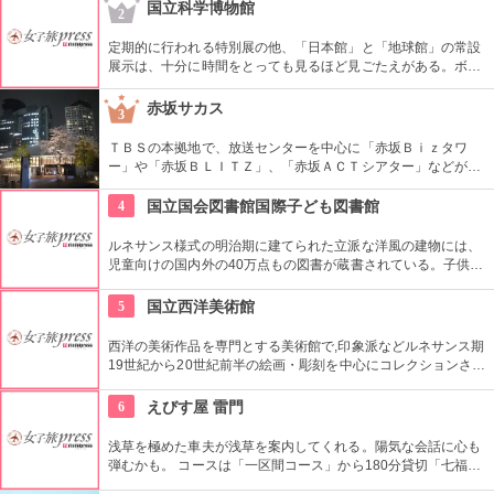
がいい。浅草を観光した際には是非立ち寄りたい。
国立科学博物館
2
定期的に行われる特別展の他、「日本館」と「地球館」の常設
展示は、十分に時間をとっても見るほど見ごたえがある。ボラ
ンティアによるガイドツアーに参加すればなお理解が深まるこ
とまちがいなし。
赤坂サカス
3
ＴＢＳの本拠地で、放送センターを中心に「赤坂Ｂｉｚタワ
ー」や「赤坂ＢＬＩＴＺ」、「赤坂ＡＣＴシアター」などが揃
う複合施設。「Sacas広場」では数多くのイベントも。
4
国立国会図書館国際子ども図書館
ルネサンス様式の明治期に建てられた立派な洋風の建物には、
児童向けの国内外の40万点もの図書が蔵書されている。子供だ
けでなく大人も十分楽しめるので、たまにはインテリに図書館
でゆっくり過ごしてみては。
5
国立西洋美術館
西洋の美術作品を専門とする美術館で,印象派などルネサンス期
19世紀から20世紀前半の絵画・彫刻を中心にコレクションされ
ている。なかでも西洋のオールド・マスター（18世紀以前の画
家）たちの作品を見ることができる美術館としは日本有数。ロ
6
えびす屋 雷門
ダンの「考える人」はこちらで見れる。設計はル・コルビジェ
が手掛け、建築・インテリア好きにもおすすめ。
浅草を極めた車夫が浅草を案内してくれる。陽気な会話に心も
弾むかも。 コースは「一区間コース」から180分貸切「七福神
巡り」まで6種類あり。結婚式、イベント・出張での利用も大