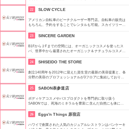
ではピュアな花々や植物エッセンスの製品とアロマが織りなす
豊かな時間の中、リラックスしてお過ごしいただけます。
22
SLOW CYCLE
アメリカン自転車のビーチクルーザー専門店。自転車の販売は
もちろん、予約をすることでレンタルも可能。スカイツリーや
周辺の観光におすすめです。さらに新たな試みとしてチャリカ
フェをオープンし、注目を集めている。
23
SINCERE GARDEN
B1Fから２Fまでの空間には、オーガニックコスメを使ったス
パ、世界中から厳選されたオーガニック＆ナチュラルコスメを
取り扱うショップ、また旬の野菜などを提供するカフェがあ
り、心も体もリフレッシュできます。
24
SHISEIDO THE STORE
創立140周年を2012年に迎えた資生堂の最新の美容提案と、各
分野の美容のプロフェッショナルが3フロアに集結しており、
幅広く美に対応した空間である。随時フェアやメーキャップイ
ベントなどのイベントをしているのでチェックしよう。
25
SABON表参道店
ボディケアコスメやバスプロダクトを専門的に取り扱う
SABONでは、死海のミネラルを豊富に含んだ自然にも体にも
優しい製品が充実。ギフトにも最適。
26
Eggs'n Things 原宿店
ハワイで創業された人気のカジュアルレストランはパンケーキ