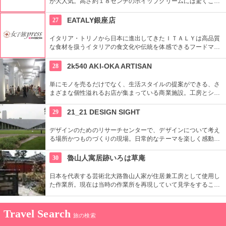
が大人気。高さ約１８センチのホイップクリームには驚くこと
間違いなし。朝食メニューもおすすめ。
27
EATALY銀座店
イタリア・トリノから日本に進出してきたＩＴＡＬＹは高品質
な食材を扱うイタリアの食文化や伝統を体感できるフードマー
ケット。レストランも併設しているので本物のイタリア料理を
堪能することもできます。
28
2k540 AKI-OKA ARTISAN
単にモノを売るだけでなく、生活スタイルの提案ができる、さ
まざまな個性溢れるお店が集まっている商業施設。工房とショ
ップが一緒になったお店が連なり、ものづくりの体験ができる
ワークショップもあり。
29
21_21 DESIGN SIGHT
デザインのためのリサーチセンターで、デザインについて考え
る場所かつものづくりの現場。日常的なテーマを楽しく感動的
に見せる展覧会などを中心に多角的なプログラムを開催。
30
魯山人寓居跡いろは草庵
日本を代表する芸術北大路魯山人家が住居兼工房として使用し
た作業所。現在は当時の作業所を再現していて見学をすること
ができます。いろは草庵のみ限定販売のグッズなども購入でき
ます。
Travel Search
旅の検索