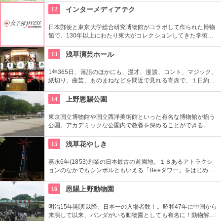
ラス席からは伊江島や瀬底島、水納島が一望でき、絶景を眺め
12
インターメディアテク
ることができる。
日本郵便と東京大学総合研究博物館がコラボして作られた博物
館で、130年以上にわたり東大がコレクションしてきた学術コ
レクションの他にも弥生時代の土器など歴史的標本も展示され
ている。
13
浅草演芸ホール
1年365日、落語のほかにも、漫才、漫談、コント、マジック、
紙切り、曲芸、ものまねなどを間近で見れる寄席で、１日約４
０組が出演する。昼・夜の部を通しで見ることができ、全席自
由席。
14
上野恩賜公園
東京国立博物館や国立西洋美術館といった有名な博物館が揃う
公園。アカデミックな公園内で教養を深めることができる。ま
た、不忍池や犬を連れた西郷隆盛像も有名。
15
浅草花やしき
嘉永6年(1853)創業の日本最古の遊園地。１８あるアトラクシ
ョンのなかでもシンボルともいえる「Beeタワー」をはじめ、
日本現存最古のローラーコースターなど楽しいアトラクション
が揃う。
16
恩賜上野動物園
明治15年開演以降、日本一の入場者数！。昭和47年に中国から
来演して以来、パンダがいる動物園としても有名に！動物解説