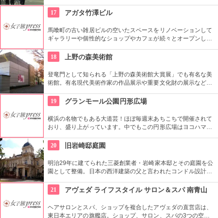
員による無料のガイドツアーに参加もお勧め。
17
アガタ竹澤ビル
馬喰町の古い雑居ビルの空いたスペースをリノベーションして
ギャラリーや個性的なショップやカフェが続々とオープンした
複合施設。一見普通のビルだが、中はクリエイターたちが集う
注目を浴びるアートビルとなっている。
18
上野の森美術館
登竜門として知られる「上野の森美術館大賞展」でも有名な美
術館。有名現代美術作家の作品展示や重要文化財の展示など、
話題に富んだ展示が行われている。併設されたカフェで、足を
休めるのもいかが？
19
グランモール公園円形広場
横浜の名物でもある大道芸！ほぼ毎週末あちこちで開催されて
おり、盛り上がっています。中でもこの円形広場はヨコハマ大
道芸のメインスタジアム！階段は客席へと早変わり！次々と疲
労される、驚きの芸に子供も大人も釘付けです！
20
旧岩崎邸庭園
明治29年に建てられた三菱創業者・岩崎家本邸とその庭園を公
園として整備。日本の西洋建築の父と言われたコンドル設計の
洋館や撞球室は本格的な西洋木造建築で見応えたっぷり。重要
文化財にもなっている。
21
アヴェダ ライフスタイル サロン＆スパ 南青山
ヘアサロンとスパ、ショップを複合したアヴェダの直営店は、
東日本エリアの旗艦店。ショップ、サロン、スパの3つの空間