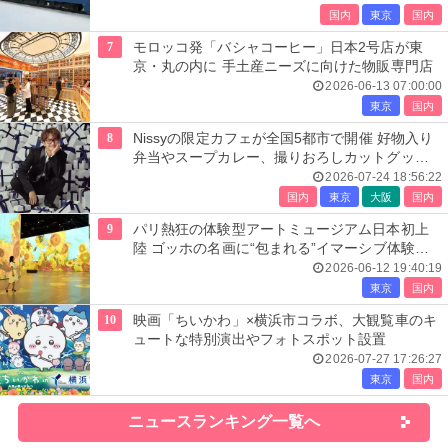
国内
東京
国内
7
モロッコ発「バシャコーヒー」日本2号店が東
京・丸の内に 手土産ニーズに向けた物販専門店
2026-06-13 07:00:00
東京
国内
8
Nissyの限定カフェが全国5都市で開催 好物入り
弁当やスープカレー、撮りおろしカットグッズ
も
2026-07-24 18:56:22
国内
東京
大阪
国内
9
パリ熱狂の体験型アートミュージアム日本初上
陸 ゴッホの名画に“包まれる”イマーシブ体験＜
レーヴ・デ・リュミエール＞
2026-06-12 19:40:19
東京
国内
10
映画「ちいかわ」×横浜市コラボ、大観覧車のキ
ュートな特別演出やフォトスポット設置
2026-07-27 17:26:27
東京
国内
ニュースランキング一覧へ