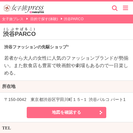
女子旅プレス
目的で探す(体験)
渋谷PARCO
しぶやぱるこ
渋谷PARCO
渋谷ファッションの先駆ショップ”
若者から大人の女性に人気のファッションブランドが勢揃
い。また飲食店も豊富で映画館や劇場もあるので一日楽し
める。
所在地
〒150-0042 東京都渋谷区宇田川町１５−１ 渋谷パルコ パート1
地図を確認する
TEL