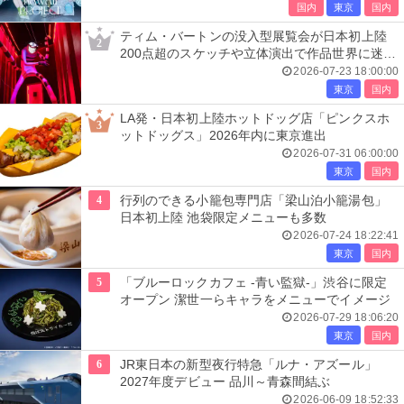
国内
東京
国内
ティム・バートンの没入型展覧会が日本初上陸
2
200点超のスケッチや立体演出で作品世界に迷い
込む
2026-07-23 18:00:00
東京
国内
LA発・日本初上陸ホットドッグ店「ピンクスホ
3
ットドッグス」2026年内に東京進出
2026-07-31 06:00:00
東京
国内
4
行列のできる小籠包専門店「梁山泊小籠湯包」
日本初上陸 池袋限定メニューも多数
2026-07-24 18:22:41
東京
国内
5
「ブルーロックカフェ -青い監獄-」渋谷に限定
オープン 潔世一らキャラをメニューでイメージ
2026-07-29 18:06:20
東京
国内
6
JR東日本の新型夜行特急「ルナ・アズール」
2027年度デビュー 品川～青森間結ぶ
2026-06-09 18:52:33