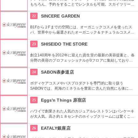
もちろん、予約をすることでレンタルも可能。スカイツリーや
周辺の観光におすすめです。さらに新たな試みとしてチャリカ
フェをオープンし、注目を集めている。
22
SINCERE GARDEN
B1Fから２Fまでの空間には、オーガニックコスメを使ったス
パ、世界中から厳選されたオーガニック＆ナチュラルコスメを
取り扱うショップ、また旬の野菜などを提供するカフェがあ
り、心も体もリフレッシュできます。
23
SHISEIDO THE STORE
創立140周年を2012年に迎えた資生堂の最新の美容提案と、各
分野の美容のプロフェッショナルが3フロアに集結しており、
幅広く美に対応した空間である。随時フェアやメーキャップイ
ベントなどのイベントをしているのでチェックしよう。
24
SABON表参道店
ボディケアコスメやバスプロダクトを専門的に取り扱う
SABONでは、死海のミネラルを豊富に含んだ自然にも体にも
優しい製品が充実。ギフトにも最適。
25
Eggs'n Things 原宿店
ハワイで創業された人気のカジュアルレストランはパンケーキ
が大人気。高さ約１８センチのホイップクリームには驚くこと
間違いなし。朝食メニューもおすすめ。
26
EATALY銀座店