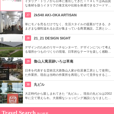
イタリア・トリノから日本に進出してきたＩＴＡＬＹは高品質
な食材を扱うイタリアの食文化や伝統を体感できるフードマー
ケット。レストランも併設しているので本物のイタリア料理を
堪能することもできます。
27
2k540 AKI-OKA ARTISAN
単にモノを売るだけでなく、生活スタイルの提案ができる、さ
まざまな個性溢れるお店が集まっている商業施設。工房とショ
ップが一緒になったお店が連なり、ものづくりの体験ができる
ワークショップもあり。
28
21_21 DESIGN SIGHT
デザインのためのリサーチセンターで、デザインについて考え
る場所かつものづくりの現場。日常的なテーマを楽しく感動的
に見せる展覧会などを中心に多角的なプログラムを開催。
29
魯山人寓居跡いろは草庵
日本を代表する芸術北大路魯山人家が住居兼工房として使用し
た作業所。現在は当時の作業所を再現していて見学をすること
ができます。いろは草庵のみ限定販売のグッズなども購入でき
ます。
30
丸ビル
大正時代から親しまれてきた『丸ビル』。現在の丸ビルは2002
年に立て替えられ、大規模なショッピング施設になりました。
向かい側の新丸ビルとともに、世界の一流ファッションからレ
ストランまで、丸の内の名にふさわしい逸品がそろっていま
す。
Travel Search
旅の検索