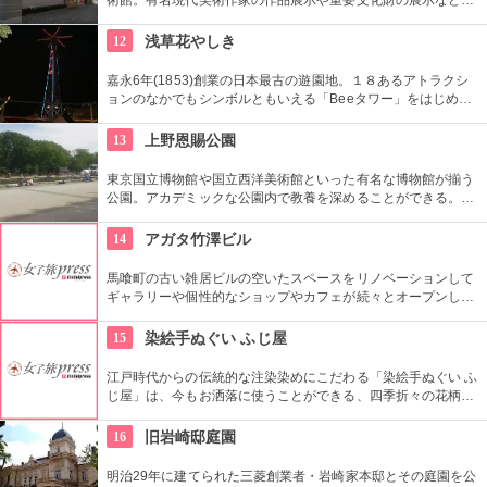
話題に富んだ展示が行われている。併設されたカフェで、足を
休めるのもいかが？
12
浅草花やしき
嘉永6年(1853)創業の日本最古の遊園地。１８あるアトラクシ
ョンのなかでもシンボルともいえる「Beeタワー」をはじめ、
日本現存最古のローラーコースターなど楽しいアトラクション
が揃う。
13
上野恩賜公園
東京国立博物館や国立西洋美術館といった有名な博物館が揃う
公園。アカデミックな公園内で教養を深めることができる。ま
た、不忍池や犬を連れた西郷隆盛像も有名。
14
アガタ竹澤ビル
馬喰町の古い雑居ビルの空いたスペースをリノベーションして
ギャラリーや個性的なショップやカフェが続々とオープンした
複合施設。一見普通のビルだが、中はクリエイターたちが集う
注目を浴びるアートビルとなっている。
15
染絵手ぬぐい ふじ屋
江戸時代からの伝統的な注染染めにこだわる「染絵手ぬぐい ふ
じ屋」は、今もお洒落に使うことができる、四季折々の花柄や
伝統柄の手ぬぐいを常時200種類取り揃えています。手ぬぐい
地の小物も各種扱っています。
16
旧岩崎邸庭園
明治29年に建てられた三菱創業者・岩崎家本邸とその庭園を公