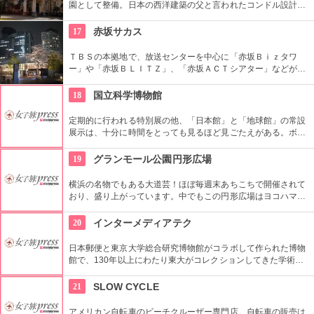
園として整備。日本の西洋建築の父と言われたコンドル設計の
洋館や撞球室は本格的な西洋木造建築で見応えたっぷり。重要
文化財にもなっている。
17
赤坂サカス
ＴＢＳの本拠地で、放送センターを中心に「赤坂Ｂｉｚタワ
ー」や「赤坂ＢＬＩＴＺ」、「赤坂ＡＣＴシアター」などが揃
う複合施設。「Sacas広場」では数多くのイベントも。
18
国立科学博物館
定期的に行われる特別展の他、「日本館」と「地球館」の常設
展示は、十分に時間をとっても見るほど見ごたえがある。ボラ
ンティアによるガイドツアーに参加すればなお理解が深まるこ
とまちがいなし。
19
グランモール公園円形広場
横浜の名物でもある大道芸！ほぼ毎週末あちこちで開催されて
おり、盛り上がっています。中でもこの円形広場はヨコハマ大
道芸のメインスタジアム！階段は客席へと早変わり！次々と疲
労される、驚きの芸に子供も大人も釘付けです！
20
インターメディアテク
日本郵便と東京大学総合研究博物館がコラボして作られた博物
館で、130年以上にわたり東大がコレクションしてきた学術コ
レクションの他にも弥生時代の土器など歴史的標本も展示され
ている。
21
SLOW CYCLE
アメリカン自転車のビーチクルーザー専門店。自転車の販売は