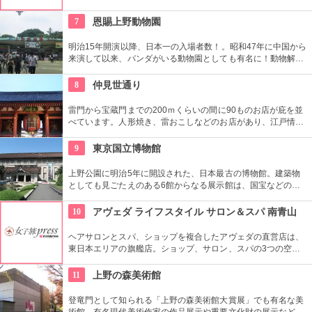
ている。なかでも西洋のオールド・マスター（18世紀以前の画
家）たちの作品を見ることができる美術館としは日本有数。ロ
7
恩賜上野動物園
ダンの「考える人」はこちらで見れる。設計はル・コルビジェ
が手掛け、建築・インテリア好きにもおすすめ。
明治15年開演以降、日本一の入場者数！。昭和47年に中国から
来演して以来、パンダがいる動物園としても有名に！動物解説
員による無料のガイドツアーに参加もお勧め。
8
仲見世通り
雷門から宝蔵門までの200ｍくらいの間に90ものお店が庇を並
べています。人形焼き、雷おこしなどのお店があり、江戸情緒
を感じさせる通りです。
9
東京国立博物館
上野公園に明治5年に開設された、日本最古の博物館。建築物
としても見ごたえのある6館からなる展示館は、国宝などの歴
史資料や日本やアジアの美術品など約11万点が所蔵されていま
す。オリジナルグッズを販売するミュージアムショップや食事
10
アヴェダ ライフスタイル サロン＆スパ 南青山
もできるカフェなども併設されています。
ヘアサロンとスパ、ショップを複合したアヴェダの直営店は、
東日本エリアの旗艦店。ショップ、サロン、スパの3つの空間
ではピュアな花々や植物エッセンスの製品とアロマが織りなす
豊かな時間の中、リラックスしてお過ごしいただけます。
11
上野の森美術館
登竜門として知られる「上野の森美術館大賞展」でも有名な美
術館。有名現代美術作家の作品展示や重要文化財の展示など、