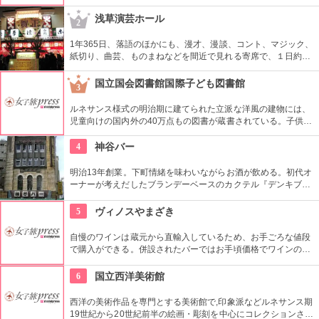
巡り」まで6種類あり。結婚式、イベント・出張での利用も大
好評だとか。
浅草演芸ホール
2
1年365日、落語のほかにも、漫才、漫談、コント、マジック、
紙切り、曲芸、ものまねなどを間近で見れる寄席で、１日約４
０組が出演する。昼・夜の部を通しで見ることができ、全席自
由席。
国立国会図書館国際子ども図書館
3
ルネサンス様式の明治期に建てられた立派な洋風の建物には、
児童向けの国内外の40万点もの図書が蔵書されている。子供だ
けでなく大人も十分楽しめるので、たまにはインテリに図書館
でゆっくり過ごしてみては。
4
神谷バー
明治13年創業。下町情緒を味わいながらお酒が飲める。初代オ
ーナーが考えだしたブランデーベースのカクテル『デンキブラ
ン』は登場以来お店の看板メニュー。一人でも気軽に入れるの
がいい。浅草を観光した際には是非立ち寄りたい。
5
ヴィノスやまざき
自慢のワインは蔵元から直輸入しているため、お手ごろな値段
で購入ができる。併設されたバーではお手頃価格でワインのテ
イスティングができる。
6
国立西洋美術館
西洋の美術作品を専門とする美術館で,印象派などルネサンス期
19世紀から20世紀前半の絵画・彫刻を中心にコレクションされ