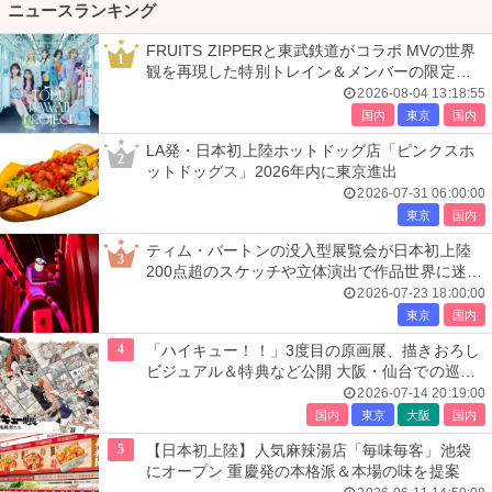
ニュースランキング
FRUITS ZIPPERと東武鉄道がコラボ MVの世界
1
観を再現した特別トレイン＆メンバーの限定ア
ナウンス
2026-08-04 13:18:55
国内
東京
国内
LA発・日本初上陸ホットドッグ店「ピンクスホ
2
ットドッグス」2026年内に東京進出
2026-07-31 06:00:00
東京
国内
ティム・バートンの没入型展覧会が日本初上陸
3
200点超のスケッチや立体演出で作品世界に迷い
込む
2026-07-23 18:00:00
東京
国内
4
「ハイキュー！！」3度目の原画展、描きおろし
ビジュアル＆特典など公開 大阪・仙台での巡回
展も決定
2026-07-14 20:19:00
国内
東京
大阪
国内
5
【日本初上陸】人気麻辣湯店「毎味毎客」池袋
にオープン 重慶発の本格派＆本場の味を提案