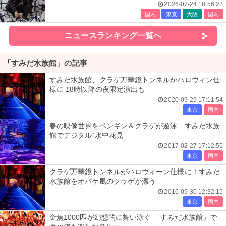
も
2026-07-24 18:56:22
国内
東京
大阪
国内
ニュースランキング一覧へ
「すみだ水族館」の記事
すみだ水族館、クラゲ万華鏡トンネルがハロウィン仕
様に 18時以降の夜限定演出も
2020-09-29 17:11:54
東京
国内
春の映像世界をペンギン＆クラゲが遊泳 すみだ水族
館でデジタル“水中花見”
2017-02-27 17:12:55
東京
国内
クラゲ万華鏡トンネルがハロウィーン仕様に！すみだ
水族館をオバケ風のクラゲが漂う
2016-09-30 12:32:15
東京
国内
金魚1000匹が幻想的に舞い泳ぐ 「すみだ水族館」で