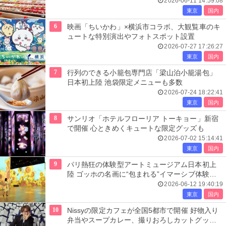
2026-06-11 14:59:08
東京
国内
6
映画「ちいかわ」×横浜市コラボ、大観覧車のキ
ュートな特別演出やフォトスポット設置
2026-07-27 17:26:27
東京
国内
7
行列のできる小籠包専門店「梁山泊小籠湯包」
日本初上陸 池袋限定メニューも多数
2026-07-24 18:22:41
東京
国内
8
サンリオ「ホテルフローリア トーキョー」新宿
で開催 心ときめくキュートな限定グッズも
2026-07-02 15:14:41
東京
国内
9
パリ熱狂の体験型アートミュージアム日本初上
陸 ゴッホの名画に“包まれる”イマーシブ体験＜
レーヴ・デ・リュミエール＞
2026-06-12 19:40:19
東京
国内
10
Nissyの限定カフェが全国5都市で開催 好物入り
弁当やスープカレー、撮りおろしカットグッズ