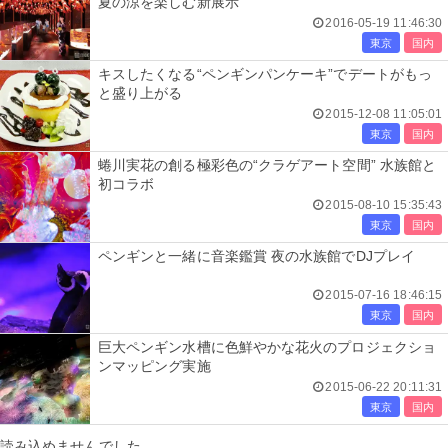
夏の涼を楽しむ新展示
2016-05-19 11:46:30
東京
国内
キスしたくなる“ペンギンパンケーキ”でデートがもっ
と盛り上がる
2015-12-08 11:05:01
東京
国内
蜷川実花の創る極彩色の“クラゲアート空間” 水族館と
初コラボ
2015-08-10 15:35:43
東京
国内
ペンギンと一緒に音楽鑑賞 夜の水族館でDJプレイ
2015-07-16 18:46:15
東京
国内
巨大ペンギン水槽に色鮮やかな花火のプロジェクショ
ンマッピング実施
2015-06-22 20:11:31
東京
国内
読み込めませんでした