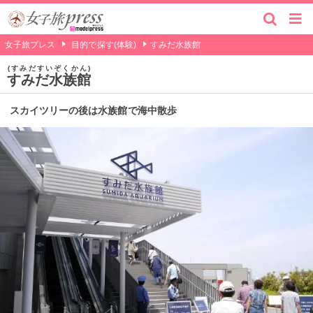
女子旅プレス
目的で探す(体験)
すみだ水族館
すみだすいぞくかん
すみだ水族館
スカイツリーの後は水族館で海中散歩