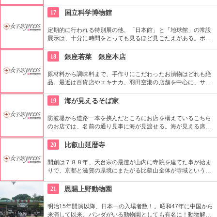
つつ、国際的な神戸の町にふさわしいお店です。その高級食材
を使ってシンプルなサンドイッチを食べることもできます。
17
国立科学博物館
定期的に行われる特別展の他、「日本館」と「地球館」の常設
展示は、十分に時間をとっても見るほど見ごたえがある。ボラ
ンティアによるガイドツアーに参加すればなお理解が深まるこ
とまちがいなし。
18
銀座若菜 銀座本店
原材料から調味料まで、手作りにこだわったお漬物はどれも絶
品。最近は百貨店やエキナカ、羽田空港の店舗を中心に、サラ
ダ感覚の浅漬や旬の果物を使った新しいスタイルの漬物が喜ば
れている。日持ちがするので贈り物やお土産に最適。
19
海が見えるそば家
防波堤から道路一本を挟んだところにお店を構えているこちら
のお店では、名前の通り見事に海が見渡せる。海が見える席か
ら埋まっていくので時間をはずしていくのがおすすめ。オーナ
ーはなんと元フランス料理のシェフ。そば好きが高じてそば家
20
比叡山延暦寺
を始めたという特異なそば屋さん。スープは豚骨＋鰹でさっぱ
りした味。
開創は７８８年、天台宗の最澄が山内に寺院を建てた事が始ま
りで、京都と滋賀の県境にまたがる比叡山全体が寺域という広
さ。その中の３つの地域「東塔」「西塔」「横川」を合わせて
比叡山延暦寺と呼び、世界文化遺産に登録されています。歴史
21
恩賜上野動物園
や自然を感じながらケーブルカーでの堂塔巡りや修行体験な
ど、様々な視点で楽しむ事が出来ます。
明治15年開演以降、日本一の入場者数！。昭和47年に中国から
来演して以来、パンダがいる動物園としても有名に！動物解説