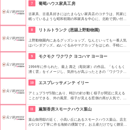
店。
7
葡萄ハウス家具工房
古家具、古道具好きにはたまらない家具店のコチラは、民家に
眠っているような昭和初期の和家具を中心に、北欧で買い付け
た中古家具などを修理、販売しています。その家具にしか出せ
ない味わいも魅力ですが、手頃な値段で掘り出し物を見つけた
8
リトルトランク (恩賜上野動物園)
ときの感動もきっと味わえるお店です。
上野動物園内にあるグッズショップ。なんといっても一番人気
はパンダグッズ。ぬいぐるみやマグカップをはじめ、手軽に買
えるポストカードなど、お店の大きな部分を占めています。そ
のほかの動物たちのグッズももちろん豊富。記念品として、ま
9
モクモク ワクワク ヨコハマ ヨーヨー
たはお土産に、きっとお気に入りが見つかるはず！
1994年に作られた、最上 壽之（彫刻家）の作品。「もくもく
湧く雲」をイメージし、気持ちが高ぶったときの「ワクワク」
という言葉を掛け、さらに横浜の発展を願って「前途洋々（ヨ
ーヨー）」という意味を込めたアート作品になっています。い
10
エスプレッサメンテ イリー
ろんな角度からじっくり眺めてみて。
アミュプラザ5階にあり、時計の針が動く様子が間近に見える
ことができる、外の風景、様子が見える窓側の席が人気で、味
わい豊かなバリスタ特製のイタリアブランドコーヒー「イリ
ー」やオリジナルデザート（恋するティラミス［抹茶あずき］
11
薫製香房スモークハウス葉山
［マラスキーノチェリーのズコット］［キャラメル＆プラリネ
ムース］［ベリーのレアチーズケーキ］）などが楽しめます。
葉山御用邸の近く、小高い丘にあるスモークハウス葉山。店主
が1つ1つ丁寧に作る海鮮の燻製です。お土産だけでなく贈呈品
としても好評です。毎週日曜日には、葉山港で開催されている