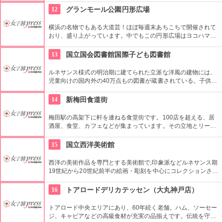
「葉山朝市」に出店。白と黄色のかわいいワゴンが目印です！
12
グランモール公園円形広場
横浜の名物でもある大道芸！ほぼ毎週末あちこちで開催されて
おり、盛り上がっています。中でもこの円形広場はヨコハマ大
道芸のメインスタジアム！階段は客席へと早変わり！次々と疲
労される、驚きの芸に子供も大人も釘付けです！
13
国立国会図書館国際子ども図書館
ルネサンス様式の明治期に建てられた立派な洋風の建物には、
児童向けの国内外の40万点もの図書が蔵書されている。子供だ
けでなく大人も十分楽しめるので、たまにはインテリに図書館
でゆっくり過ごしてみては。
14
新梅田食道街
梅田駅の高架下に軒を連ねる食堂街です。100店を超える、居
酒屋、食堂、カフェなどが集まっています。その立地とリーズ
ナブルな価格で大阪の味を楽しめることから、観光客にも大人
気です。アクセス抜群なので、帰りの時間も気にせずハシゴし
15
国立西洋美術館
てしまうかも！？
西洋の美術作品を専門とする美術館で,印象派などルネサンス期
19世紀から20世紀前半の絵画・彫刻を中心にコレクションされ
ている。なかでも西洋のオールド・マスター（18世紀以前の画
家）たちの作品を見ることができる美術館としは日本有数。ロ
16
トアロードデリカテッセン（大丸神戸店）
ダンの「考える人」はこちらで見れる。設計はル・コルビジェ
が手掛け、建築・インテリア好きにもおすすめ。
トアロード中央エリアにあり、60年続く老舗。ハム、ソーセー
ジ、キャビアなどの高級食材が充実の品揃えです。伝統を守り