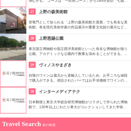
弾むかも。 コースは「一区間コース」から180分貸切「七福神
巡り」まで6種類あり。結婚式、イベント・出張での利用も大
好評だとか。
27
上野の森美術館
登竜門として知られる「上野の森美術館大賞展」でも有名な美
術館。有名現代美術作家の作品展示や重要文化財の展示など、
話題に富んだ展示が行われている。併設されたカフェで、足を
休めるのもいかが？
28
上野恩賜公園
東京国立博物館や国立西洋美術館といった有名な博物館が揃う
公園。アカデミックな公園内で教養を深めることができる。ま
た、不忍池や犬を連れた西郷隆盛像も有名。
29
ヴィノスやまざき
自慢のワインは蔵元から直輸入しているため、お手ごろな値段
で購入ができる。併設されたバーではお手頃価格でワインのテ
イスティングができる。
30
インターメディアテク
日本郵便と東京大学総合研究博物館がコラボして作られた博物
館で、130年以上にわたり東大がコレクションしてきた学術コ
レクションの他にも弥生時代の土器など歴史的標本も展示され
ている。
Travel Search
旅の検索