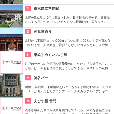
員による無料のガイドツアーに参加もお勧め。
22
東京国立博物館
上野公園に明治5年に開設された、日本最古の博物館。建築物
としても見ごたえのある6館からなる展示館は、国宝などの歴
史資料や日本やアジアの美術品など約11万点が所蔵されていま
す。オリジナルグッズを販売するミュージアムショップや食事
23
仲見世通り
もできるカフェなども併設されています。
雷門から宝蔵門までの200ｍくらいの間に90ものお店が庇を並
べています。人形焼き、雷おこしなどのお店があり、江戸情緒
を感じさせる通りです。
24
染絵手ぬぐい ふじ屋
江戸時代からの伝統的な注染染めにこだわる「染絵手ぬぐい ふ
じ屋」は、今もお洒落に使うことができる、四季折々の花柄や
伝統柄の手ぬぐいを常時200種類取り揃えています。手ぬぐい
地の小物も各種扱っています。
25
神谷バー
明治13年創業。下町情緒を味わいながらお酒が飲める。初代オ
ーナーが考えだしたブランデーベースのカクテル『デンキブラ
ン』は登場以来お店の看板メニュー。一人でも気軽に入れるの
がいい。浅草を観光した際には是非立ち寄りたい。
26
えびす屋 雷門
浅草を極めた車夫が浅草を案内してくれる。陽気な会話に心も