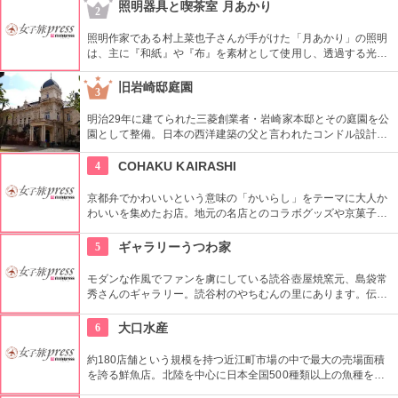
週替わりでメニューが変わり、ひとつひとつに手間暇かけら
照明器具と喫茶室 月あかり
2
れ、絶品！
照明作家である村上菜也子さんが手がけた「月あかり」の照明
は、主に『和紙』や『布』を素材として使用し、透過する光は
やわらかく空間を照らしつつも、オブジェとしての独特の存在
感も持っている。オーダーの場合、予算、インテリア・用途に
旧岩崎邸庭園
3
応じてデザイン制作してくれる。喫茶室もあり、スイーツやコ
ーヒーが楽しめる。
明治29年に建てられた三菱創業者・岩崎家本邸とその庭園を公
園として整備。日本の西洋建築の父と言われたコンドル設計の
洋館や撞球室は本格的な西洋木造建築で見応えたっぷり。重要
文化財にもなっている。
4
COHAKU KAIRASHI
京都弁でかわいいという意味の「かいらし」をテーマに大人か
わいいを集めたお店。地元の名店とのコラボグッズや京菓子な
どが大人ゴコロをくすぐるかわいいアイテムが並んでいます。
5
ギャラリーうつわ家
モダンな作風でファンを虜にしている読谷壺屋焼窯元、島袋常
秀さんのギャラリー。読谷村のやちむんの里にあります。伝統
的な沖縄の文様をアレンジしたオリジナルの作品はどれもカラ
フルで可愛くスタイリッシュ。
6
大口水産
約180店舗という規模を持つ近江町市場の中で最大の売場面積
を誇る鮮魚店。北陸を中心に日本全国500種類以上の魚種を取
り扱い、安価で提供する。明るく元気なスタッフが自慢のお