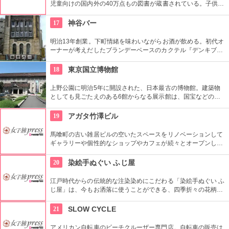
児童向けの国内外の40万点もの図書が蔵書されている。子供だ
けでなく大人も十分楽しめるので、たまにはインテリに図書館
でゆっくり過ごしてみては。
17
神谷バー
明治13年創業。下町情緒を味わいながらお酒が飲める。初代オ
ーナーが考えだしたブランデーベースのカクテル『デンキブラ
ン』は登場以来お店の看板メニュー。一人でも気軽に入れるの
がいい。浅草を観光した際には是非立ち寄りたい。
18
東京国立博物館
上野公園に明治5年に開設された、日本最古の博物館。建築物
としても見ごたえのある6館からなる展示館は、国宝などの歴
史資料や日本やアジアの美術品など約11万点が所蔵されていま
す。オリジナルグッズを販売するミュージアムショップや食事
19
アガタ竹澤ビル
もできるカフェなども併設されています。
馬喰町の古い雑居ビルの空いたスペースをリノベーションして
ギャラリーや個性的なショップやカフェが続々とオープンした
複合施設。一見普通のビルだが、中はクリエイターたちが集う
注目を浴びるアートビルとなっている。
20
染絵手ぬぐい ふじ屋
江戸時代からの伝統的な注染染めにこだわる「染絵手ぬぐい ふ
じ屋」は、今もお洒落に使うことができる、四季折々の花柄や
伝統柄の手ぬぐいを常時200種類取り揃えています。手ぬぐい
地の小物も各種扱っています。
21
SLOW CYCLE
アメリカン自転車のビーチクルーザー専門店。自転車の販売は