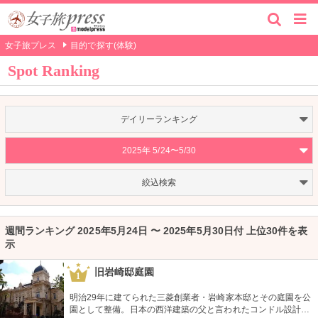
女子旅プレス
目的で探す(体験)
Spot Ranking
デイリーランキング
2025年 5/24〜5/30
絞込検索
週間ランキング 2025年5月24日 〜 2025年5月30日付 上位30件を表
示
旧岩崎邸庭園
1
明治29年に建てられた三菱創業者・岩崎家本邸とその庭園を公
園として整備。日本の西洋建築の父と言われたコンドル設計の