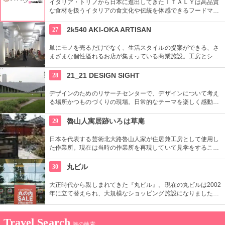
イタリア・トリノから日本に進出してきたＩＴＡＬＹは高品質
な食材を扱うイタリアの食文化や伝統を体感できるフードマー
ケット。レストランも併設しているので本物のイタリア料理を
堪能することもできます。
27
2k540 AKI-OKA ARTISAN
単にモノを売るだけでなく、生活スタイルの提案ができる、さ
まざまな個性溢れるお店が集まっている商業施設。工房とショ
ップが一緒になったお店が連なり、ものづくりの体験ができる
ワークショップもあり。
28
21_21 DESIGN SIGHT
デザインのためのリサーチセンターで、デザインについて考え
る場所かつものづくりの現場。日常的なテーマを楽しく感動的
に見せる展覧会などを中心に多角的なプログラムを開催。
29
魯山人寓居跡いろは草庵
日本を代表する芸術北大路魯山人家が住居兼工房として使用し
た作業所。現在は当時の作業所を再現していて見学をすること
ができます。いろは草庵のみ限定販売のグッズなども購入でき
ます。
30
丸ビル
大正時代から親しまれてきた『丸ビル』。現在の丸ビルは2002
年に立て替えられ、大規模なショッピング施設になりました。
向かい側の新丸ビルとともに、世界の一流ファッションからレ
ストランまで、丸の内の名にふさわしい逸品がそろっていま
す。
Travel Search
旅の検索