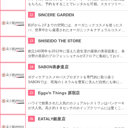
もちろん、予約をすることでレンタルも可能。スカイツリーや
周辺の観光におすすめです。さらに新たな試みとしてチャリカ
フェをオープンし、注目を集めている。
22
SINCERE GARDEN
B1Fから２Fまでの空間には、オーガニックコスメを使ったス
パ、世界中から厳選されたオーガニック＆ナチュラルコスメを
取り扱うショップ、また旬の野菜などを提供するカフェがあ
り、心も体もリフレッシュできます。
23
SHISEIDO THE STORE
創立140周年を2012年に迎えた資生堂の最新の美容提案と、各
分野の美容のプロフェッショナルが3フロアに集結しており、
幅広く美に対応した空間である。随時フェアやメーキャップイ
ベントなどのイベントをしているのでチェックしよう。
24
SABON表参道店
ボディケアコスメやバスプロダクトを専門的に取り扱う
SABONでは、死海のミネラルを豊富に含んだ自然にも体にも
優しい製品が充実。ギフトにも最適。
25
Eggs'n Things 原宿店
ハワイで創業された人気のカジュアルレストランはパンケーキ
が大人気。高さ約１８センチのホイップクリームには驚くこと
間違いなし。朝食メニューもおすすめ。
26
EATALY銀座店