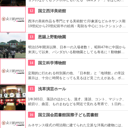
日本現存最古のローラーコースターなど楽しいアトラクション
が揃う。
12
国立西洋美術館
西洋の美術作品を専門とする美術館で,印象派などルネサンス期
19世紀から20世紀前半の絵画・彫刻を中心にコレクションされ
ている。なかでも西洋のオールド・マスター（18世紀以前の画
家）たちの作品を見ることができる美術館としは日本有数。ロ
13
恩賜上野動物園
ダンの「考える人」はこちらで見れる。設計はル・コルビジェ
が手掛け、建築・インテリア好きにもおすすめ。
明治15年開演以降、日本一の入場者数！。昭和47年に中国から
来演して以来、パンダがいる動物園としても有名に！動物解説
員による無料のガイドツアーに参加もお勧め。
14
国立科学博物館
定期的に行われる特別展の他、「日本館」と「地球館」の常設
展示は、十分に時間をとっても見るほど見ごたえがある。ボラ
ンティアによるガイドツアーに参加すればなお理解が深まるこ
とまちがいなし。
15
浅草演芸ホール
1年365日、落語のほかにも、漫才、漫談、コント、マジック、
紙切り、曲芸、ものまねなどを間近で見れる寄席で、１日約４
０組が出演する。昼・夜の部を通しで見ることができ、全席自
由席。
16
国立国会図書館国際子ども図書館
ルネサンス様式の明治期に建てられた立派な洋風の建物には、