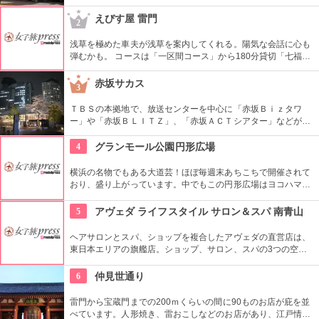
洋館や撞球室は本格的な西洋木造建築で見応えたっぷり。重要
文化財にもなっている。
えびす屋 雷門
2
浅草を極めた車夫が浅草を案内してくれる。陽気な会話に心も
弾むかも。 コースは「一区間コース」から180分貸切「七福神
巡り」まで6種類あり。結婚式、イベント・出張での利用も大
好評だとか。
赤坂サカス
3
ＴＢＳの本拠地で、放送センターを中心に「赤坂Ｂｉｚタワ
ー」や「赤坂ＢＬＩＴＺ」、「赤坂ＡＣＴシアター」などが揃
う複合施設。「Sacas広場」では数多くのイベントも。
4
グランモール公園円形広場
横浜の名物でもある大道芸！ほぼ毎週末あちこちで開催されて
おり、盛り上がっています。中でもこの円形広場はヨコハマ大
道芸のメインスタジアム！階段は客席へと早変わり！次々と疲
労される、驚きの芸に子供も大人も釘付けです！
5
アヴェダ ライフスタイル サロン＆スパ 南青山
ヘアサロンとスパ、ショップを複合したアヴェダの直営店は、
東日本エリアの旗艦店。ショップ、サロン、スパの3つの空間
ではピュアな花々や植物エッセンスの製品とアロマが織りなす
豊かな時間の中、リラックスしてお過ごしいただけます。
6
仲見世通り
雷門から宝蔵門までの200ｍくらいの間に90ものお店が庇を並
べています。人形焼き、雷おこしなどのお店があり、江戸情緒