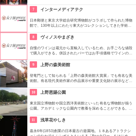
を感じさせる通りです。
7
インターメディアテク
日本郵便と東京大学総合研究博物館がコラボして作られた博物
館で、130年以上にわたり東大がコレクションしてきた学術コ
レクションの他にも弥生時代の土器など歴史的標本も展示され
ている。
8
ヴィノスやまざき
自慢のワインは蔵元から直輸入しているため、お手ごろな値段
で購入ができる。併設されたバーではお手頃価格でワインのテ
イスティングができる。
9
上野の森美術館
登竜門として知られる「上野の森美術館大賞展」でも有名な美
術館。有名現代美術作家の作品展示や重要文化財の展示など、
話題に富んだ展示が行われている。併設されたカフェで、足を
休めるのもいかが？
10
上野恩賜公園
東京国立博物館や国立西洋美術館といった有名な博物館が揃う
公園。アカデミックな公園内で教養を深めることができる。ま
た、不忍池や犬を連れた西郷隆盛像も有名。
11
浅草花やしき
嘉永6年(1853)創業の日本最古の遊園地。１８あるアトラクシ
ョンのなかでもシンボルともいえる「Beeタワー」をはじめ、