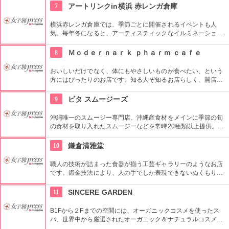
7
アートリンクin横浜 赤レンガ倉庫
横浜赤レンガ倉庫では、季節ごとに開催されるイベントも人
気。毎年冬になると、アーティスティックなイルミネーション
で空間演出されたアイススケートリンクがオープンします。ス
ケートを楽しんだり、写真撮影をしたり、楽しみ方はさまざ
8
Ｍｏｄｅｒｎａｒｋ ｐｈａｒｍ ｃａｆｅ
ま。
おいしいだけでなく、体にもやさしいものが食べたい、という
方にはぴったりのお店です。知る人ぞ知るお店らしく、開店と
同時にあっという間に満席に。野菜中心のメニューはお客様の
からだを気遣う心遣いから。ただ、店内にははあ市街の猫がい
9
ビタ スムージーズ
ることがあるらしく、猫アレルギーの方には要注意です。
沖縄唯一のスムージー専門店、沖縄産食材をメインに季節の旬
の食材を取り入れたスムージーなどを常時20種類以上提供。フ
レッシュな生の果実の良さを活かせられるような商品づくりが
このお店の1番のこだわりポイントです。
10
鎌倉清雅堂
職人の技術が詰まった食器が揃う工芸ギャラリーのようなお店
です。鍛金技法により、人の手でしか表現できないぬくもりを
金属でありながら感じることができます。一生使えるものとし
て、お祝いやお土産にも最適の一品です！使うほどに味わいが
11
SINCERE GARDEN
増す銅食器もお勧めです。
B1Fから２Fまでの空間には、オーガニックコスメを使ったス
パ、世界中から厳選されたオーガニック＆ナチュラルコスメを
取り扱うショップ、また旬の野菜などを提供するカフェがあ