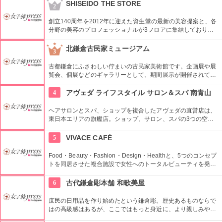
る料理」が味わえる素敵なお店です。
SHISEIDO THE STORE
2
創立140周年を2012年に迎えた資生堂の最新の美容提案と、各
分野の美容のプロフェッショナルが3フロアに集結しており、
幅広く美に対応した空間である。随時フェアやメーキャップイ
ベントなどのイベントをしているのでチェックしよう。
北鎌倉古民家ミュージアム
3
古都鎌倉にふさわしい佇まいの古民家美術館です。企画展や展
覧会、個展などのギャラリーとして、期間展示が開催されてい
ます。常設展は鎌倉時代の骨董品や江戸、明治などの陶器を展
示しています。オリジナルの絵葉書やグッズなどもお土産に最
4
アヴェダ ライフスタイル サロン＆スパ 南青山
適です。
ヘアサロンとスパ、ショップを複合したアヴェダの直営店は、
東日本エリアの旗艦店。ショップ、サロン、スパの3つの空間
ではピュアな花々や植物エッセンスの製品とアロマが織りなす
豊かな時間の中、リラックスしてお過ごしいただけます。
5
VIVACE CAFÉ
Food・Beauty・Fashion・Design・Healthと、5つのコンセプ
トを同居させた複合施設で女性へのトータルビューティを発信
しています。その3階にある「VIVACE CAFE（ビバーチェカフ
ェ）」は、県産食材を使ったボリュームランチやヘルシーな創
6
古代鎌倉彫本舗 和歌美屋
作イタリアンが楽しめると地元の女性に人気です。テラス席も
あり、夜には照明を落としてムーディなラウンジ風バー・カフ
庶民の日用品を作り始めたという鎌倉彫。歴史あるものならで
ェとしてデートにうってつけな雰囲気に様変わりします。
はの高級感はあるが、ここではもっと身近に、より親しみやす
い価格で豊富に品ぞろえしています。