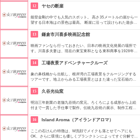
り、心も体もリフレッシュできます。
12
ヤセの断崖
能登金剛の中でも人気のスポット。 高さ35メートルの崖から一
望する日本海はの景色は最高。 断崖に沿って設けられた遊歩道
は、「義経の舟隠し」につながっているのでこちらも散策して
みよう。
13
鎌倉市川喜多映画記念館
映画ファンなら行っておきたい、日本の映画文化発展の場所で
す。川喜多夫妻は、現在の東宝東和となる東和商事を1928年に
設立し、映画配給会社の先駆者として映画文化を日本に定着さ
せました。記念館はご夫妻の旧居住地に2010年、新たに建設さ
14
工場夜景アドベンチャークルーズ
れました。貴重な映画関係の資料が展示されている他、著名人
によるトークイベントなどもお見逃しなく！
象の鼻桟橋から出航し、根岸湾の工場夜景をクルージングする
ツアーです。地上からみる工場夜景とはまた違った宝石箱のよ
うな輝きです。波に写った工場のライトがゆらゆらときらめ
き、さらにロマンチックな演出をかもし出しています。
15
久谷光仙窯
明治三年創業の老舗九谷焼の窯元。ろくろによる成形から上絵
付まで一貫した手仕事で製作。伝統九谷焼の展示、制作工程の
案内があり、製品の購入ならびに絵付体験もできる。
16
Island Aroma（アイランドアロマ）
ここの石けんの特徴は、W洗顔でメイクも落とせてヘアにも
OK、さらに環境にも優しくプランクトンによってすぐ分解でき