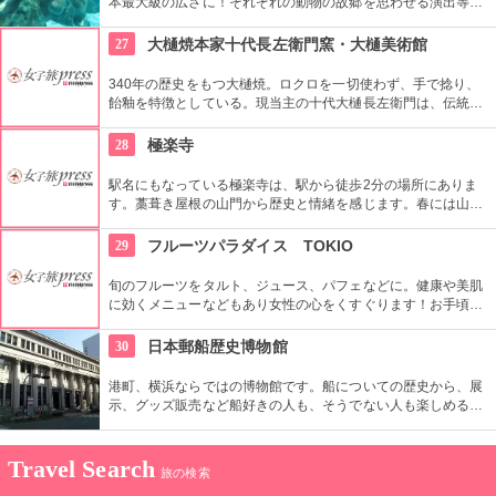
本最大級の広さに！それぞれの動物の故郷を思わせる演出等に
より、現地の雰囲気を体感できます！まるで世界を旅している
かのような楽しさ！ぜひ大自然の醍醐味をお楽しみください。
27
大樋焼本家十代長左衛門窯・大樋美術館
340年の歴史をもつ大樋焼。ロクロを一切使わず、手で捻り、
飴釉を特徴としている。現当主の十代大樋長左衛門は、伝統と
現代を融合させ、長男の年雄とともに新しい大樋焼を提案して
いる。お茶室では大樋焼でお抹茶を飲むこともできる。
28
極楽寺
駅名にもなっている極楽寺は、駅から徒歩2分の場所にありま
す。藁葺き屋根の山門から歴史と情緒を感じます。春には山門
前の桜が大変美しく、思わず写真におさめたくなる光景です。
またお正月と4月8日にご開帳される、重要文化財の秘仏「清涼
29
フルーツパラダイス TOKIO
寺式釈迦如来立像」も必見です。
旬のフルーツをタルト、ジュース、パフェなどに。健康や美肌
に効くメニューなどもあり女性の心をくすぐります！お手頃価
格のランチもあり、とてもカジュアルな雰囲気のお店なのでお
ひとり様でも入りやすいです。
30
日本郵船歴史博物館
港町、横浜ならではの博物館です。船についての歴史から、展
示、グッズ販売など船好きの人も、そうでない人も楽しめる場
所です。子供向けにペーパークラフトなどもあります。
Travel Search
旅の検索