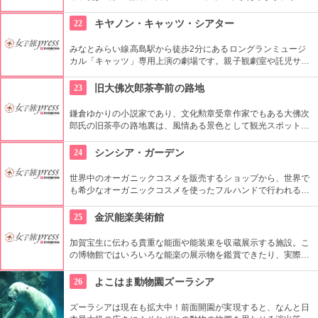
降りたら海に背を向け、歩きます。そして坂の上で振り返る！
タイミングがよければ江ノ電が横切るのでシャッターチャンス
22
キヤノン・キャッツ・シアター
です。こんな素敵な場所で青春を過ごせるなんてうらやまし
い！
みなとみらい線高島駅から徒歩2分にあるロングランミュージ
カル「キャッツ」専用上演の劇場です。親子観劇室や託児サー
ビスなどもあり、子ども連れでも楽しめるサービスが充実して
います。売店で販売されているキャッツオリジナルグッズもお
23
旧大佛次郎茶亭前の路地
見逃しなく！
鎌倉ゆかりの小説家であり、文化勲章受章作家でもある大佛次
郎氏の旧茶亭の路地裏は、風情ある景色として観光スポットに
なっています。細い路地に続く板塀が古き良き日本の風景を作
り出しています。ベストアングルを見つけて写真を思い出に！
24
シンシア・ガーデン
世界中のオーガニックコスメを販売するショップから、世界で
も希少なオーガニックコスメを使ったフルハンドで行われる隠
れ家的スパ、オーガニックフードやドリンクがいただけるカフ
ェが入った、身体の心身から美しくなれるお店。
25
金沢能楽美術館
加賀宝生に伝わる貴重な能面や能装束を収蔵展示する施設。こ
の博物館ではいろいろな能楽の展示物を鑑賞できたり、実際に
能楽の格好をして能楽を体験できる。プロの方の指導も魅力の
一つ。金沢希少伝統工芸の専門アンテナショップ「金沢・クラ
26
よこはま動物園ズーラシア
フト広坂」が館内に併設されている。
ズーラシアは現在も拡大中！前面開園が実現すると、なんと日