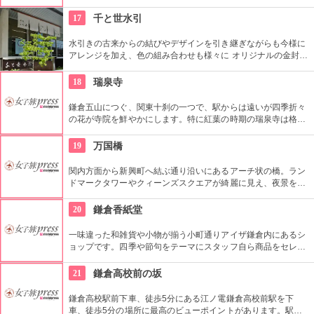
るということ。そして沖縄の良い素材を使って、環境、髪、美
容へやさしく働きかけます。高温多湿な気候で育った沖縄の素
17
千と世水引
材はミネラルや植物が上質なので、沖縄のカルシウムや石灰を
含む硬水でも泡が耐えられるように作られています。
水引きの古来からの結びやデザインを引き継ぎながらも今様に
アレンジを加え、色の組み合わせも様々に オリジナルの金封、
季節のオブジェ等を販売しているお店。大切な人への贈り物や
プレゼントに。
18
瑞泉寺
鎌倉五山につぐ、関東十刹の一つで、駅からは遠いが四季折々
の花が寺院を鮮やかにします。特に紅葉の時期の瑞泉寺は格別
で、色づいた葉と境内の石段は幻想的な雰囲気で、一度は訪れ
たいところです。
19
万国橋
関内方面から新興町へ結ぶ通り沿いにあるアーチ状の橋。ラン
ドマークタワーやクィーンズスクエアが綺麗に見え、夜景を楽
しめるスポット。テレビドラマなどのロケ地によく使われるこ
ともあり、有名。
20
鎌倉香紙堂
一味違った和雑貨や小物が揃う小町通りアイザ鎌倉内にあるシ
ョップです。四季や節句をテーマにスタッフ自ら商品をセレク
トしているこだわりのお店。店内に色鮮やかに並んだご祝儀袋
や手ぬぐいは、見ているだけで心がわくわくします！
21
鎌倉高校前の坂
鎌倉高校駅前下車、徒歩5分にある江ノ電鎌倉高校前駅を下
車、徒歩5分の場所に最高のビューポイントがあります。駅を