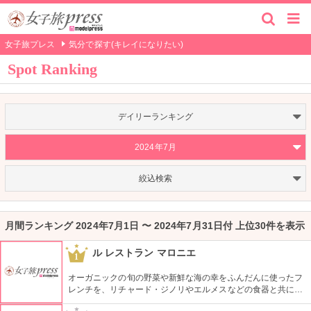
女子旅プレス
気分で探す(キレイになりたい)
Spot Ranking
デイリーランキング
2024年7月
絞込検索
月間ランキング 2024年7月1日 〜 2024年7月31日付 上位30件を表示
ル レストラン マロニエ
1
オーガニックの旬の野菜や新鮮な海の幸をふんだんに使ったフ
レンチを、リチャード・ジノリやエルメスなどの食器と共にい
ただく贅沢な時間。丸尾シェフがこだわる「身体と心に喜ばれ