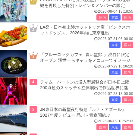
1
観を再現した特別トレイン＆メンバーの限定ア
ナウンス
2026-08-04 13:18:55
国内
東京
国内
LA発・日本初上陸ホットドッグ店「ピンクスホ
2
ットドッグス」2026年内に東京進出
2026-07-31 06:00:00
東京
国内
「ブルーロックカフェ -青い監獄-」渋谷に限定
3
オープン 潔世一らキャラをメニューでイメージ
2026-07-29 18:06:20
東京
国内
4
ティム・バートンの没入型展覧会が日本初上陸
200点超のスケッチや立体演出で作品世界に迷い
込む
2026-07-23 18:00:00
東京
国内
5
JR東日本の新型夜行特急「ルナ・アズール」
2027年度デビュー 品川～青森間結ぶ
2026-06-09 18:52:33
国内
東京
国内