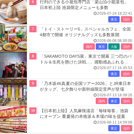
6
行列のできる小籠包専門店「梁山泊小籠湯包」
日本初上陸 池袋限定メニューも多数
2026-07-24 18:22:41
東京
国内
7
「トイ・ストーリー5」スペシャルカフェ、全国
4都市で開催 オリジナルグッズも多数展開
2026-06-06 08:00:00
国内
東京
大阪
国内
8
「SAKAMOTO DAYS展」東京で開幕 三つ巴のバ
トル＆生死を懸けた決戦…、躍動感あふれる展
示エリア全貌公開
2026-07-17 16:45:53
東京
国内
9
「乃木坂46真夏の全国ツアー2026」とJR東日本
がタッグ、七夕飾りや新幹線限定音声が登場
2026-07-13 18:09:26
国内
東京
国内
10
【日本初上陸】人気麻辣湯店「毎味毎客」池袋
にオープン 重慶発の本格派＆本場の味を提案
2026-06-11 14:59:08
東京
国内