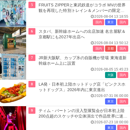
5
FRUITS ZIPPERと東武鉄道がコラボ MVの世界
観を再現した特別トレイン＆メンバーの限定ア
ナウンス
2026-08-04 13:18:55
国内
東京
国内
6
スタバ、新幹線ホームへの出店加速 名古屋駅＆
京都駅にも2027年出店へ
2026-08-04 13:50:12
国内
京都
国内
7
JR新大阪駅、カップ氷の自販機が登場 東海道新
幹線ホーム上に設置
2026-08-05 15:45:23
大阪
国内
8
LA発・日本初上陸ホットドッグ店「ピンクスホ
ットドッグス」2026年内に東京進出
2026-07-31 06:00:00
東京
国内
9
ティム・バートンの没入型展覧会が日本初上陸
200点超のスケッチや立体演出で作品世界に迷い
込む
2026-07-23 18:00:00
東京
国内