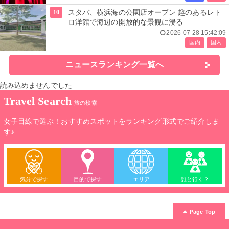
10
スタバ、横浜海の公園店オープン 趣のあるレト
ロ洋館で海辺の開放的な景観に浸る
2026-07-28 15:42:09
国内
国内
ニュースランキング一覧へ
読み込めませんでした
Travel Search
旅の検索
女子目線で選ぶ！おすすめスポットをランキング形式でご紹介しま
す♪
気分で探す
目的で探す
エリア
誰と行く？
Page Top