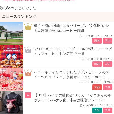
読み込めませんでした
ニュースランキング
横浜・海の公園にスタバオープン “文化財”のレ
1
トロ洋館で至福のコーヒー時間
2026-08-07 13:55:35
国内
国内
“ハローキティ＆ディアダニエル”の秋スイーツビ
2
ュッフェ、ヒルトン広島で開催
2026-08-08 08:00:00
国内
国内
ハローキティとコラボしたリボンモチーフのス
3
イーツビュッフェ、京都センチュリーホテルで
開催
2026-08-06 16:17:42
京都
国内
4
【USJ】バイオの捕食者“リッカー”がまさかのポ
ップコーンバケツ化！中身は味噌フレーバー
2026-08-05 11:03:43
大阪
国内