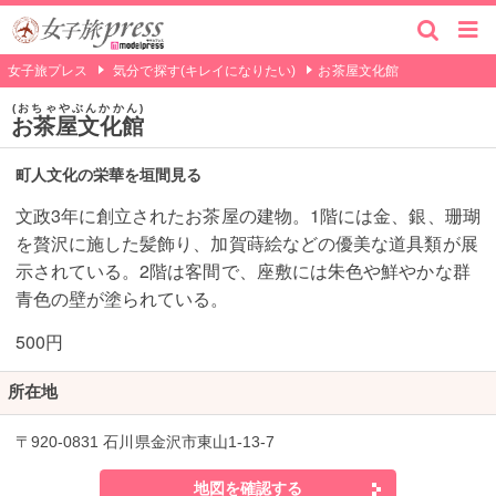
女子旅プレス
気分で探す(キレイになりたい)
お茶屋文化館
おちゃやぶんかかん
お茶屋文化館
町人文化の栄華を垣間見る
文政3年に創立されたお茶屋の建物。1階には金、銀、珊瑚
を贅沢に施した髪飾り、加賀蒔絵などの優美な道具類が展
示されている。2階は客間で、座敷には朱色や鮮やかな群
青色の壁が塗られている。
500円
所在地
〒920-0831 石川県金沢市東山1-13-7
地図を確認する