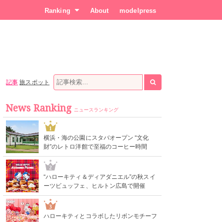
Ranking
About
modelpress
記事
旅スポット
News Ranking
ニュースランキング
1
横浜・海の公園にスタバオープン “文化
財”のレトロ洋館で至福のコーヒー時間
2
“ハローキティ＆ディアダニエル”の秋スイ
ーツビュッフェ、ヒルトン広島で開催
3
ハローキティとコラボしたリボンモチーフ