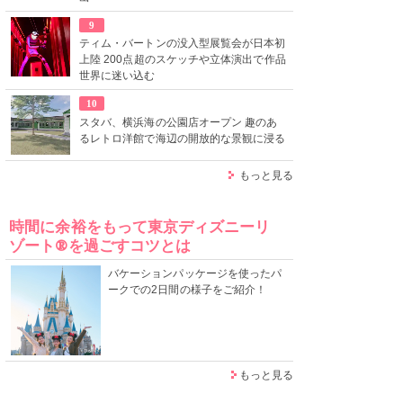
9
ティム・バートンの没入型展覧会が日本初
上陸 200点超のスケッチや立体演出で作品
世界に迷い込む
10
スタバ、横浜海の公園店オープン 趣のあ
るレトロ洋館で海辺の開放的な景観に浸る
もっと見る
時間に余裕をもって東京ディズニーリ
ゾート®を過ごすコツとは
バケーションパッケージを使ったパ
ークでの2日間の様子をご紹介！
もっと見る