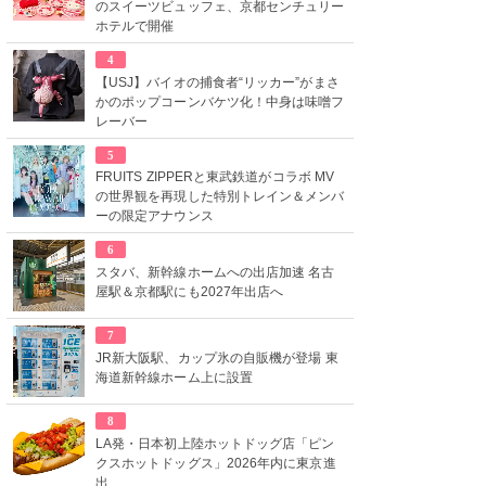
のスイーツビュッフェ、京都センチュリー
ホテルで開催
4
【USJ】バイオの捕食者“リッカー”がまさ
かのポップコーンバケツ化！中身は味噌フ
レーバー
5
FRUITS ZIPPERと東武鉄道がコラボ MV
の世界観を再現した特別トレイン＆メンバ
ーの限定アナウンス
6
スタバ、新幹線ホームへの出店加速 名古
屋駅＆京都駅にも2027年出店へ
7
JR新大阪駅、カップ氷の自販機が登場 東
海道新幹線ホーム上に設置
8
LA発・日本初上陸ホットドッグ店「ピン
クスホットドッグス」2026年内に東京進
出