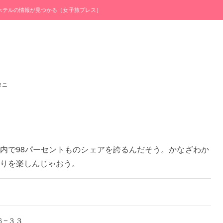
・ホテルの情報が見つかる［女子旅プレス］
タニ
内で98パーセントものシェアを誇るんだそう。かなざわか
りを楽しんじゃおう。
町６−３３