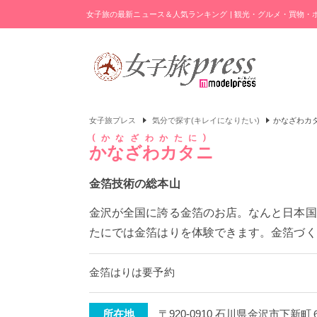
女子旅の最新ニュース＆人気ランキング | 観光・グルメ・買物
女子旅プレス
気分で探す(キレイになりたい)
かなざわカ
かなざわかたに
かなざわカタニ
金箔技術の総本山
金沢が全国に誇る金箔のお店。なんと日本国
たにでは金箔はりを体験できます。金箔づく
金箔はりは要予約
所在地
〒920-0910 石川県金沢市下新