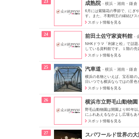
23
成熟院
- 横浜・湘南・鎌倉
6月には紫陽花の季節で、にぎ
す。また、不動明王の縁結びスポ
スポット情報を見る
24
前田土佐守家資料館
-
NHKドラマ「利家と松」で話
している資料館です。１階の売店
スポット情報を見る
25
汽車道
- 横浜・湘南・鎌
横浜の名物といえば、宝石箱の
日いつでも横浜ならではの景色を
スポット情報を見る
26
横浜市立野毛山動物園
野毛山動物園は開園より80年以
にふれあえるなかよし広場もあり
スポット情報を見る
27
スパワールド世界の大