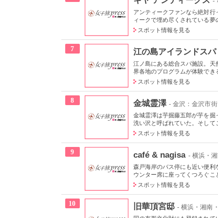
アンティークファンなら絶対行
ィークで埋め尽くされている夢の
スポット情報を見る
7
江の島アイランドスパ
江ノ島にある総合スパ施設。天
界各地のプログラムが体験できる
スポット情報を見る
8
金城霊澤
- 金沢：金沢市街
金城霊澤は芋掘藤五郎が芋を掘
洗い沢と呼ばれていた。そしてこ
スポット情報を見る
9
café & nagisa
- 横浜・
森戸海岸のバス停にも近い便利
ウンター席に座ってくつろぐこと
スポット情報を見る
10
旧華頂宮邸
- 横浜・湘南