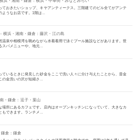
- 横浜・湘南・鎌倉：横浜・中華街・みなとみらい
っておきたいショップ、キヤアンティークス。三階建てのビル全てがアンテ
ようなお店です。1階は...
- 横浜・湘南・鎌倉：藤沢・江の島
然温泉や相模湾を眺めながら水着着用で泳ぐプール施設などがあります。世
スパメニューや、地元...
っているときに発見した砂金をここで洗い人々に分け与えたことから、昔金
の金洗いの沢が短縮さ...
湘南・鎌倉：逗子・葉山
な場所にあるカフェです。店内はオープンキッチンになっていて、大きなカ
もできます。ランチメ...
・鎌倉：鎌倉