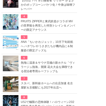
【USJ】バイオの捕食者“リッカー”がまさ
かのポップコーンバケツ化！中身は味噌フ
レーバー
4
FRUITS ZIPPERと東武鉄道がコラボ MV
の世界観を再現した特別トレイン＆メンバ
ーの限定アナウンス
5
ANA「ちいかわジェット」10月下旬就航
へ ハチワレやうさぎたちが機内品に＆制
服姿の限定グッズも
6
熱海に温泉＆サウナ完備の新ホテル「ヴィ
ラージュ熱海」開業 花火大会を満喫でき
る宿泊者専用ルーフトップも
7
スタバ、新幹線ホームへの出店加速 名古
屋駅＆京都駅にも2027年出店へ
8
USJで極限の恐怖体験！ハロウィーン202