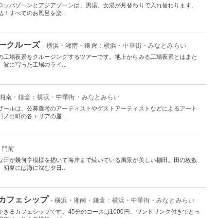
ロッパゾーンとアジアゾーンは、男湯、女湯が月替わりで入れ替わります。
！すべてのお風呂を楽...
ークルーズ
- 横浜・湘南・鎌倉：横浜・中華街・みなとみらい
の工場夜景をクルージングするツアーです。地上からみる工場夜景とはまた
波に写った工場のライ...
・湘南・鎌倉：横浜・中華街・みなとみらい
ザールは、公募選考のアーティストやゲストアーティストなどによるアート
ノ出町の各エリアの屋...
・門前
な田が幾何学模様を描いて海岸まで続いている風景が美しい棚田。田の枚数
初夏には海に沈む夕日...
カフェシップ
- 横浜・湘南・鎌倉：横浜・中華街・みなとみらい
きるカフェシップです。45分のコースは1000円、ワンドリンク付きでとっ