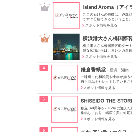
Island Aroma（
2
ここの石けんの特徴は、W洗顔
てすぐ分解できるということ。そ
スポット情報を見る
横浜港大さん橋国際
3
横浜港大さん橋国際客船ター
麗な広場からは、赤レンガ倉庫か
スポット情報を見る
4
鎌倉香紙堂
- 横浜・湘南
一味違った和雑貨や小物が揃う
自ら商品をセレクトしているこだ
スポット情報を見る
5
SHISEIDO THE STOR
創立140周年を2012年に迎
集結しており、幅広く美に対応し
スポット情報を見る
6
キヤ アンティークス