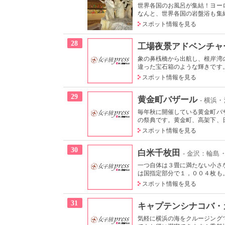
世界各国のお風呂が集結！ヨー
なんと、世界各国の岩盤浴も集結
スポット情報を見る
28
工場夜景アドベンチャ
象の鼻桟橋から出航し、根岸湾
違った宝石箱のような輝きです。
スポット情報を見る
29
黄金町バザール
- 横浜
毎年秋に開催している黄金町バ
の祭典です。黄金町、高架下、日
スポット情報を見る
30
白米千枚田
- 金沢：輪島
一つ自体は３畳に満たない小さ
は国指定部分で１，００４枚も。
スポット情報を見る
31
キャプテンシナコバ・
気軽に横浜の海をクルージングで