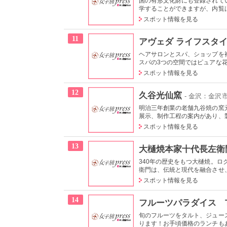
国の有形文化財にも登録されて
学することができますが、内覧は
スポット情報を見る
11
アヴェダ ライフスタイ
ヘアサロンとスパ、ショップを
スパの3つの空間ではピュアな花
スポット情報を見る
12
久谷光仙窯
- 金沢：金沢
明治三年創業の老舗九谷焼の窯
展示、制作工程の案内があり、製
スポット情報を見る
13
大樋焼本家十代長左衛
340年の歴史をもつ大樋焼。
衛門は、伝統と現代を融合させ、
スポット情報を見る
14
フルーツパラダイス T
旬のフルーツをタルト、ジュー
ります！お手頃価格のランチもあ