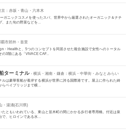
 東京：赤坂・青山・六本木
、オーガニックコスメを使ったスパ、世界中から厳選されたオーガニック＆ナチ
、また旬の野菜などを...
：那覇市郊外・首里
n・Design・Healthと、5つのコンセプトを同居させた複合施設で女性へのトータル
階にある「VIVACE CAF...
船ターミナル
- 横浜・湘南・鎌倉：横浜・中華街・みなとみらい
ナルは豪華客船が着岸する横浜が世界に誇る国際港です。屋上に作られた綺
らベイブリッジまで横...
山・湯涌(石川県)
いたともいわれている、東山と並木町の間にかかる歩行者専用橋。付近は泉
で、ヒロインである水...