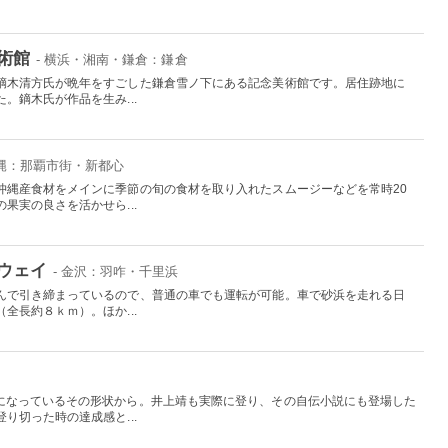
術館
- 横浜・湘南・鎌倉：鎌倉
鏑木清方氏が晩年をすごした鎌倉雪ノ下にある記念美術館です。居住跡地に
。鏑木氏が作品を生み...
沖縄：那覇市街・新都心
沖縄産食材をメインに季節の旬の食材を取り入れたスムージーなどを常時20
果実の良さを活かせら...
ウェイ
- 金沢：羽咋・千里浜
んで引き締まっているので、普通の車でも運転が可能。車で砂浜を走れる日
全長約８ｋｍ）。ほか...
になっているその形状から。井上靖も実際に登り、その自伝小説にも登場した
り切った時の達成感と...