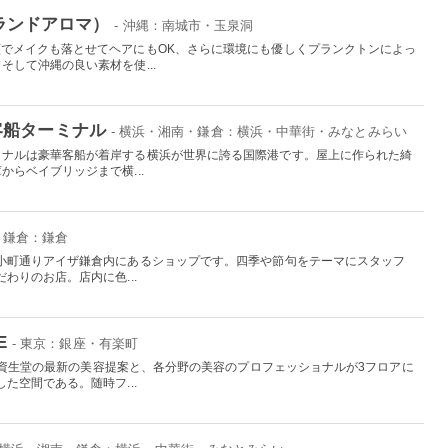
アイランドアロマ）
- 沖縄：南城市・玉泉洞
でメイクも落とせてヘアにもOK、さらに環境にも優しくプランクトンによっ
して沖縄の良い素材を使...
客船ターミナル
- 横浜・湘南・鎌倉：横浜・中華街・みなとみらい
ミナルは豪華客船が着岸する横浜が世界に誇る国際港です。屋上に作られた綺
らベイブリッジまで横...
・鎌倉：鎌倉
小町通りアイザ鎌倉内にあるショップです。四季や節句をテーマにスタッフ
わりのお店。店内に色...
E
- 東京：銀座・有楽町
えた資生堂の最新の美容提案と、各分野の美容のプロフェッショナルが3フロアに
た空間である。随時フ...