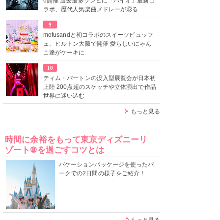
6開催 過去最多ゾンビに「バイオ」最新コ
ラボ、歴代人気楽曲メドレーが彩る
9
mofusandと初コラボのスイーツビュッフ
ェ、ヒルトン大阪で開催 愛らしいにゃん
こ達がケーキに
10
ティム・バートンの没入型展覧会が日本初
上陸 200点超のスケッチや立体演出で作品
世界に迷い込む
もっと見る
時間に余裕をもって東京ディズニーリ
ゾート®を過ごすコツとは
バケーションパッケージを使ったパ
ークでの2日間の様子をご紹介！
もっと見る