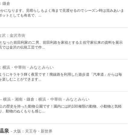
：鎌倉
やかになります。見晴らしもよく海まで見渡せるのでシーズン時は混みあいま
ットとしても有名で、...
 金沢：金沢市街
題となった前田利家の二男、前田利政を家祖とする土佐守家伝来の資料を展示
では金沢の伝統工芸で作...
倉：横浜・中華街・みなとみらい
ようにキラキラ輝く夜景です！廃線路を利用した遊歩道「汽車道」からは毎
楽しむことができます...
- 横浜・湘南・鎌倉：横浜・中華街・みなとみらい
上の歴史を持った動物公園です！園内には約100種類の動物、小動物と気軽
、動物のぬくもりも感じ...
温泉
- 大阪：天王寺・新世界