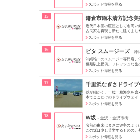
スポット情報を見る
15
鎌倉市鏑木清方記念美
近代日本画の巨匠として名高い
古民家を再現し新たに建てました
スポット情報を見る
16
ビタ スムージーズ
- 
沖縄唯一のスムージー専門店、
種類以上提供。フレッシュな生の
スポット情報を見る
17
千里浜なぎさドライブ
砂が細かく、一粒一粒海水を含
本でここだけのドライブウェイ（
スポット情報を見る
18
W坂
- 金沢：金沢市街
名前の由来はまさにW字のよう
この坂は少し苦労するものの、登
スポット情報を見る