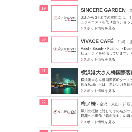
19
SINCERE GARDEN
-
B1Fから２Fまでの空間には
ュラルコスメを取り扱うショップ
スポット情報を見る
20
VIVACE CAFÉ
- 沖縄
Food・Beauty・Fashio
ビューティを発信しています。その3
スポット情報を見る
21
横浜港大さん橋国際客
横浜港大さん橋国際客船ターミ
麗な広場からは、赤レンガ倉庫か
スポット情報を見る
22
梅ノ橋
- 金沢：東山・卯辰
犀川の桜橋に対してその名がつ
鏡花の出世作『義血侠血』の舞台
スポット情報を見る