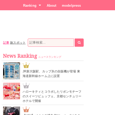
Ranking
About
modelpress
記事
旅スポット
News Ranking
ニュースランキング
1
JR新大阪駅、カップ氷の自販機が登場 東
海道新幹線ホーム上に設置
2
ハローキティとコラボしたリボンモチーフ
のスイーツビュッフェ、京都センチュリー
ホテルで開催
3