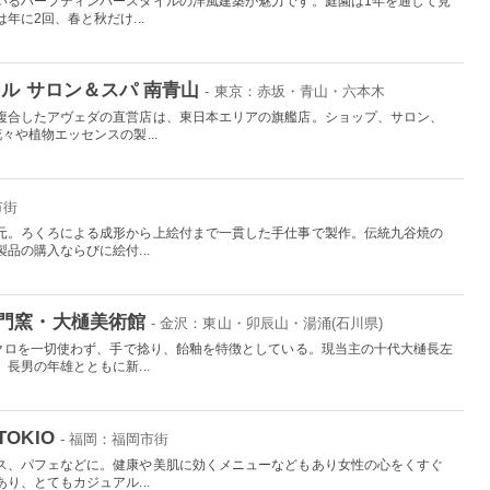
いるハーフティンバースタイルの洋風建築が魅力です。庭園は1年を通して見
年に2回、春と秋だけ...
ル サロン＆スパ 南青山
- 東京：赤坂・青山・六本木
複合したアヴェダの直営店は、東日本エリアの旗艦店。ショップ、サロン、
々や植物エッセンスの製...
市街
元。ろくろによる成形から上絵付まで一貫した手仕事で製作。伝統九谷焼の
品の購入ならびに絵付...
門窯・大樋美術館
- 金沢：東山・卯辰山・湯涌(石川県)
ロクロを一切使わず、手で捻り、飴釉を特徴としている。現当主の十代大樋長左
長男の年雄とともに新...
OKIO
- 福岡：福岡市街
ス、パフェなどに。健康や美肌に効くメニューなどもあり女性の心をくすぐ
り、とてもカジュアル...