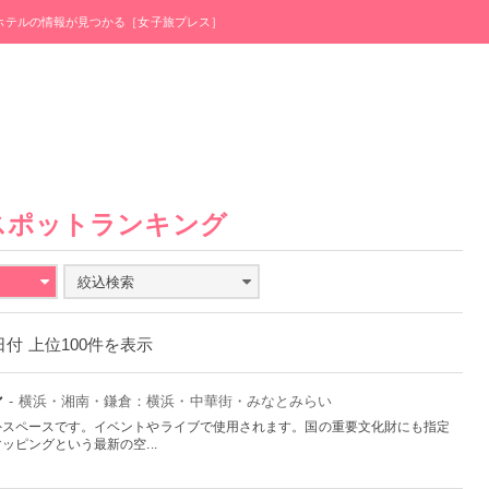
・ホテルの情報が見つかる［女子旅プレス］
スポットランキング
絞込検索
1日付 上位100件を表示
ン
- 横浜・湘南・鎌倉：横浜・中華街・みなとみらい
外スペースです。イベントやライブで使用されます。国の重要文化財にも指定
ピングという最新の空...