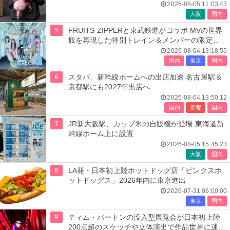
2026-08-05 11:03:43
大阪
国内
5
FRUITS ZIPPERと東武鉄道がコラボ MVの世界
観を再現した特別トレイン＆メンバーの限定ア
ナウンス
2026-08-04 13:18:55
国内
東京
国内
6
スタバ、新幹線ホームへの出店加速 名古屋駅＆
京都駅にも2027年出店へ
2026-08-04 13:50:12
国内
京都
国内
7
JR新大阪駅、カップ氷の自販機が登場 東海道新
幹線ホーム上に設置
2026-08-05 15:45:23
大阪
国内
8
LA発・日本初上陸ホットドッグ店「ピンクスホ
ットドッグス」2026年内に東京進出
2026-07-31 06:00:00
東京
国内
9
ティム・バートンの没入型展覧会が日本初上陸
200点超のスケッチや立体演出で作品世界に迷い