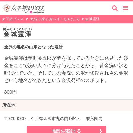
女子旅プレス
気分で探す(キレイになりたい)
金城霊澤
きんじょうれいたく
金城霊澤
金沢の地名の由来となった場所
金城霊澤は芋掘藤五郎が芋を掘っているときに発見した砂
金をここで洗い人々に分け与えたことから、昔金洗い沢と
呼ばれていた。そしてこの金洗いの沢が短縮され今の金沢
という地名ができたという金沢発祥のスポット。
300円
所在地
〒920-0937 石川県金沢市丸の内1番1号 兼六園内
地図を確認する