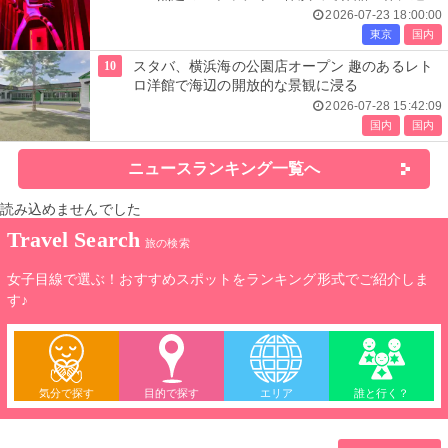
込む
2026-07-23 18:00:00
東京
国内
10
スタバ、横浜海の公園店オープン 趣のあるレト
ロ洋館で海辺の開放的な景観に浸る
2026-07-28 15:42:09
国内
国内
ニュースランキング一覧へ
読み込めませんでした
Travel Search
旅の検索
女子目線で選ぶ！おすすめスポットをランキング形式でご紹介しま
す♪
気分で探す
目的で探す
エリア
誰と行く？