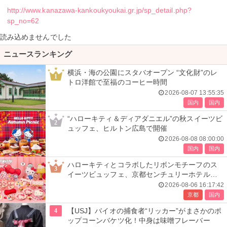
http://www.kanazawa-kankoukyoukai.gr.jp/sp_detail.php?
sp_no=62
読み込めませんでした
ニュースランキング
横浜・海の公園にスタバオープン “文化財”のレ
1
トロ洋館で至福のコーヒー時間
2026-08-07 13:55:35
国内
国内
“ハローキティ＆ディアダニエル”の秋スイーツビ
2
ュッフェ、ヒルトン広島で開催
2026-08-08 08:00:00
国内
国内
ハローキティとコラボしたリボンモチーフのス
3
イーツビュッフェ、京都センチュリーホテルで
開催
2026-08-06 16:17:42
京都
国内
4
【USJ】バイオの捕食者“リッカー”がまさかのポ
ップコーンバケツ化！中身は味噌フレーバー