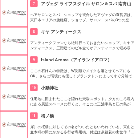
度 体験料：400円（材料費込）。ギャラリーもあり。
7
アヴェダ ライフスタイル サロン＆スパ 南青山
ヘアサロンとスパ、ショップを複合したアヴェダの直営店は、
東日本エリアの旗艦店。ショップ、サロン、スパの3つの空間
ではピュアな花々や植物エッセンスの製品とアロマが織りなす
豊かな時間の中、リラックスしてお過ごしいただけます。
8
キヤ アンティークス
アンティークファンなら絶対行っておきたいショップ、キヤア
ンティークス。三階建てのビル全てがアンティークで埋め尽く
されている夢のようなお店です。1階はアクセサリーや小物、
2〜3階にはアールデコやヴィクトリア調のソファや家具が並ん
9
Island Aroma（アイランドアロマ）
でいます。
ここの石けんの特徴は、W洗顔でメイクも落とせてヘアにも
OK、さらに環境にも優しくプランクトンによってすぐ分解でき
るということ。そして沖縄の良い素材を使って、環境、髪、美
容へやさしく働きかけます。高温多湿な気候で育った沖縄の素
10
小動神社
材はミネラルや植物が上質なので、沖縄のカルシウムや石灰を
含む硬水でも泡が耐えられるように作られています。
住宅地に囲まれたここは隠れた穴場スポット。夕方のころ境内
にある展望スペースに行くと、そこには三浦半島と江の島が見
渡せ、心癒されること間違いなし！時間を見はからって訪れて
みてはいかがでしょう。
11
梅ノ橋
犀川の桜橋に対してその名がついたともいわれている、東山と
並木町の間にかかる歩行者専用橋。付近は泉鏡花の出世作『義
血侠血』の舞台で、ヒロインである水芸役者「滝の白糸」の像