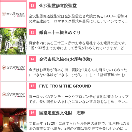
が建つ。夜には橋がライトアップされデートにぴったり。
12
金沢聖霊修道院聖堂
金沢聖霊修道院聖堂は金沢聖霊総合病院にある1931年(昭和6)
の木造建築で、ロマネスク様式を基調にしたデザインでつくら
れた聖堂。美しいアーチや金箔や黒塗りで塗られた柱はとても
金沢らしい。
13
鎌倉三十三観音めぐり
鎌倉市内にある三十三ヶ所のお寺を巡礼するお遍路の旅です。
1番〜33番までお寺によって番号が決められていますが、どこ
からまわっても大丈夫！参拝が終わったら納経所でご朱印をも
らいます。お寺ごとにご朱印が違うので、比べてみるのも面白
14
金沢市観光協会(お座敷体験)
いです。1泊2日でできるプチ巡礼、是非チャレンジしてくださ
い！
金沢はお座敷が有名な街。普段は1見さんお断りなのでめった
にできない体験ができる。ひがし・にし・主計町茶屋街のお茶
屋さんにて。お茶とお茶菓子で口を満たしながら心で加賀の伝
統を味わおう。
15
FIVE FROM THE GROUND
ヨーロッパのアンティークやブロガンテが多彩に並ぶショップ
です。長い間使い込まれたに違いない道具類をはじめ、ランプ
や器、雑貨、古書までもが所狭しと店内に置かれ、リメイク家
具なども目にすることができます。店主が現地で直接買いつけ
16
国指定重要文化財 志摩
たという品々には、その道の専門家でなくとも感じられる歴史
の風格が漂います。
文政三年（1820）に建てられたお茶屋の建物で、江戸時代のま
まの貴重な文化遺産。2階の客間は舞や遊芸を楽しむために押