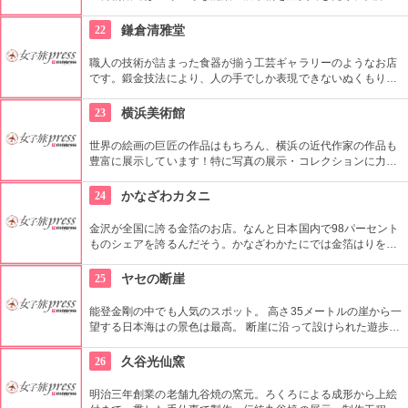
能楽の格好をして能楽を体験できる。プロの方の指導も魅力の
一つ。金沢希少伝統工芸の専門アンテナショップ「金沢・クラ
22
鎌倉清雅堂
フト広坂」が館内に併設されている。
職人の技術が詰まった食器が揃う工芸ギャラリーのようなお店
です。鍛金技法により、人の手でしか表現できないぬくもりを
金属でありながら感じることができます。一生使えるものとし
て、お祝いやお土産にも最適の一品です！使うほどに味わいが
23
横浜美術館
増す銅食器もお勧めです。
世界の絵画の巨匠の作品はもちろん、横浜の近代作家の作品も
豊富に展示しています！特に写真の展示・コレクションに力を
入れている美術館です。国内外の多彩な芸術をお楽しみくださ
い！
24
かなざわカタニ
金沢が全国に誇る金箔のお店。なんと日本国内で98パーセント
ものシェアを誇るんだそう。かなざわかたにでは金箔はりを体
験できます。金箔づくりを楽しんじゃおう。
25
ヤセの断崖
能登金剛の中でも人気のスポット。 高さ35メートルの崖から一
望する日本海はの景色は最高。 断崖に沿って設けられた遊歩道
は、「義経の舟隠し」につながっているのでこちらも散策して
みよう。
26
久谷光仙窯
明治三年創業の老舗九谷焼の窯元。ろくろによる成形から上絵