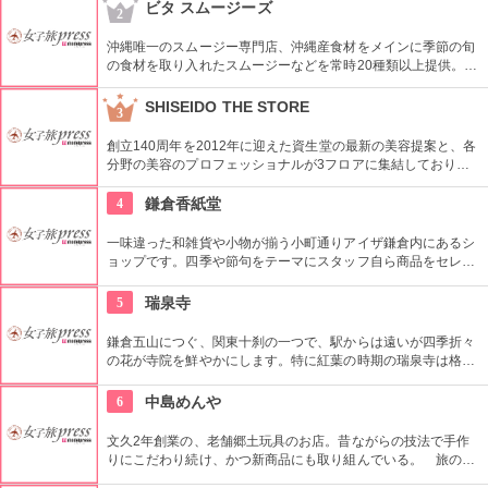
書籍をあつめたコーナーもあり。たまにはインテリに過ごして
ビタ スムージーズ
2
みては。
沖縄唯一のスムージー専門店、沖縄産食材をメインに季節の旬
の食材を取り入れたスムージーなどを常時20種類以上提供。フ
レッシュな生の果実の良さを活かせられるような商品づくりが
このお店の1番のこだわりポイントです。
SHISEIDO THE STORE
3
創立140周年を2012年に迎えた資生堂の最新の美容提案と、各
分野の美容のプロフェッショナルが3フロアに集結しており、
幅広く美に対応した空間である。随時フェアやメーキャップイ
ベントなどのイベントをしているのでチェックしよう。
4
鎌倉香紙堂
一味違った和雑貨や小物が揃う小町通りアイザ鎌倉内にあるシ
ョップです。四季や節句をテーマにスタッフ自ら商品をセレク
トしているこだわりのお店。店内に色鮮やかに並んだご祝儀袋
や手ぬぐいは、見ているだけで心がわくわくします！
5
瑞泉寺
鎌倉五山につぐ、関東十刹の一つで、駅からは遠いが四季折々
の花が寺院を鮮やかにします。特に紅葉の時期の瑞泉寺は格別
で、色づいた葉と境内の石段は幻想的な雰囲気で、一度は訪れ
たいところです。
6
中島めんや
文久2年創業の、老舗郷土玩具のお店。昔ながらの技法で手作
りにこだわり続け、かつ新商品にも取り組んでいる。 旅の思
い出に起き上がり絵付け体験はいかが。（所要時間：30分程