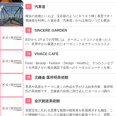
し入れや物入れ等は作られてません。昔はお金持ちしか入れな
かったお茶屋の優雅で格式高い雰囲気が味わえます
17
汽車道
横浜の名物といえば、宝石箱のようにキラキラ輝く夜景です！
廃線路を利用した遊歩道「汽車道」からは毎日いつでも横浜な
らではの景色を楽しむことができます。道沿いにはベンチもあ
るので、お気に入りのポイントでゆっくり過ごしてください！
18
SINCERE GARDEN
B1Fから２Fまでの空間には、オーガニックコスメを使ったス
パ、世界中から厳選されたオーガニック＆ナチュラルコスメを
取り扱うショップ、また旬の野菜などを提供するカフェがあ
り、心も体もリフレッシュできます。
19
VIVACE CAFÉ
Food・Beauty・Fashion・Design・Healthと、5つのコンセプ
トを同居させた複合施設で女性へのトータルビューティを発信
しています。その3階にある「VIVACE CAFE（ビバーチェカフ
ェ）」は、県産食材を使ったボリュームランチやヘルシーな創
20
北鎌倉 葉祥明美術館
作イタリアンが楽しめると地元の女性に人気です。テラス席も
あり、夜には照明を落としてムーディなラウンジ風バー・カフ
草原や高原をテーマに多くの作品を手がける絵本作家、葉祥明
ェとしてデートにうってつけな雰囲気に様変わりします。
氏の美術館です。北鎌倉の自然に溶け込んだヨーロッパ調の美
術館は、まるで絵本の世界のようです。パステルカラーの温か
い作品にとっても癒されます。作品のグッズが揃うミュージア
21
金沢能楽美術館
ムショップも必見です。
加賀宝生に伝わる貴重な能面や能装束を収蔵展示する施設。こ
の博物館ではいろいろな能楽の展示物を鑑賞できたり、実際に