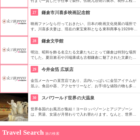
付まで一貫した手仕事で製作。伝統九谷焼の展示、制作工程の
案内があり、製品の購入ならびに絵付体験もできる。
27
鎌倉市川喜多映画記念館
映画ファンなら行っておきたい、日本の映画文化発展の場所で
す。川喜多夫妻は、現在の東宝東和となる東和商事を1928年に
設立し、映画配給会社の先駆者として映画文化を日本に定着さ
せました。記念館はご夫妻の旧居住地に2010年、新たに建設さ
28
鎌倉文学館
れました。貴重な映画関係の資料が展示されている他、著名人
によるトークイベントなどもお見逃しなく！
明治、昭和を飾る名立たる文豪たちにとって鎌倉は特別な場所
でした。夏目漱石や川端康成も古都鎌倉に魅了された文豪たち
の1人です。そんな文人たちの貴重な直筆原稿や愛用品が展示
されている鎌倉文学館。アールデコ様式の洋館は、国の登録有
29
今井金箔 広坂店
形文化財に指定されています。
金箔メーカーの直営店であり、店内いっぱいに金箔アイテムが
並ぶ。食品や器、アクセサリーなど、お手頃な値段の物も多い
のでお土産にもぴったり！要予約で箔貼体験もでき、自分で貼
った金箔のお土産を持って帰れる。
30
スパワールド世界の大温泉
世界各国のお風呂が集結！ヨーロッパゾーンとアジアゾーン
は、男湯、女湯が月替わりで入れ替わります。なんと、世界各
国の岩盤浴も集結！すべてのお風呂を楽しみたいですね！一日
中まわってもまわりきれないお風呂で癒しの時間を。
Travel Search
旅の検索