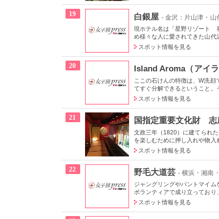
19
白銀屋
- 金沢：片山津・
現ホテル名は「星野リゾート 界
め様々な人に愛されてきた山代温
スポット情報を見る
20
Island Aroma（
ここの石けんの特徴は、W洗顔
てすぐ分解できるということ。そ
スポット情報を見る
21
国指定重要文化財 志
文政三年（1820）に建てられ
を楽しむために押し入れや物入れ
スポット情報を見る
22
野毛大道芸
- 横浜・湘
ジャングリングやパントマイム
ボランティアで成り立っており、
スポット情報を見る