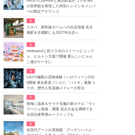
FRUITS ZIPPERと東武鉄道がコラボ MV
の世界観を再現した特別トレイン＆メンバ
ーの限定アナウンス
4
スタバ、新幹線ホームへの出店加速 名古
屋駅＆京都駅にも2027年出店へ
5
mofusandと初コラボのスイーツビュッフ
ェ、ヒルトン大阪で開催 愛らしいにゃん
こ達がケーキに
6
USJで極限の恐怖体験！ハロウィーン202
6開催 過去最多ゾンビに「バイオ」最新コ
ラボ、歴代人気楽曲メドレーが彩る
7
熱海に温泉＆サウナ完備の新ホテル「ヴィ
ラージュ熱海」開業 花火大会を満喫でき
る宿泊者専用ルーフトップも
8
近現代アートの美術館「グッゲンハイム・