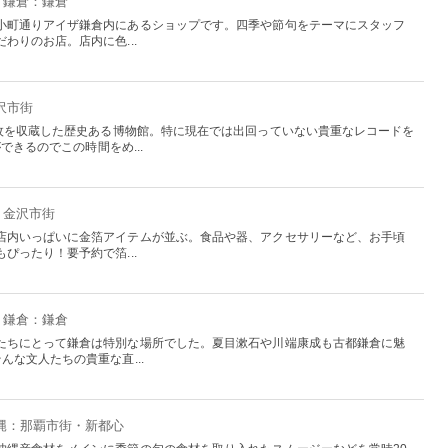
・鎌倉：鎌倉
小町通りアイザ鎌倉内にあるショップです。四季や節句をテーマにスタッフ
わりのお店。店内に色...
沢市街
万枚を収蔵した歴史ある博物館。特に現在では出回っていない貴重なレコードを
できるのでこの時間をめ...
：金沢市街
店内いっぱいに金箔アイテムが並ぶ。食品や器、アクセサリーなど、お手頃
ぴったり！要予約で箔...
・鎌倉：鎌倉
たちにとって鎌倉は特別な場所でした。夏目漱石や川端康成も古都鎌倉に魅
んな文人たちの貴重な直...
沖縄：那覇市街・新都心