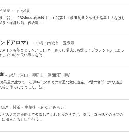
山代温泉・山中温泉
 加賀」。1624年の創業以来、加賀藩主・前田利常公や北大路魯山人をはじ
泉の老舗旅館。伝統建...
アイランドアロマ）
- 沖縄：南城市・玉泉洞
でメイクも落とせてヘアにもOK、さらに環境にも優しくプランクトンによっ
して沖縄の良い素材を使...
摩
- 金沢：東山・卯辰山・湯涌(石川県)
たお茶屋の建物で、江戸時代のままの貴重な文化遺産。2階の客間は舞や遊芸
等は作られてません。昔...
南・鎌倉：横浜・中華街・みなとみらい
などの大道芸を路上で披露してくれるお祭りです。横浜・野毛地区の仲間の
出演者たちも自分の芸...