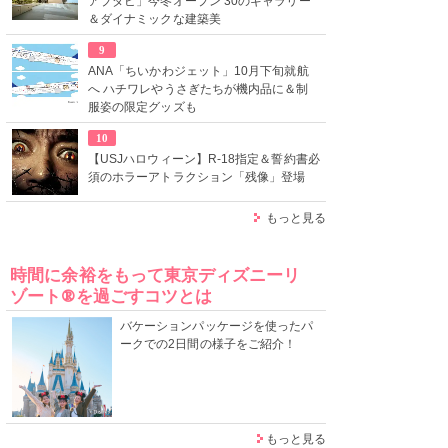
アブダビ」今冬オープン 30のギャラリー
＆ダイナミックな建築美
9
ANA「ちいかわジェット」10月下旬就航
へ ハチワレやうさぎたちが機内品に＆制
服姿の限定グッズも
10
【USJハロウィーン】R-18指定＆誓約書必
須のホラーアトラクション「残像」登場
もっと見る
時間に余裕をもって東京ディズニーリ
ゾート®を過ごすコツとは
バケーションパッケージを使ったパ
ークでの2日間の様子をご紹介！
もっと見る