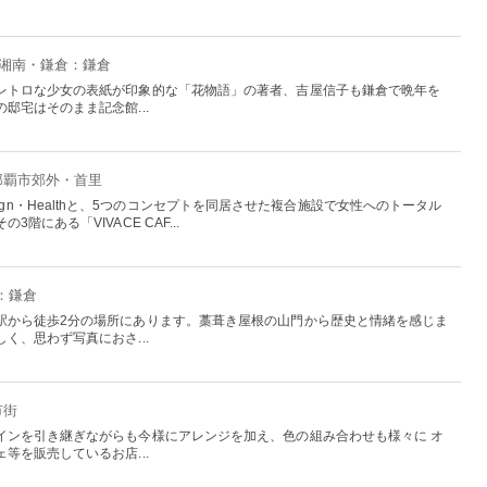
・湘南・鎌倉：鎌倉
レトロな少女の表紙が印象的な「花物語」の著者、吉屋信子も鎌倉で晩年を
邸宅はそのまま記念館...
：那覇市郊外・首里
n・Design・Healthと、5つのコンセプトを同居させた複合施設で女性へのトータル
階にある「VIVACE CAF...
：鎌倉
駅から徒歩2分の場所にあります。藁葺き屋根の山門から歴史と情緒を感じま
く、思わず写真におさ...
市街
インを引き継ぎながらも今様にアレンジを加え、色の組み合わせも様々に オ
等を販売しているお店...