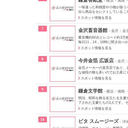
- 横浜・湘南
一味違った和雑貨や小物が揃う
自ら商品をセレクトしているこだ
スポット情報を見る
7
金沢畜音器館
- 金沢：金
蓄音機約60台とレコード約3
毎日11，14，16時に聞き比べが
スポット情報を見る
8
今井金箔 広坂店
- 金沢
金箔メーカーの直営店であり、
な値段の物も多いのでお土産にも
スポット情報を見る
9
鎌倉文学館
- 横浜・湘南
明治、昭和を飾る名立たる文豪
了された文豪たちの1人です。そ
スポット情報を見る
10
ビタ スムージーズ
- 