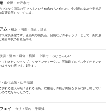
館
- 金沢：金沢市街
めではなく国民の宝であるという信念のもと作られ、中村氏の集めた美術品
賀蒔絵等）を中心に多...
アム
- 横浜・湘南・鎌倉：鎌倉
古民家美術館です。企画展や展覧会、個展などのギャラリーとして、期間展
鎌倉時代の骨董品や江...
- 横浜・湘南・鎌倉：横浜・中華街・みなとみらい
っておきたいショップ、キヤアンティークス。三階建てのビル全てがアンテ
ようなお店です。1階は...
山津・山代温泉・山中温泉
て訪れる旅人が魅了される名所。総檜造りの橋が風情をさらに醸し出してい
めて危なかったので、...
ウェイ
- 金沢：羽咋・千里浜