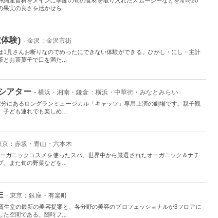
沖縄産食材をメインに季節の旬の食材を取り入れたスムージーなどを常時20
果実の良さを活かせら...
体験)
- 金沢：金沢市街
は1見さんお断りなのでめったにできない体験ができる。ひがし・にし・主計
とお茶菓子で口を満た...
シアター
- 横浜・湘南・鎌倉：横浜・中華街・みなとみらい
2分にあるロングランミュージカル「キャッツ」専用上演の劇場です。親子観
子ども連れでも楽しめ...
 東京：赤坂・青山・六本木
、オーガニックコスメを使ったスパ、世界中から厳選されたオーガニック＆ナチ
、また旬の野菜などを...
E
- 東京：銀座・有楽町
えた資生堂の最新の美容提案と、各分野の美容のプロフェッショナルが3フロアに
た空間である。随時フ...