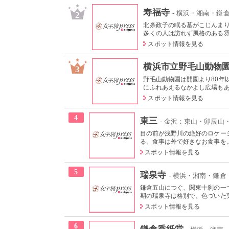
寿福寺
- 横浜・湘南・鎌
2
北条政子の眠る墓がこじんま
多くの人は訪れず風格のある雰囲
スポット情報を見る
横浜市立野毛山動物
3
野毛山動物園は開園より80年
にふれあえるなかよし広場もあり
スポット情報を見る
4
東三
- 金沢：東山・卯辰山・
目の前が浅野川の絶好のロケー
る。食事は外で好きなお食事を。
スポット情報を見る
5
瑞泉寺
- 横浜・湘南・鎌倉
鎌倉五山につぐ、関東十刹の一
期の瑞泉寺は格別で、色づいた葉
スポット情報を見る
6
鎌倉香紙堂