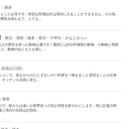
倉：鎌倉
りとしたお寺です。特別な時期以外は境内に入ることができません。その為、
気を味わえて、とても...
園
- 横浜・湘南・鎌倉：横浜・中華街・みなとみらい
以上の歴史を持った動物公園です！園内には約100種類の動物、小動物と気軽
、動物のぬくもりも感じ...
湯涌(石川県)
ションで、昔ながらのたたずまいの一軒家を一棟まるごと貸切ることが出来
キッチンも自由に使え...
：鎌倉
つで、駅からは遠いが四季折々の花が寺院を鮮やかにします。特に紅葉の時
と境内の石段は幻想的...