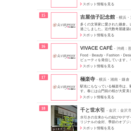
スポット情報を見る
15
吉屋信子記念館
- 横浜
多くの文筆家に愛された鎌倉。
過ごしました。近代数奇屋建築の
スポット情報を見る
16
VIVACE CAFÉ
- 沖縄
Food・Beauty・Fashio
ビューティを発信しています。その3
スポット情報を見る
17
極楽寺
- 横浜・湘南・鎌倉
駅名にもなっている極楽寺は、
す。春には山門前の桜が大変美し
スポット情報を見る
18
千と世水引
- 金沢：金沢
水引きの古来からの結びやデザ
リジナルの金封、季節のオブジェ
スポット情報を見る