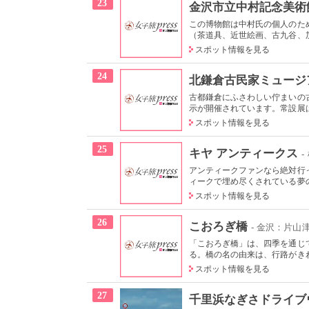
23
金沢市立中村記念美術
この博物館は中村氏の個人のた
（茶道具、近世絵画、古九谷、加
スポット情報を見る
24
北鎌倉古民家ミュージ
古都鎌倉にふさわしい佇まいの
示が開催されています。常設展は
スポット情報を見る
25
キヤ アンティークス
アンティークファンなら絶対行
ィークで埋め尽くされている夢の
スポット情報を見る
26
こおろぎ橋
- 金沢：片
「こおろぎ橋」は、四季を通じ
る。橋の名の由来は、行路がきわ
スポット情報を見る
27
千里浜なぎさドライブ