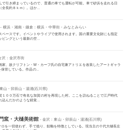
んで引き締まっているので、普通の車でも運転が可能。車で砂浜を走れる日
全長約８ｋｍ）。ほか...
- 横浜・湘南・鎌倉：横浜・中華街・みなとみらい
スペースです。イベントやライブで使用されます。国の重要文化財にも指定
ピングという最新の空...
 金沢：金沢市街
画家、故クリフトン・W・カーフ氏の自宅兼アトリエを改装したアートギャラ
保管している。作品の...
：東山・卯辰山・湯涌(石川県)
賀１００万石で有名な加賀の村を再現した村。ここを訪ねることで江戸時代
込んだかのような錯覚...
門窯・大樋美術館
- 金沢：東山・卯辰山・湯涌(石川県)
ロクロを一切使わず、手で捻り、飴釉を特徴としている。現当主の十代大樋長左