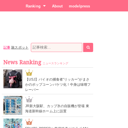
Ranking
About
modelpress
記事
旅スポット
News Ranking
ニュースランキング
1
【USJ】バイオの捕食者“リッカー”がまさ
かのポップコーンバケツ化！中身は味噌フ
レーバー
2
JR新大阪駅、カップ氷の自販機が登場 東
海道新幹線ホーム上に設置
3