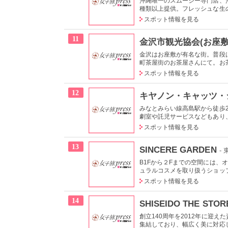
沖縄唯一のスムージー専門店、
種類以上提供。フレッシュな生の
スポット情報を見る
11
金沢市観光協会(お座敷
金沢はお座敷が有名な街。普段
町茶屋街のお茶屋さんにて。お茶
スポット情報を見る
12
キヤノン・キャッツ・
みなとみらい線高島駅から徒歩
劇室や託児サービスなどもあり、
スポット情報を見る
13
SINCERE GARDEN
-
B1Fから２Fまでの空間には
ュラルコスメを取り扱うショップ
スポット情報を見る
14
SHISEIDO THE STOR
創立140周年を2012年に迎
集結しており、幅広く美に対応し