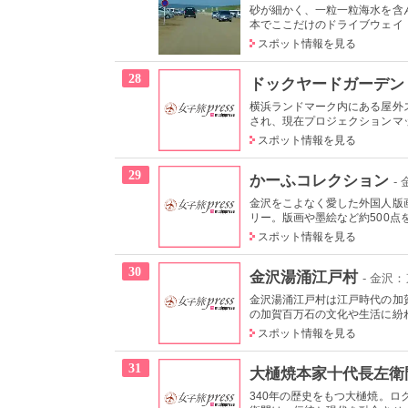
砂が細かく、一粒一粒海水を含
本でここだけのドライブウェイ（
スポット情報を見る
28
ドックヤードガーデン
横浜ランドマーク内にある屋外
され、現在プロジェクションマッ
スポット情報を見る
29
かーふコレクション
-
金沢をこよなく愛した外国人版
リー。版画や墨絵など約500点を
スポット情報を見る
30
金沢湯涌江戸村
- 金沢
金沢湯涌江戸村は江戸時代の加
の加賀百万石の文化や生活に紛れ
スポット情報を見る
31
大樋焼本家十代長左衛
340年の歴史をもつ大樋焼。