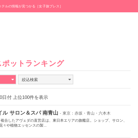
・ホテルの情報が見つかる［女子旅プレス］
スポットランキング
絞込検索
月10日付 上位100件を表示
イル サロン＆スパ 南青山
- 東京：赤坂・青山・六本木
を複合したアヴェダの直営店は、東日本エリアの旗艦店。ショップ、サロン、
々や植物エッセンスの製...