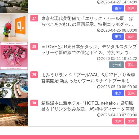
2026-04-27 14:34:09
東京
国内
27
東京都現代美術館で「エリック・カール展」は
らぺこあおむしの原画展示、特別コラボグッズ
も必見
2026-04-25 08:00:00
東京
国内
28
＝LOVEとJR東日本がタッグ、デジタルスタンプ
ラリーや新幹線での限定ボイス、特別アナウン
スも
2026-05-11 19:31:22
その他
国内
29
よみうりランド「プールWAI」6月27日より今季
営業開始 新あったかプール＆ナイトプールも開
催
2026-05-10 08:00:00
東京
国内
30
箱根湯本に新ホテル「HOTEL nehako」貸切風
呂＆ドリンク飲み放題、A5和牛ディナーを満喫
2026-04-13 07:00:00
国内
国内