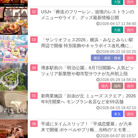
大阪
国内
12
USJ×「葬送のフリーレン」追憶のレストランの
メニューやライド、グッズ最新情報公開
2026-04-17 11:56:40
大阪
国内
13
「サンリオフェス2026」横浜・みなとみらい駅
周辺で開催 特別装飾やキャラボイス改札機に搭
載
2026-05-22 16:02:25
横浜・湘南・鎌倉
国内
14
博多駅前の「明治公園」8月7日開園へ 人気ピッ
ツェリア新業態や都市型サウナが九州初上陸
2026-05-29 14:56:24
国内
福岡
国内
15
新商業施設「自由が丘 ミューズ スクエア」2026
年9月開業へ モンブラン名店など全59店舗
2026-04-15 19:42:10
東京
国内
16
平成にタイムスリップ！「平成恋愛展」が六本
木で開催 ポケベルやプリ帳…当時の“エモ青
春”を追体験
2026-04-07 00:19:57