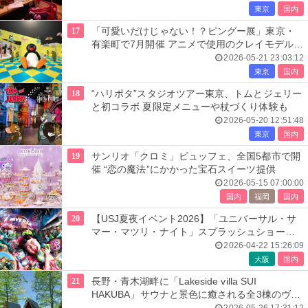
東京
国内
17
「可愛いだけじゃない！？ピングー展」東京・
有楽町で7月開催 アニメで使用のクレイモデルや
絵コンテ展示
2026-05-21 23:03:12
東京
国内
18
“ハリポタ”スタジオツアー東京、トムとジェリー
と初コラボ 夏限定メニューや杖づくり体験も
2026-05-20 12:51:48
東京
国内
19
サンリオ「クロミ」ビュッフェ、全国5都市で開
催 “恋の魔法”にかかった宝石スイーツ提供
2026-05-15 07:00:00
国内
福岡
国内
20
【USJ夏夜イベント2026】「ユニバーサル・サ
マー・マツリ・ナイト」スプラッシュショーや
食べ歩きで縁日気分
2026-04-22 15:26:09
大阪
国内
21
長野・青木湖畔に「Lakeside villa SUI
HAKUBA」サウナと景色に癒される全3棟のヴィ
ラ