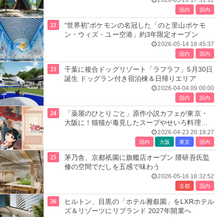
2026-05-26 17:31:12
国内
国内
22
“世界初”ポケモンの名冠した「のと里山ポケモ
ン・ウィズ・ユー空港」約3年限定オープン
2026-05-14 18:45:37
国内
国内
23
千葉に複合ドッグリゾート「ラフラフ」5月30日
誕生 ドッグラン付き宿泊棟＆日帰りエリア
2026-04-04 09:00:00
国内
国内
24
「薬屋のひとりごと」原作小説カフェが東京・
大阪に！猫猫が毒見したスープやせいろ料理な
ど
2026-04-23 20:18:27
国内
大阪
東京
国内
25
茅乃舎、京都祇園に旗艦店オープン 隈研吾氏監
修の空間でだしを五感で味わう
2026-05-16 18:32:52
京都
国内
26
ヒルトン、目黒の「ホテル雅叙園」をLXRホテル
ズ＆リゾーツにリブランド 2027年開業へ