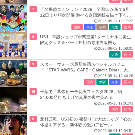
7
「名探偵コナンランド2026」全国15か所で6月
12日より順次開催 遊べる企画満載＆描き下ろし
グッズも
2026-05-27 12:17:22
国内
東京
福岡
大阪
国内
8
USJ、常設ショップが関空第1ターミナルに誕生
限定グッズ＆パーク外初の専用自販機も
2026-06-02 15:58:01
大阪
国内
9
スター・ウォーズ最新映画スペシャルカフェ
「『STAR WARS』CAFE : Galactic Diner」大
阪・東京で開催
2026-05-14 12:40:28
国内
大阪
東京
国内
10
千葉で「幕張ビーチ花火フェスタ2026」約
24,000発打ち上げで真夏の夜空染める
2026-05-25 19:01:43
国内
国内
11
北村匠海、USJ初の“夜祭り”で大はしゃぎ「心の
体温をアゲる」新体験の魅力アピール
2026-06-01 16:04:51