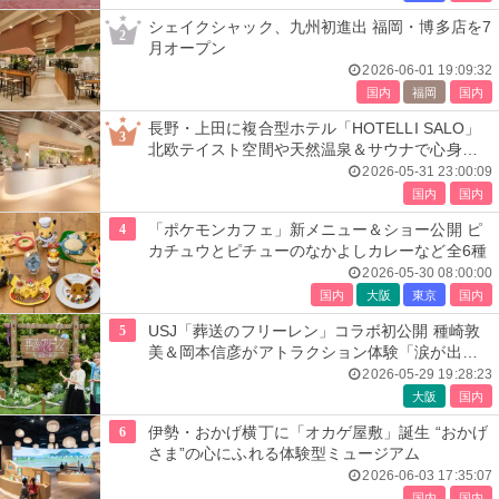
シェイクシャック、九州初進出 福岡・博多店を7
2
月オープン
2026-06-01 19:09:32
国内
福岡
国内
長野・上田に複合型ホテル「HOTELLI SALO」
3
北欧テイスト空間や天然温泉＆サウナで心身を
整える
2026-05-31 23:00:09
国内
国内
4
「ポケモンカフェ」新メニュー＆ショー公開 ピ
カチュウとピチューのなかよしカレーなど全6種
2026-05-30 08:00:00
国内
大阪
東京
国内
5
USJ「葬送のフリーレン」コラボ初公開 種崎敦
美＆岡本信彦がアトラクション体験「涙が出そ
うに」
2026-05-29 19:28:23
大阪
国内
6
伊勢・おかげ横丁に「オカゲ屋敷」誕生 “おかげ
さま”の心にふれる体験型ミュージアム
2026-06-03 17:35:07
国内
国内