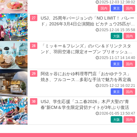
ムース
2025-12-03 12:38:02
国内
東京
国内
27
USJ、25周年バージョンの「NO LIMIT！ パレー
ド」2026年3月4日公演開始 ピカチュウ25匹が特
別参加
2025-12-16 15:35:58
大阪
国内
28
「ミッキー＆フレンズ」のパン＆ドリンクスタ
ンド、羽田空港に限定オープン ブリオッシュや
グッズ展開
2025-11-17 14:14:40
東京
国内
29
阿佐ヶ谷におかゆ料理専門店「おかゆテラス」
焼き、フルコース…多彩な手法で魅力を再定義
2025-12-12 16:02:21
東京
国内
30
USJ、学生応援「ユニ春2026」木戸大聖の“青
春”新CM＆学生限定貸切ナイトが3年ぶり復活
2026-01-05 13:50:47
大阪
国内