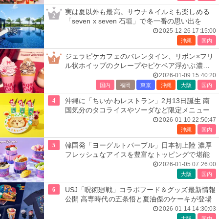
実は夏以外も最高。サウナ＆イルミも楽しめる
2
「seven x seven 石垣」で冬一番の思い出を
2025-12-26 17:15:00
沖縄
国内
ジェラピケカフェのバレンタイン、リボン×フリ
3
ル状ホイップのクレープやピケベア浮かぶ濃厚
ホットチョコ
2026-01-09 15:40:20
国内
福岡
東京
沖縄
大阪
国内
4
沖縄に「ちいかわレストラン」2月13日誕生 南
国気分のタコライスやソーダなど限定メニュー
2026-01-10 22:50:47
沖縄
国内
5
韓国発「ヨーグルトパープル」日本初上陸 濃厚
フレッシュなアイスを豊富なトッピングで堪能
2026-01-05 07:26:00
大阪
国内
6
USJ「呪術廻戦」コラボフード＆グッズ最新情報
公開 高専時代の五条悟と夏油傑のケーキが登場
2026-01-14 14:30:03
大阪
国内