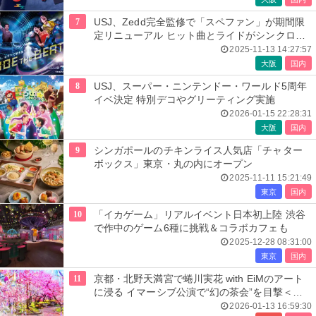
7
USJ、Zedd完全監修で「スペファン」が期間限
定リニューアル ヒット曲とライドがシンクロす
る新音楽体験
2025-11-13 14:27:57
大阪
国内
8
USJ、スーパー・ニンテンドー・ワールド5周年
イベ決定 特別デコやグリーティング実施
2026-01-15 22:28:31
大阪
国内
9
シンガポールのチキンライス人気店「チャター
ボックス」東京・丸の内にオープン
2025-11-11 15:21:49
東京
国内
10
「イカゲーム」リアルイベント日本初上陸 渋谷
で作中のゲーム6種に挑戦＆コラボカフェも
2025-12-28 08:31:00
東京
国内
11
京都・北野天満宮で蜷川実花 with EiMのアート
に浸る イマーシブ公演で“幻の茶会”を目撃＜
KYOTO NIPPON FESTIVAL＞
2026-01-13 16:59:30