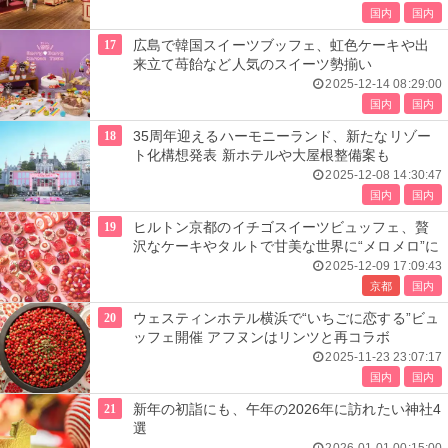
国内
国内
17
広島で韓国スイーツブッフェ、虹色ケーキや出
来立て苺飴など人気のスイーツ勢揃い
2025-12-14 08:29:00
国内
国内
18
35周年迎えるハーモニーランド、新たなリゾー
ト化構想発表 新ホテルや大屋根整備案も
2025-12-08 14:30:47
国内
国内
19
ヒルトン京都のイチゴスイーツビュッフェ、贅
沢なケーキやタルトで甘美な世界に“メロメロ”に
2025-12-09 17:09:43
京都
国内
20
ウェスティンホテル横浜で“いちごに恋する”ビュ
ッフェ開催 アフヌンはリンツと再コラボ
2025-11-23 23:07:17
国内
国内
21
新年の初詣にも、午年の2026年に訪れたい神社4
選