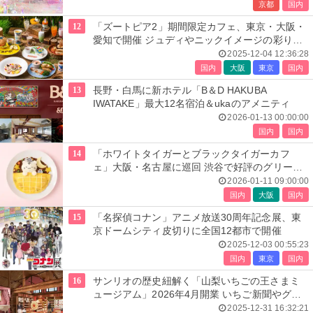
京都
国内
12
「ズートピア2」期間限定カフェ、東京・大阪・
愛知で開催 ジュディやニックイメージの彩り豊
かなメニュー
2025-12-04 12:36:28
国内
大阪
東京
国内
13
長野・白馬に新ホテル「B＆D HAKUBA
IWATAKE」最大12名宿泊＆ukaのアメニティ
2026-01-13 00:00:00
国内
国内
14
「ホワイトタイガーとブラックタイガーカフ
ェ」大阪・名古屋に巡回 渋谷で好評のグリーテ
ィングも開催
2026-01-11 09:00:00
国内
大阪
国内
15
「名探偵コナン」アニメ放送30周年記念展、東
京ドームシティ皮切りに全国12都市で開催
2025-12-03 00:55:23
国内
東京
国内
16
サンリオの歴史紐解く「山梨いちごの王さまミ
ュージアム」2026年4月開業 いちご新聞やグッ
ズ展示
2025-12-31 16:32:21