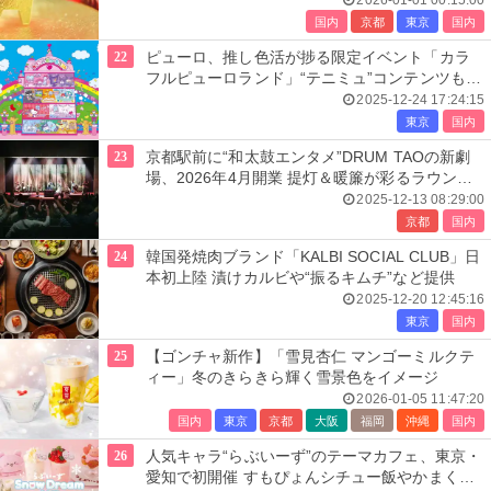
2026-01-01 00:15:00
国内
京都
東京
国内
22
ピューロ、推し色活が捗る限定イベント「カラ
フルピューロランド」“テニミュ”コンテンツも登
場
2025-12-24 17:24:15
東京
国内
23
京都駅前に“和太鼓エンタメ”DRUM TAOの新劇
場、2026年4月開業 提灯＆暖簾が彩るラウンジ
やルーフトップも
2025-12-13 08:29:00
京都
国内
24
韓国発焼肉ブランド「KALBI SOCIAL CLUB」日
本初上陸 漬けカルビや“振るキムチ”など提供
2025-12-20 12:45:16
東京
国内
25
【ゴンチャ新作】「雪見杏仁 マンゴーミルクテ
ィー」冬のきらきら輝く雪景色をイメージ
2026-01-05 11:47:20
国内
東京
京都
大阪
福岡
沖縄
国内
26
人気キャラ“らぶいーず”のテーマカフェ、東京・
愛知で初開催 すもぴょんシチュー飯やかまくら