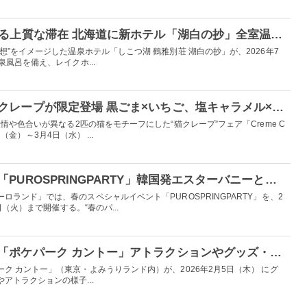
支笏湖の“白”に包まれる上質な滞在 北海道に新ホテル「湖白の抄」全室温泉風呂付きの24室
想”をイメージした温泉ホテル「しこつ湖 鶴雅別荘 湖白の抄」が、2026年7
風呂を備え、レイクホ...
ジェラピケカフェに猫クレープが限定登場 黒ごま×いちご、塩キャラメル×オレンジの2種
情や色合いが異なる2匹の猫をモチーフにした“猫クレープ”フェア「Creme C
3日（金）～3月4日（水） ...
ピューロ、春イベント「PUROSPRINGPARTY」韓国発エスターバニーと初コラボ パレードは演出に注目
ランド」では、春のスペシャルイベント「PUROSPRINGPARTY」を、2
日（火）まで開催する。“春のパ...
ポケモン初の常設施設「ポケパーク カントー」アトラクションやグッズ・フード等お披露目 アシレーヌの噴水やパレードも
ク カントー」（東京・よみうりランド内）が、2026年2月5日（木） にグ
アトラクションの様子...