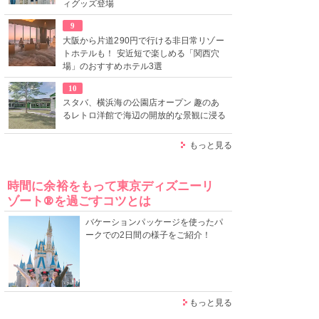
ィグッズ登場
9
大阪から片道290円で行ける非日常リゾー
トホテルも！ 安近短で楽しめる「関西穴
場」のおすすめホテル3選
10
スタバ、横浜海の公園店オープン 趣のあ
るレトロ洋館で海辺の開放的な景観に浸る
もっと見る
時間に余裕をもって東京ディズニーリ
ゾート®を過ごすコツとは
バケーションパッケージを使ったパ
ークでの2日間の様子をご紹介！
もっと見る