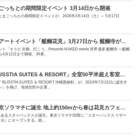
ごっちとの期間限定イベント 3月14日から開催
まごっちとの期間限定イベントが、2026年3月14日（土）～ 5月17日
京都の世界遺産で夜桜アートイベント「醍醐花見」3月27日から 醍醐寺が光の桜絵巻に
うだ 京都、行こう。Presents NAKED meets 世界遺産 醍醐寺 —醍醐
4月12日まで開催。JR東...
沖縄に新リゾート「BLISSTIA SUITES & RESORT」全室50平米超え客室＆インフィニティプール完備
SSTIA SUITES ＆ RESORT 沖縄恩納村」が、2026年7月15日に誕生す
」を掲げ、地域住民や企業...
日本一高いスタバ、東京ソラマチに誕生 地上約150mから春は花見カフェタイムも可能
にあるスターバックスが誕生。東京ソラマチ30階に「スターバックス リザー
（火）にオープンする。絶...