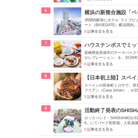
6
JR関内駅前にホテル･ライブビ
ート（BASEGATE）横浜関内」
記事全文を見る
7
長崎県佐世保市のテーマパーク
セレブレーション」を、2026年2
記事全文を見る
8
スペインの田舎町トロサで、世
フリアン（Casa Julian）」が
記事全文を見る
9
ロックバンド・SHISHAMOが
6」にてパーク初登場。人気楽曲
記事全文を見る