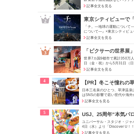
記事全文を見る
2
「チ。―地球の運動について―
について―』×東京シティビュー
記事全文を見る
3
世界7カ国9都市で累計350万
日（金・祝）から5月31日（日）
記事全文を見る
4
日本三名泉のひとつ、草津温泉
はSNSの影響で若い世代や海外か
記事全文を見る
5
ユニバーサル・スタジオ・ジャパ
4日（水）より「Discover U
記事全文を見る