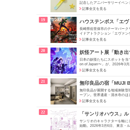
記念したアニバーサリーイベントを、
記事全文を見る
19
長崎県佐世保市のテーマパーク
イドアトラクション「エヴァンゲリ
記事全文を見る
20
日本の妖怪たちにスポットを当てた
on of Japan〜」が、2026年3
記事全文を見る
21
無印良品が展開する地域体験型宿泊施設
ープン。世界遺産・清水寺のほど近
記事全文を見る
22
サンリオのキャラクターを軸にした
始動。2026年3月6日、東京・ル