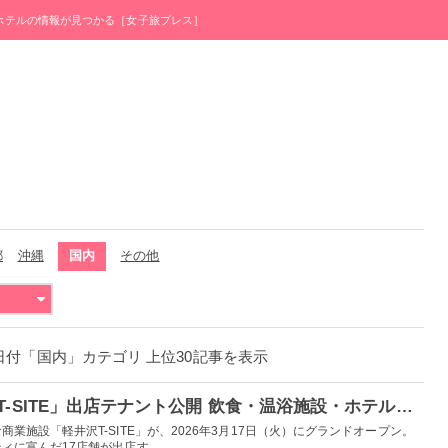
・ホテルの情報が見つかる［女子旅プレス］
都
沖縄
国内
その他
月28日付「国内」カテゴリ 上位30記事を表示
3月17日開業「軽井沢T-SITE」出店テナント公開 飲食・温浴施設・ホテル含む17店舗
業施設「軽井沢T-SITE」が、2026年3月17日（火）にグランドオープン。
に富んだ17店舗が出店す...