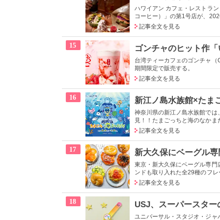
ハワイアン カフェ・レストラン
コーヒー）」の第1号店が、2026
記事全文を見る
15
台湾ティーカフェのゴンチャ（Go
期間限定で販売する。
記事全文を見る
16
神奈川県の新江ノ島水族館では
見！！たまごっちと海のなかまたち！
記事全文を見る
17
東京・新大久保にベーグル専門店「
ンドも取り入れた全29種のフ
記事全文を見る
18
ユニバーサル・スタジオ・ジャ