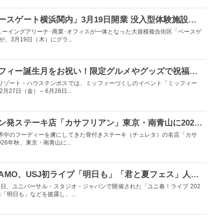
横浜の新複合施設「ベースゲート横浜関内」3月19日開業 没入型体験施設ワンダリアや横丁風バル街も
ューイングアリーナ･商業･オフィスが一体となった大規模複合街区「ベースゲ
が、3月19日（木）にグラ...
ハウステンボスでミッフィー誕生月をお祝い！限定グルメやグッズで祝福ムードに包まれる1ヶ月
リゾート・ハウステンボスでは、ミッフィーづくしのイベント「ミッフィー
月27日（金）～6月28日...
【日本初上陸】スペイン発ステーキ店「カサフリアン」東京・南青山に2026年秋誕生
界中のフーディーを虜にしてきた骨付きステーキ（チュレタ）の名店「カサ
2026年秋、東京・南青山に...
活動終了発表のSHISHAMO、USJ初ライブ「明日も」「君と夏フェス」人気ナンバー披露 絶叫ライドも満喫
31日、ユニバーサル・スタジオ・ジャパンで開催された「ユニ春！ライブ 202
「明日も」などを披露し、...