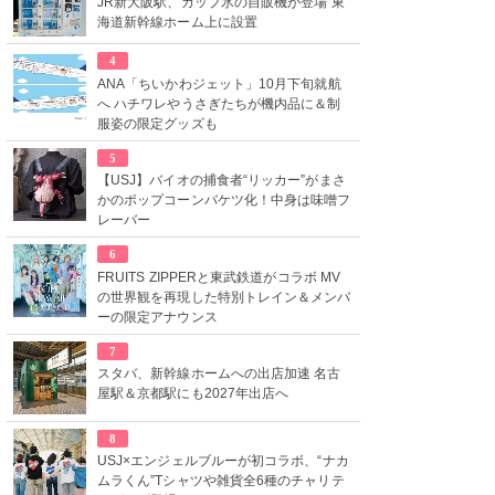
JR新大阪駅、カップ氷の自販機が登場 東
海道新幹線ホーム上に設置
4
ANA「ちいかわジェット」10月下旬就航
へ ハチワレやうさぎたちが機内品に＆制
服姿の限定グッズも
5
【USJ】バイオの捕食者“リッカー”がまさ
かのポップコーンバケツ化！中身は味噌フ
レーバー
6
FRUITS ZIPPERと東武鉄道がコラボ MV
の世界観を再現した特別トレイン＆メンバ
ーの限定アナウンス
7
スタバ、新幹線ホームへの出店加速 名古
屋駅＆京都駅にも2027年出店へ
8
USJ×エンジェルブルーが初コラボ、“ナカ
ムラくん”Tシャツや雑貨全6種のチャリテ