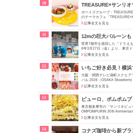
10
ボーイズグループ・TREASU
のテーマカフェ「TREASURE×HAP
記事全文を見る
11
世界7都市を巡回した『ドラえもん
6年3月27日（金）より、東京ド
記事全文を見る
12
いちご好き必見！横浜
大阪・関⻄テレビ扇町スクエア
バル 2026（OSAKA Strawberry 
記事全文を見る
13
東京都多摩市の「サンリオピュ
OMPOMPURIN 30th Anniver
記事全文を見る
14