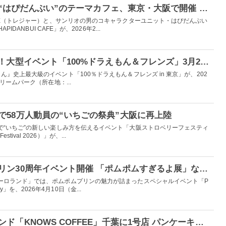
TREASURE×サンリオ“はぴだんぶい”のテーマカフェ、東京・大阪で開催 TEUMEをおもてなし
RE（トレジャー）と、サンリオの男のコキャラクターユニット・はぴだんぶい
IDANBUI CAFE」が、2026年2...
12mの巨大バルーンも！大型イベント「100%ドラえもん＆フレンズ」3月27日より東京開幕
』史上最大級のイベント「100％ドラえもん＆フレンズ in 東京」が、202
リームパーク（所在地：...
で58万人動員の“いちごの祭典”大阪に再上陸
で“いちご”の新しい楽しみ⽅を伝えるイベント「⼤阪ストロベリーフェスティ
Festival 2026）」が、...
ピューロ、ポムポムプリン30周年イベント開催 「ポムポムすぎるよ展」など見どころ紹介
ーロランド」では、ポムポムプリンの魅力が詰まったスペシャルイベント「P
sary」を、2026年4月10日（金...
コナズ珈琲から新ブランド「KNOWS COFFEE」千葉に1号店 パンケーキバー＆製法選ぶコーヒー体験