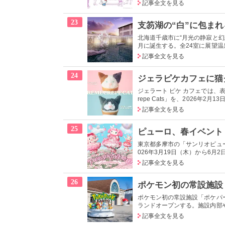
記事全文を見る
23
北海道千歳市に“月光の静寂と幻
月に誕生する。全24室に展望温泉
記事全文を見る
24
ジェラート ピケ カフェでは、表
repe Cats」を、2026年2月1
記事全文を見る
25
東京都多摩市の「サンリオピューロ
026年3月19日（木）から6月2
記事全文を見る
26
ポケモン初の常設施設「ポケパー
ランドオープンする。施設内部や
記事全文を見る