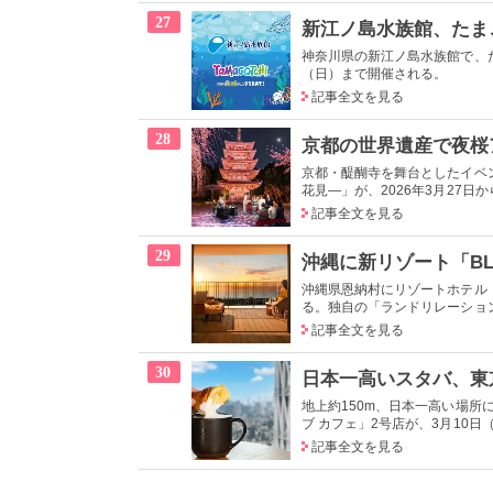
27
新江ノ島水族館、たま
神奈川県の新江ノ島水族館で、た
（日）まで開催される。
記事全文を見る
28
京都・醍醐寺を舞台としたイベント「そ
花見―」が、2026年3月27日から
記事全文を見る
29
沖縄県恩納村にリゾートホテル「BLI
る。独自の「ランドリレーション
記事全文を見る
30
地上約150m、日本一高い場所
ブ カフェ」2号店が、3月10日
記事全文を見る