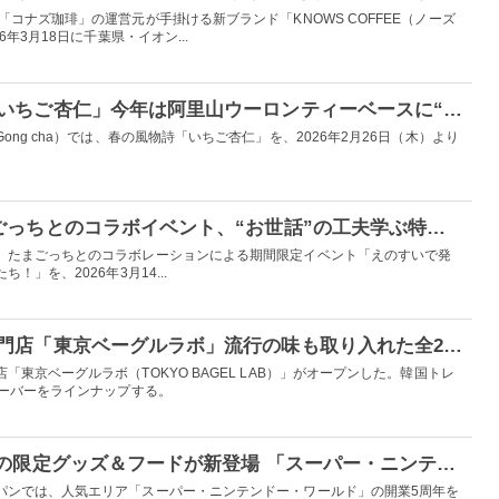
「コナズ珈琲」の運営元が手掛ける新ブランド「KNOWS COFFEE（ノーズ
年3月18日に千葉県・イオン...
ゴンチャのヒット作「いちご杏仁」今年は阿里山ウーロンティーベースに“原点回帰”
ng cha）では、春の風物詩「いちご杏仁」を、2026年2月26日（木）より
新江ノ島水族館×たまごっちとのコラボイベント、“お世話”の工夫学ぶ特別展示にコラボドリンクやグッズも
、たまごっちとのコラボレーションによる期間限定イベント「えのすいで発
」を、2026年3月14...
新大久保にベーグル専門店「東京ベーグルラボ」流行の味も取り入れた全29種
東京ベーグルラボ（TOKYO BAGEL LAB）」がオープンした。韓国トレ
レーバーをラインナップする。
USJ、スーパースターの限定グッズ＆フードが新登場 「スーパー・ニンテンドー・ワールド」5周年記念企画
パンでは、人気エリア「スーパー・ニンテンドー・ワールド」の開業5周年を