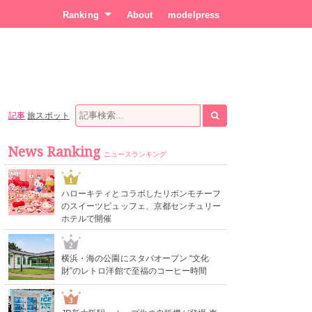
Ranking
About
modelpress
記事
旅スポット
News Ranking
ニュースランキング
1
ハローキティとコラボしたリボンモチーフ
のスイーツビュッフェ、京都センチュリー
ホテルで開催
2
横浜・海の公園にスタバオープン “文化
財”のレトロ洋館で至福のコーヒー時間
3