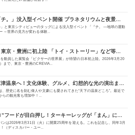
東京シティビューで「チ。」没入型イベント開催 プラネタリウムと夜景が彩る作品世界
」と東京シティビューのタッグによる没入型イベント「『チ。 ―地球の運動
 ～世界の見方が変わる体験...
「ピクサーの世界展」東京・豊洲に初上陸 「トイ・ストーリー」など等身大キャラ24体以上が集結
人を動員した展覧会「ピクサーの世界展」が待望の日本初上陸。2026年3月20
まで、東京・豊洲のCREVIA...
【PR】冬こそ憧れの草津温泉へ！文化体験、グルメ、幻想的な光の演出までおすすめスポット7選
は、歴史に名を刻む偉人や文豪にも愛されてきた“天下の温泉どころ”。最近で
らの観光客も増加中！...
USJ、25周年“本気パロ”フードが目白押し！ターキーレッグが「まん」に、アイスが「チュリトス」に
ンは2026年3月31日（火）に開業25周年を迎える。これを記念し、同年3月
！！！（ディスカバー・ユー...