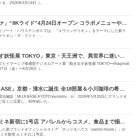
2026年3月18日（...
ハウステンボス「エヴァ」“8Kライド”4月24日オープン コラボメニューや限定グッズも充実
リゾート・ハウステンボスでは、『エヴァンゲリオン』をテーマにした新ラ
オン・ザ・ライド - ...
妖怪アート展「動き出す妖怪展 TOKYO」東京・天王洲で、異世界に迷い込む没入体験
イマーシブ体感型デジタルアート展「動き出す妖怪展 TOKYO〜Imaginati
月27日（金）〜6月28日（...
無印良品の宿「MUJI BASE」京都・清水に誕生 全18部屋＆小川珈琲の希望者限定朝食も
「MUJI BASE KYOTO kiyomizu」が、2026年5月20日にグランドオ
くに位置し、40年続いた...
「サンリオハウス」ルミネ新宿に1号店 アパレルからコスメ、食品まで揃う新ブランドストア
新ブランドオフィシャルストア「サンリオハウス（sanrio house）」が
ミネ新宿 ルミネ2に1号店...