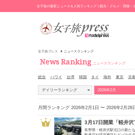
女子旅の最新ニュース＆人気ランキング | 観光・グルメ・買物
女子旅プレス
ニュースランキング
News Ranking
ニュースランキング
総合
ハワイ
台湾
韓国
タイ
海外
東京
京
デイリーランキング
2026年2月
月間ランキング 2026年2月1日 〜 2026年2
1
長野県・軽井沢駅北口の新たな商
飲食店や温浴施設などバラテティ