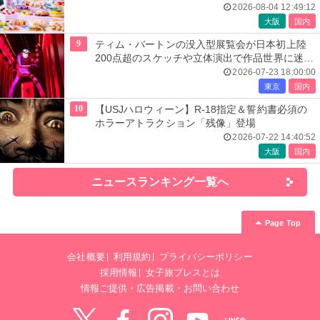
に
2026-08-04 12:49:12
大阪
国内
9
ティム・バートンの没入型展覧会が日本初上陸
200点超のスケッチや立体演出で作品世界に迷い
込む
2026-07-23 18:00:00
東京
国内
10
【USJハロウィーン】R-18指定＆誓約書必須の
ホラーアトラクション「残像」登場
2026-07-22 14:40:52
大阪
国内
ニュースランキング一覧へ
Page Top
会社概要
利用規約
プライバシーポリシー
採用情報
女子旅プレスとは
情報ご提供・広告掲載・お問い合わせ