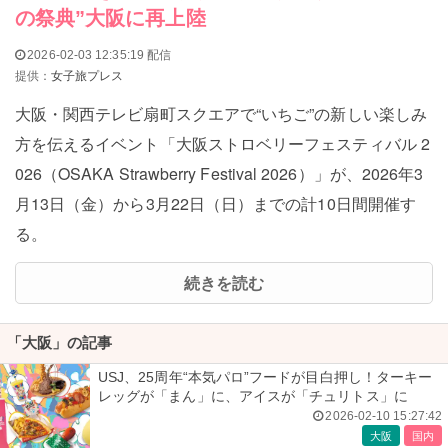
の祭典”大阪に再上陸
2026-02-03 12:35:19 配信
提供：
女子旅プレス
大阪・関⻄テレビ扇町スクエアで“いちご”の新しい楽しみ
⽅を伝えるイベント「⼤阪ストロベリーフェスティバル 2
026（OSAKA Strawberry Festival 2026）」が、2026年3
⽉13⽇（⾦）から3⽉22⽇（⽇）までの計10日間開催す
る。
続きを読む
「大阪」の記事
USJ、25周年“本気パロ”フードが目白押し！ターキー
レッグが「まん」に、アイスが「チュリトス」に
2026-02-10 15:27:42
大阪
国内