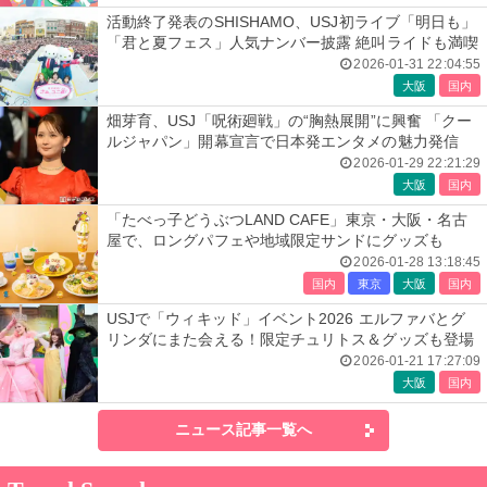
活動終了発表のSHISHAMO、USJ初ライブ「明日も」
「君と夏フェス」人気ナンバー披露 絶叫ライドも満喫
2026-01-31 22:04:55
大阪
国内
畑芽育、USJ「呪術廻戦」の“胸熱展開”に興奮 「クー
ルジャパン」開幕宣言で日本発エンタメの魅力発信
2026-01-29 22:21:29
大阪
国内
「たべっ子どうぶつLAND CAFE」東京・大阪・名古
屋で、ロングパフェや地域限定サンドにグッズも
2026-01-28 13:18:45
国内
東京
大阪
国内
USJで「ウィキッド」イベント2026 エルファバとグ
リンダにまた会える！限定チュリトス＆グッズも登場
2026-01-21 17:27:09
大阪
国内
ニュース記事一覧へ