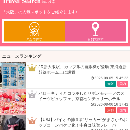
Travel Search
旅の検索
「大阪」の人気スポットをご紹介します♪
気分で探す
目的で探す
ニュースランキング
JR新大阪駅、カップ氷の自販機が登場 東海道新
1
幹線ホーム上に設置
2026-08-05 15:45:23
大阪
国内
ハローキティとコラボしたリボンモチーフのス
2
イーツビュッフェ、京都センチュリーホテルで
開催
2026-08-06 16:17:42
京都
国内
【USJ】バイオの捕食者“リッカー”がまさかのポ
3
ップコーンバケツ化！中身は味噌フレーバー