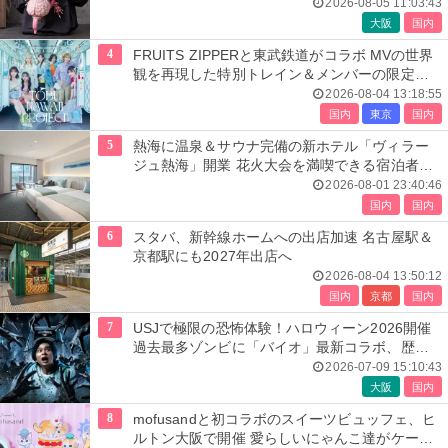
2026-08-05 11:03:43
大阪
国内
4
FRUITS ZIPPERと東武鉄道がコラボ MVの世界
観を再現した特別トレイン＆メンバーの限定ア
ナウンス
2026-08-04 13:18:55
国内
東京
国内
5
熱海に温泉＆サウナ完備の新ホテル「ヴィラー
ジュ熱海」開業 花火大会を満喫できる宿泊者専
用ルーフトップも
2026-08-01 23:40:46
国内
国内
6
スタバ、新幹線ホームへの出店加速 名古屋駅＆
京都駅にも2027年出店へ
2026-08-04 13:50:12
国内
京都
国内
7
USJで極限の恐怖体験！ハロウィーン2026開催
過去最多ゾンビに「バイオ」最新コラボ、歴代
人気楽曲メドレーが彩る
2026-07-09 15:10:43
大阪
国内
8
mofusandと初コラボのスイーツビュッフェ、ヒ
ルトン大阪で開催 愛らしいにゃんこ達がケーキ