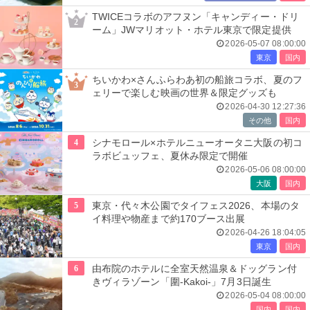
TWICEコラボのアフヌン「キャンディー・ドリ
2
ーム」JWマリオット・ホテル東京で限定提供
2026-05-07 08:00:00
東京
国内
ちいかわ×さんふらわあ初の船旅コラボ、夏のフ
3
ェリーで楽しむ映画の世界＆限定グッズも
2026-04-30 12:27:36
その他
国内
4
シナモロール×ホテルニューオータニ大阪の初コ
ラボビュッフェ、夏休み限定で開催
2026-05-06 08:00:00
大阪
国内
5
東京・代々木公園でタイフェス2026、本場のタ
イ料理や物産まで約170ブース出展
2026-04-26 18:04:05
東京
国内
6
由布院のホテルに全室天然温泉＆ドッグラン付
きヴィラゾーン「圍-Kakoi-」7月3日誕生
2026-05-04 08:00:00
国内
国内