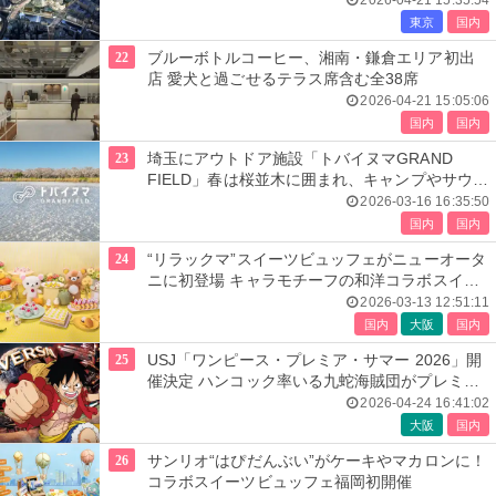
2026-04-21 15:35:54
東京
国内
22
ブルーボトルコーヒー、湘南・鎌倉エリア初出
店 愛犬と過ごせるテラス席含む全38席
2026-04-21 15:05:06
国内
国内
23
埼玉にアウトドア施設「トバイヌマGRAND
FIELD」春は桜並木に囲まれ、キャンプやサウナ
付グランピング
2026-03-16 16:35:50
国内
国内
24
“リラックマ”スイーツビュッフェがニューオータ
ニに初登場 キャラモチーフの和洋コラボスイー
ツ
2026-03-13 12:51:11
国内
大阪
国内
25
USJ「ワンピース・プレミア・サマー 2026」開
催決定 ハンコック率いる九蛇海賊団がプレミア
ショーに登場
2026-04-24 16:41:02
大阪
国内
26
サンリオ“はぴだんぶい”がケーキやマカロンに！
コラボスイーツビュッフェ福岡初開催