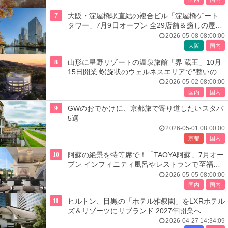
7
大阪・淀屋橋駅直結の複合ビル「淀屋橋ゲート
タワー」7月9日オープン 全29店舗＆癒しの屋上
庭園も
2026-05-08 08:00:00
大阪
国内
8
山形に星野リゾートの温泉旅館「界 蔵王」10月
15日開業 螺旋状のウェルネスエリアで“整いの頂
点”へ
2026-05-02 08:00:00
国内
国内
9
GWのおでかけに、京都旅で寄り道したいスタバ
5選
2026-05-01 08:00:00
京都
国内
10
阿蘇の絶景を特等席で！「TAOYA阿蘇」7月オー
プン インフィニティ風呂やレストランで至福の
時間
2026-05-05 08:00:00
国内
国内
11
ヒルトン、目黒の「ホテル雅叙園」をLXRホテル
ズ＆リゾーツにリブランド 2027年開業へ
2026-04-27 14:34:09