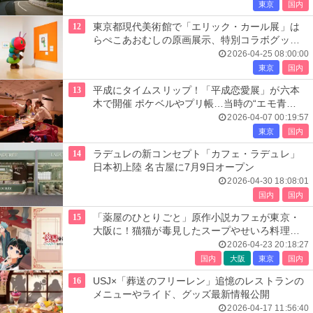
東京
国内
12
東京都現代美術館で「エリック・カール展」は
らぺこあおむしの原画展示、特別コラボグッズ
も必見
2026-04-25 08:00:00
東京
国内
13
平成にタイムスリップ！「平成恋愛展」が六本
木で開催 ポケベルやプリ帳…当時の“エモ青
春”を追体験
2026-04-07 00:19:57
東京
国内
14
ラデュレの新コンセプト「カフェ・ラデュレ」
日本初上陸 名古屋に7月9日オープン
2026-04-30 18:08:01
国内
国内
15
「薬屋のひとりごと」原作小説カフェが東京・
大阪に！猫猫が毒見したスープやせいろ料理な
ど
2026-04-23 20:18:27
国内
大阪
東京
国内
16
USJ×「葬送のフリーレン」追憶のレストランの
メニューやライド、グッズ最新情報公開
2026-04-17 11:56:40