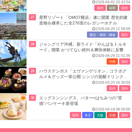
2026-04-02 23:43:54
国内
福岡
国内
27
星野リゾート「OMO7横浜」遂に開業 歴史的建
造物を継承した全276室のレガシーホテル
2026-04-20 12:59:59
横浜・湘南・鎌倉
国内
28
ジャングリア沖縄、新ライド「やんばるトルネ
ード」開業 かつてない絶叫＆爽快体験に反響
2026-04-29 21:51:36
沖縄
国内
29
ハウステンボス「エヴァンゲリオン」コラボグ
ルメ＆グッズ一挙公開 シンジの覚醒ドリンクに
初号機ソフト
2026-03-25 16:30:00
国内
国内
30
エッグスンシングス、バター×はちみつの“背
徳”パンケーキ新登場
2026-04-19 08:00:00
国内
東京
大阪
京都
国内