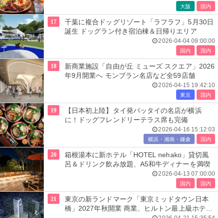
大阪
国内
17
千葉に複合ドッグリゾート「ラフラフ」5月30日
誕生 ドッグラン付き宿泊棟＆日帰りエリア
2026-04-04 09:00:00
国内
国内
18
新商業施設「自由が丘 ミューズ スクエア」2026
年9月開業へ モンブラン名店など全59店舗
2026-04-15 19:42:10
東京
国内
19
【日本初上陸】タイ発パッタイの名店が横浜
に！ドッグフレンドリーテラス席も完備
2026-04-16 15:12:03
横浜・湘南・鎌倉
国内
20
箱根湯本に新ホテル「HOTEL nehako」貸切風
呂＆ドリンク飲み放題、A5和牛ディナーを満喫
2026-04-13 07:00:00
国内
国内
21
東京の新ランドマーク「東京ミッドタウン日本
橋」2027年秋開業 商業、ヒルトン最上級ホテル
も進出