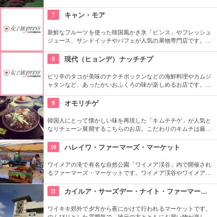
た迷路やパイナップル・エキスプレスなど、大人も子供も楽し
めるアトラクションがあります。カワイイお土産もいっぱい。
7
キャン・モア
新鮮なフルーツを使った韓国風かき氷「ピンス」やフレッシュ
ジュース、サンドイッチやパフェが人気の果物専門店です。メ
ルヘンな内装で統一された店内はいつも満席で大人気！一年中
美味しいスイーツを食べられるお店です。
8
現代（ヒョンデ）ナッチチプ
ピリ辛のタコが美味のナクチポックンなどの海鮮料理やカムジ
ャタンなど、あったかいおふくろの味が楽しめるお店です。お
ばあちゃん秘伝のソースがおいしさの秘密で、お料理と一緒に
ご飯も止まらなくなってしまいそうです。
9
オモリチゲ
韓国人にとって懐かしい味を再現した「キムチチゲ」が人気と
なりチェーン展開するこちらのお店。こだわりのキムチは厳選
素材だけを使用し熟成させており、独特の酸味が特徴。即席キ
ムチ「ゴッチョリ」や、おこげを煮込んだ「ヌルンジ」、もち
10
ハレイワ・ファーマーズ・マーケット
ろん熟成キムチもセルフサービス食べ放題。
ワイメアの滝で有名な自然公園「ワイメア渓谷」内で開催され
るファーマーズ・マーケットです。ワイメア渓谷やワイメアの
滝で遊んでから訪れるのも楽しいかも。食べ物も飲み物も充実
していますので、おやつはもちろん、ディナーを楽しむのもア
11
カイルア・サーズデー・ナイト・ファーマーズ・マーケット
リですね。
ワイキキ郊外で夕方から夜にかけて行われるマーケットです。
のんびりとした雰囲気で、地元の方とともにお買い物が楽しめ