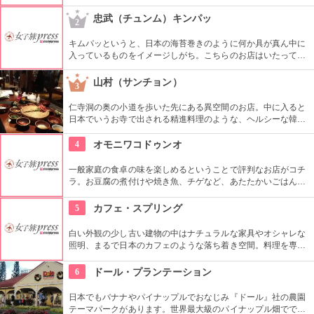
る人はチーズを入れるとまろやかになって食べやすいとか。締
めのポンクッパも美味しいと評判なので是非試してみて。日本
忠武（チュンム）キンパッ
2
語は通じない事が多いので、事前に準備を。
キムパッというと、日本の海苔巻きのように何か具が真ん中に
入っているものをイメージしがち。こちらのお店はいたってシ
ンプル。具なし、女性が一口で食べられるサイズが多くのお客
さんに支持されてきました。キムチは別添えです。朝ごはんや
山村（サンチョン）
3
夜食にできそうですね。
仁寺洞の奥の小道を歩いた先にある異空間のお店。中に入ると
日本でいうお寺で出される精進料理のような、ヘルシーな韓定
食をいただくことができます。夜はショータイムもあり、美し
い民族衣装を着た人が伝統芸能を披露します。お食事と一緒に
4
オモニワコドゥンオ
楽しめます。
一般家庭の食卓の味を楽しめるということで評判なお店がコチ
ラ。お豆腐の煮付けや焼き魚、チゲなど、あたたかいごはんと
一緒に頂ける定食は日本人の口にもぴったり。ごはんを石釜ご
飯に変更する事も出来ます。どこか懐かしい店内に、韓国のお
5
カフェ・スプリング
家にお邪魔しているような雰囲気もGood。
白い外観の少し古い建物の中はナチュラルな家具やオシャレな
照明、まるで日本のカフェのような落ち着き空間。料理を専門
的に勉強したオーナーが作り出すホームメイドなメニューは、
どれもほっとする味わいのものばかり。
6
ドール・プランテーション
日本でもバナナやパイナップルでおなじみ『ドール』社の農園
テーマパークがあります。世界最大級のパイナップル畑ででき