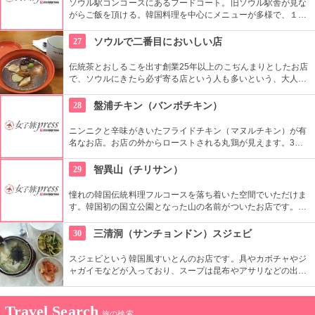
ソウル駅コンコースにあるフードコート。旧ソウル駅舎が見な
がらご飯を頂ける。韓国料理を中心にメニューが多様で、１人
でも大勢でもそれぞれ好きなメニューを選んで一緒に食べられ
るのがフードコートのいいところ。もちろんおひとり様ご飯に
27
ソウルで二番目においしい店
もってこい。
伝統茶とおしるこを出す創業25年以上のこぢんまりとしたお店
で、ソウルにきたら必ず寄る店という人も多いという、大人気
店。日本のおしるこよりも甘さ控えでシナモンのスパイスが聞
いた味は、クセになりそう。テイクアウトも可能です。
28
盤浦チキン（バンポチキン）
ニンニクと辛味がきいたフライドチキン（マヌルチキン）が有
名なお店。お店の外からローストされる丸鶏が見えます。3時
間ローストしてから揚げる、手間隙かけたチキンは生おろしニ
ンニクソースがきいています。昼も夜も、地元客が多く集まり
29
智異山（チリサン）
ます。
憧れの韓国伝統料理フルコースを落ち着いた空間でいただけま
す。韓国初の国立公園となった山の名前がついたお店です。季
節の野菜や山菜を取り入れ、化学調味料や輸入食材を使わない
こだわりがあります。おかずは17品も。石臼で作るふわふわ食
30
三清洞（サンチョンドン）スジェビ
感のお豆腐は感動ものです。
スジェビという韓国風すいとんのお店です。具やカボチャやジ
ャガイモなどが入っており、スープは昆布やアサリなどの出汁
がきいた素朴な味。スープもスジェビも体も心もポカポカとあ
たたまり、行列ができるほど人気なのもうなずけます。
Travel Search
旅の検索