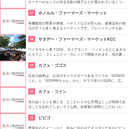
オーナーのセンスが光る北欧の椅子などが置かれているくつろ
ぎ空間。スイーツやスコーンなどは毎日お店で手作りしてお
り、ラテアートを楽しめるコーヒーメニューも充実。旅行の合
17
ホノルル・ファーマーズ・マーケット
間にほっと一息つける場所です。
有機栽培の野菜や果物、ハチミツなどが売られ、健康志向の地
元の方々も多く集まるマーケットです。プレートランチもあり
ますので、ここでディナーをいただいても楽しいし、何か買い
込んで宿でいただくのもいいですね。
18
サタデー・ファーマーズ・マーケットKCC
ワイキキから車で10分、ダイアモンド・ヘッドふもとにあるカ
ピオラニ・コミュニティ・カレッジで開催されます。地元農家
お手製のグルメやオーガニック食品など、朝からあれもこれも
食べたくなっちゃいそう。ロコも観光客も多く集まる人気の朝
19
カフェ・ゴゴス
市なので、売り切れが発生するかも。なるべく早い時間に行っ
てみよう。
店名の由来は、お店のキャラクターであるゴリラの「GOGOS
くん」と「GOPANIちゃん」から。ガラス張りの店内に、広々
としたテラス席もご用意。手作りのビックサイズハンバーガー
や生のフルーツを使ったミックスジュースなど、ヘルシーで満
20
カフェ・コイン
足なメニューが豊富なので、友達や家族、恋人と楽しい時間を
過ごせます。
木のぬくもりを感じる、どこかレトロな空間はここが明洞であ
ることを忘れてしまいそうな程。自家製の材料にこだわったカ
フェメニューを楽しむ事が出来る他、なんといっても店員さん
の「おもてなし」に驚くはず。接客の良さや、お味に、ここは
21
ビビゴ
ホテル？とため息がでてしまうかも。
野菜中心のメニューと、好みに合わせてオーダーできるビビン