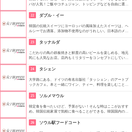
バが人気！ご飯やコチュジャン、トッピングなどを自由に選択
したり、追加ができます。お肉よりも野菜たっぷりで、まるで
サラダ丼のようなビビンバは身体にも良く、特に女性に人気で
22
ダブル・イー
す。
韓国の伝統スイーツにヨーロッパの風味加えたスイーツは、ヘ
ルシーでお洒落。添加物不使用なのがうれしい。日本語のメニ
ューも用意されている程日本人観光客にも人気。ドリンクのみ
テイクアウト可。
23
タッナルダ
こだわりの鳥の鉄板焼きと鮮度の高いビールを楽しめる、地元
民にも人気なお店。店内もミリタリーをコンセプトにしていて
面白い。ビールメーカーから「生ビールがおいしい店」として
認定を受けているのでビール好きのあなたには是非試してほし
24
タシェン
い。
大学路にある、ドイツの有名出版社「タッシェン」のアートブ
ックカフェ。本と一緒にワイン、ティー、料理を楽しむことが
できて人気。絶品の15種類のサンドイッチ、コーヒー、各種飲
み物を読書しながら至福のひと時をどうぞ。
25
ソルメマウル
韓定食を食べたいけど、予算がない！そんな時はここがおすす
め。韓国伝統家屋で気軽に食べることができる。韓国国内の新
聞や雑誌などでも紹介されただけあってランチタイムには平日
でも地元の人たちで大人気なので、ランチタイムは避けたほう
26
ソウル駅フードコート
が無難かも。