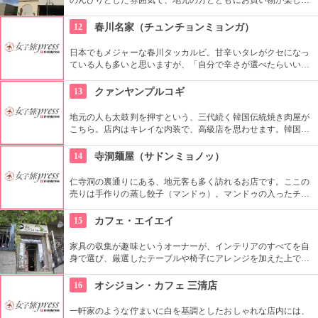
ます。オーガニック野菜やフルーツ、焼きたてのパンなど、ハ
ワイ産のおいしいグルメが勢ぞろい。ちょうど、早めのディナ
12
春川名家（チュンチョンミョンガ）
ーに利用できそうですね。
日本でもメジャーな春川タッカルビ。甘辛いタレがクセになっ
ている人も多いと思いますが、「自分で辛さが選べたらいいな
あ」と思うことがありませんか？こちらのお店は、好みの辛さ
を自分で調整することができます。そういったところも常連客
13
クァンヤンプルコギ
から愛されているのですね。
地元の人も太鼓判を押すという、三代続く韓国伝統焼き肉屋が
こちら。店内はキレイな内装で、高級店を思わせます。韓国産
の和牛ロースが味わえる他、希少なお肉も食べる事ができるの
で試してみて。お肉だけでなく、つきだしや冷麺なども絶品。
14
寺洞麺屋（サドンミョノッ）
仁寺洞の裏通りにある、地元客も多く訪れるお店です。ここの
売りは手作りの蒸し餃子（マンドゥ）。マンドゥの入ったチョ
ンゴル（鍋）も人気です。ほかにも、海鮮チヂミやスンドゥブ
など、定番の韓国料理がそろっています。
15
カフェ・エイエイ
家具の収集が趣味というオーナーが、インテリアのすべてを自
身で選び、厳選したテーブルや椅子にアレンジを加えた上で店
内に配置するというこだわり。地下にはインテリアショップも
併設しています。そんな広くオシャレな店内ではコーヒーやス
16
オシジョン・カフェ 三清店
イーツ、サンドイッチなども頂けます。
一軒家のような佇まいに白を基調としたおしゃれな店内には、