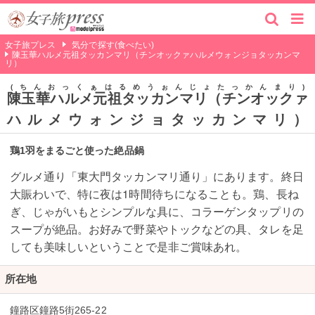
女子旅プレス
気分で探す(食べたい)
陳玉華ハルメ元祖タッカンマリ（チンオックァハルメウォンジョタッカンマ
リ）
ちんおっくぁはるめうぉんじょたっかんまり
陳玉華ハルメ元祖タッカンマリ（チンオックァ
ハルメウォンジョタッカンマリ）
鶏1羽をまるごと使った絶品鍋
グルメ通り「東大門タッカンマリ通り」にあります。終日
大賑わいで、特に夜は1時間待ちになることも。鶏、長ね
ぎ、じゃがいもとシンプルな具に、コラーゲンタップリの
スープが絶品。お好みで野菜やトックなどの具、タレを足
しても美味しいということで是非ご賞味あれ。
所在地
鐘路区鐘路5街265-22