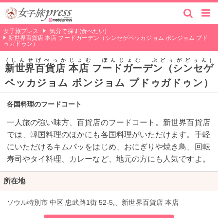
女子旅プレス
気分で探す(食べたい)
新世界百貨店 本店 フードガーデン（シンセゲペッカジョム ポンジョム プド
ゥガドゥン）
しんせげぺっかじょむ ぽんじょむ ぷどぅがどぅん
新世界百貨店 本店 フードガーデン（シンセゲ
ペッカジョム ポンジョム プドゥガドゥン）
各国料理のフードコート
一人旅の強い味方、百貨店のフードコート。新世界百貨店
では、韓国料理のほかにも各国料理がいただけます。手軽
にいただけるキムパッをはじめ、おにぎりや焼き鳥、回転
寿司やタイ料理、カレーなど、地元の方にも人気ですよ。
所在地
ソウル特別市 中区 忠武路1街 52-5,、新世界百貨店 本店