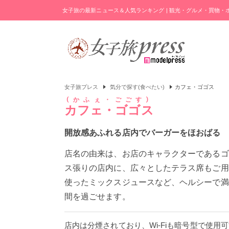
女子旅の最新ニュース＆人気ランキング | 観光・グルメ・買物
女子旅プレス
気分で探す(食べたい)
カフェ・ゴゴス
かふぇ・ごごす
カフェ・ゴゴス
開放感あふれる店内でバーガーをほおばる
店名の由来は、お店のキャラクターであるゴリ
ス張りの店内に、広々としたテラス席もご用
使ったミックスジュースなど、ヘルシーで満
間を過ごせます。
店内は分煙されており、Wi-Fiも暗号型で使