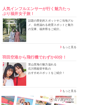
人気インフルエンサーが行く魅力たっ
ぷり福井女子旅！
話題の歴史的スポットやご当地グル
メ、自然溢れる絶景スポットと魅力
の宝庫、福井県をご紹介。
もっと見る
羽田空港から飛行機でわずか60分！
里山里海の魅力溢れる
石川県能登半島の
おすすめスポットをご紹介！
もっと見る