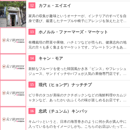
飯に変更する事も出来ます。どこか懐かしい店内に、韓国のお
12
カフェ・エイエイ
家にお邪魔しているような雰囲気もGood。
家具の収集が趣味というオーナーが、インテリアのすべてを自
身で選び、厳選したテーブルや椅子にアレンジを加えた上で店
内に配置するというこだわり。地下にはインテリアショップも
併設しています。そんな広くオシャレな店内ではコーヒーやス
13
ホノルル・ファーマーズ・マーケット
イーツ、サンドイッチなども頂けます。
有機栽培の野菜や果物、ハチミツなどが売られ、健康志向の地
元の方々も多く集まるマーケットです。プレートランチもあり
ますので、ここでディナーをいただいても楽しいし、何か買い
込んで宿でいただくのもいいですね。
14
キャン・モア
新鮮なフルーツを使った韓国風かき氷「ピンス」やフレッシュ
ジュース、サンドイッチやパフェが人気の果物専門店です。メ
ルヘンな内装で統一された店内はいつも満席で大人気！一年中
美味しいスイーツを食べられるお店です。
15
現代（ヒョンデ）ナッチチプ
ピリ辛のタコが美味のナクチポックンなどの海鮮料理やカムジ
ャタンなど、あったかいおふくろの味が楽しめるお店です。お
ばあちゃん秘伝のソースがおいしさの秘密で、お料理と一緒に
ご飯も止まらなくなってしまいそうです。
16
忠武（チュンム）キンパッ
キムパッというと、日本の海苔巻きのように何か具が真ん中に
入っているものをイメージしがち。こちらのお店はいたってシ