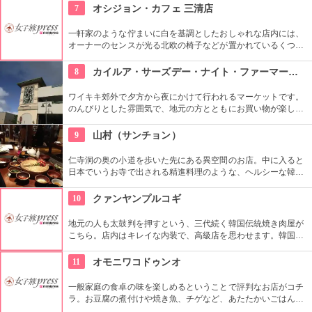
を自分で調整することができます。そういったところも常連客
7
オシジョン・カフェ 三清店
から愛されているのですね。
一軒家のような佇まいに白を基調としたおしゃれな店内には、
オーナーのセンスが光る北欧の椅子などが置かれているくつろ
ぎ空間。スイーツやスコーンなどは毎日お店で手作りしてお
り、ラテアートを楽しめるコーヒーメニューも充実。旅行の合
8
カイルア・サーズデー・ナイト・ファーマーズ・マーケット
間にほっと一息つける場所です。
ワイキキ郊外で夕方から夜にかけて行われるマーケットです。
のんびりとした雰囲気で、地元の方とともにお買い物が楽しめ
ます。オーガニック野菜やフルーツ、焼きたてのパンなど、ハ
ワイ産のおいしいグルメが勢ぞろい。ちょうど、早めのディナ
9
山村（サンチョン）
ーに利用できそうですね。
仁寺洞の奥の小道を歩いた先にある異空間のお店。中に入ると
日本でいうお寺で出される精進料理のような、ヘルシーな韓定
食をいただくことができます。夜はショータイムもあり、美し
い民族衣装を着た人が伝統芸能を披露します。お食事と一緒に
10
クァンヤンプルコギ
楽しめます。
地元の人も太鼓判を押すという、三代続く韓国伝統焼き肉屋が
こちら。店内はキレイな内装で、高級店を思わせます。韓国産
の和牛ロースが味わえる他、希少なお肉も食べる事ができるの
で試してみて。お肉だけでなく、つきだしや冷麺なども絶品。
11
オモニワコドゥンオ
一般家庭の食卓の味を楽しめるということで評判なお店がコチ
ラ。お豆腐の煮付けや焼き魚、チゲなど、あたたかいごはんと
一緒に頂ける定食は日本人の口にもぴったり。ごはんを石釜ご