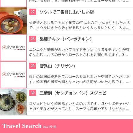
がらご飯を頂ける。韓国料理を中心にメニューが多様で、１人
でも大勢でもそれぞれ好きなメニューを選んで一緒に食べられ
るのがフードコートのいいところ。もちろんおひとり様ご飯に
27
ソウルで二番目においしい店
もってこい。
伝統茶とおしるこを出す創業25年以上のこぢんまりとしたお店
で、ソウルにきたら必ず寄る店という人も多いという、大人気
店。日本のおしるこよりも甘さ控えでシナモンのスパイスが聞
いた味は、クセになりそう。テイクアウトも可能です。
28
盤浦チキン（バンポチキン）
ニンニクと辛味がきいたフライドチキン（マヌルチキン）が有
名なお店。お店の外からローストされる丸鶏が見えます。3時
間ローストしてから揚げる、手間隙かけたチキンは生おろしニ
ンニクソースがきいています。昼も夜も、地元客が多く集まり
29
智異山（チリサン）
ます。
憧れの韓国伝統料理フルコースを落ち着いた空間でいただけま
す。韓国初の国立公園となった山の名前がついたお店です。季
節の野菜や山菜を取り入れ、化学調味料や輸入食材を使わない
こだわりがあります。おかずは17品も。石臼で作るふわふわ食
30
三清洞（サンチョンドン）スジェビ
感のお豆腐は感動ものです。
スジェビという韓国風すいとんのお店です。具やカボチャやジ
ャガイモなどが入っており、スープは昆布やアサリなどの出汁
がきいた素朴な味。スープもスジェビも体も心もポカポカとあ
たたまり、行列ができるほど人気なのもうなずけます。
Travel Search
旅の検索