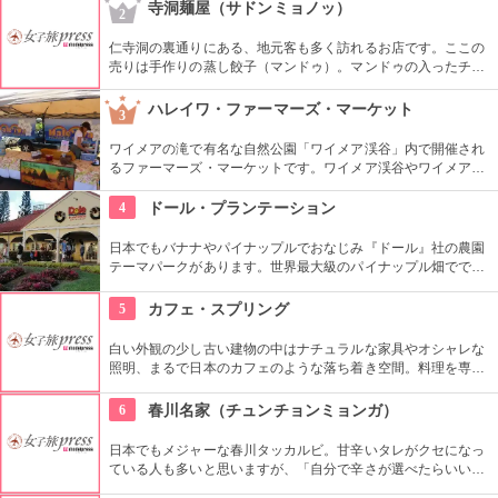
ムチ「ゴッチョリ」や、おこげを煮込んだ「ヌルンジ」、もち
寺洞麺屋（サドンミョノッ）
2
ろん熟成キムチもセルフサービス食べ放題。
仁寺洞の裏通りにある、地元客も多く訪れるお店です。ここの
売りは手作りの蒸し餃子（マンドゥ）。マンドゥの入ったチョ
ンゴル（鍋）も人気です。ほかにも、海鮮チヂミやスンドゥブ
など、定番の韓国料理がそろっています。
ハレイワ・ファーマーズ・マーケット
3
ワイメアの滝で有名な自然公園「ワイメア渓谷」内で開催され
るファーマーズ・マーケットです。ワイメア渓谷やワイメアの
滝で遊んでから訪れるのも楽しいかも。食べ物も飲み物も充実
していますので、おやつはもちろん、ディナーを楽しむのもア
4
ドール・プランテーション
リですね。
日本でもバナナやパイナップルでおなじみ『ドール』社の農園
テーマパークがあります。世界最大級のパイナップル畑ででき
た迷路やパイナップル・エキスプレスなど、大人も子供も楽し
めるアトラクションがあります。カワイイお土産もいっぱい。
5
カフェ・スプリング
白い外観の少し古い建物の中はナチュラルな家具やオシャレな
照明、まるで日本のカフェのような落ち着き空間。料理を専門
的に勉強したオーナーが作り出すホームメイドなメニューは、
どれもほっとする味わいのものばかり。
6
春川名家（チュンチョンミョンガ）
日本でもメジャーな春川タッカルビ。甘辛いタレがクセになっ
ている人も多いと思いますが、「自分で辛さが選べたらいいな
あ」と思うことがありませんか？こちらのお店は、好みの辛さ