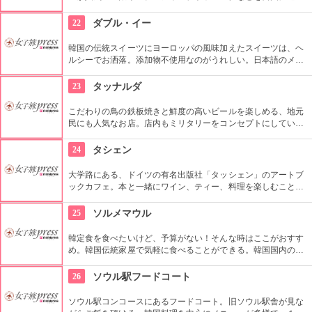
したり、追加ができます。お肉よりも野菜たっぷりで、まるで
サラダ丼のようなビビンバは身体にも良く、特に女性に人気で
22
ダブル・イー
す。
韓国の伝統スイーツにヨーロッパの風味加えたスイーツは、ヘ
ルシーでお洒落。添加物不使用なのがうれしい。日本語のメニ
ューも用意されている程日本人観光客にも人気。ドリンクのみ
テイクアウト可。
23
タッナルダ
こだわりの鳥の鉄板焼きと鮮度の高いビールを楽しめる、地元
民にも人気なお店。店内もミリタリーをコンセプトにしていて
面白い。ビールメーカーから「生ビールがおいしい店」として
認定を受けているのでビール好きのあなたには是非試してほし
24
タシェン
い。
大学路にある、ドイツの有名出版社「タッシェン」のアートブ
ックカフェ。本と一緒にワイン、ティー、料理を楽しむことが
できて人気。絶品の15種類のサンドイッチ、コーヒー、各種飲
み物を読書しながら至福のひと時をどうぞ。
25
ソルメマウル
韓定食を食べたいけど、予算がない！そんな時はここがおすす
め。韓国伝統家屋で気軽に食べることができる。韓国国内の新
聞や雑誌などでも紹介されただけあってランチタイムには平日
でも地元の人たちで大人気なので、ランチタイムは避けたほう
26
ソウル駅フードコート
が無難かも。
ソウル駅コンコースにあるフードコート。旧ソウル駅舎が見な