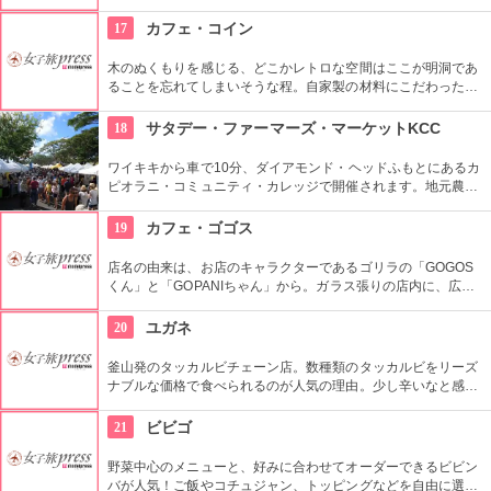
ンプル。具なし、女性が一口で食べられるサイズが多くのお客
さんに支持されてきました。キムチは別添えです。朝ごはんや
17
カフェ・コイン
夜食にできそうですね。
木のぬくもりを感じる、どこかレトロな空間はここが明洞であ
ることを忘れてしまいそうな程。自家製の材料にこだわったカ
フェメニューを楽しむ事が出来る他、なんといっても店員さん
の「おもてなし」に驚くはず。接客の良さや、お味に、ここは
18
サタデー・ファーマーズ・マーケットKCC
ホテル？とため息がでてしまうかも。
ワイキキから車で10分、ダイアモンド・ヘッドふもとにあるカ
ピオラニ・コミュニティ・カレッジで開催されます。地元農家
お手製のグルメやオーガニック食品など、朝からあれもこれも
食べたくなっちゃいそう。ロコも観光客も多く集まる人気の朝
19
カフェ・ゴゴス
市なので、売り切れが発生するかも。なるべく早い時間に行っ
てみよう。
店名の由来は、お店のキャラクターであるゴリラの「GOGOS
くん」と「GOPANIちゃん」から。ガラス張りの店内に、広々
としたテラス席もご用意。手作りのビックサイズハンバーガー
や生のフルーツを使ったミックスジュースなど、ヘルシーで満
20
ユガネ
足なメニューが豊富なので、友達や家族、恋人と楽しい時間を
過ごせます。
釜山発のタッカルビチェーン店。数種類のタッカルビをリーズ
ナブルな価格で食べられるのが人気の理由。少し辛いなと感じ
る人はチーズを入れるとまろやかになって食べやすいとか。締
めのポンクッパも美味しいと評判なので是非試してみて。日本
21
ビビゴ
語は通じない事が多いので、事前に準備を。
野菜中心のメニューと、好みに合わせてオーダーできるビビン
バが人気！ご飯やコチュジャン、トッピングなどを自由に選択