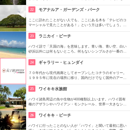
う竹林、落差約50メートルの豪快な滝、川のせせらぎやところ
どころから聞こえる鳥の声。ハワイ固有の生物もたくさんいる
22
モアナルア・ガーデンズ・パーク
ので、ガイドツアーを申し込んでいろいろ教わるのもアリ。
ここに訪れたことがない人でも、ここにある木を「テレビのコ
マーシャルで見たことがある！」という方は多いでしょう。日
立の「この木なんの木」の歌で有名になった大きな木『合歓の
樹』がここにあります。実物を見ると、感動しますよ！
23
ラニカイ・ビーチ
ハワイ語で「天国の海」を意味します。青い海、青い空、白い
砂浜以外には何もないところ。何もないシンプルさが一番の売
りといってよいでしょう。名前のとおり、ここは天国と思えて
しまうような穴場です。住宅地から海へ抜ける小道も風情あり
24
ギャラリー・ヒュンダイ
ます。
７０年代から現代画廊としてオープンしたコチラのギャリー。
１９９５年に現在の場所に移り、国内だけでなく国外のアーテ
ィストの作品を展示しています。有望な新進作家達の作品を展
示できるスペースを設け、モダン美術の流れを感じる事が出来
25
ワイキキ水族館
る、国内最高のギャラリーとしての評価も。
ハワイ諸島周辺の魚や生物が400種類以上います。ハワイ固有
種のアザラシやハワイアン・モンクレール、世界一大きなシャ
コ貝など、ここならではの生物も。ダイバーが見た海の世界を
再現したという、バーチャル体験型の水槽も人気です。
26
ワイキキ・ビーチ
ハワイに行ったことのない人が「ハワイ」と聞いて最初に思い