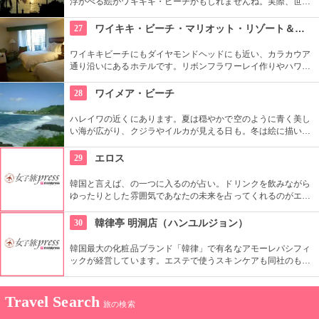
浮かべる絵がワキキキ・ビーチかもしれませんね。実際、世界
中から観光客が集まる有名な場所です。背景にはダイヤモン
ド・ヘッドが広がるビーチを散策し、「ハワイに来た！」を実
27
ワイキキ・ビーチ・マリオット・リゾート＆スパ
感したいものですね。
ワイキキビーチにもダイヤモンドヘッドにも近い、カラカウア
通り沿いにあるホテルです。リボンフラワーレイ作りやハワイ
アンキルト作りのハワイカルチャーのレッスンも好評です。ハ
ワイアンキルトの巨匠が作ったキルト型も買うことができま
28
ワイメア・ビーチ
す。
ハレイワの近くにあります。夏は穏やかで空のように青く美し
い海が広がり、クジラやイルカが見える日も。冬は絵に描いた
ような豪快な高波が押し寄せ、地元のボディボーダーやサーフ
ァーたちが集まります。夕日が絶景なことでも知られていま
29
エロス
す。
韓国と言えば、の一つに入るのが占い。ドリンクを飲みながら
ゆったりとした雰囲気であなたの未来を占ってくれるのがエロ
ス。良く当たると評判で今若い女性にも大人気です。
30
韓律亭 明洞店（ハンユルジョン）
韓国最大の化粧品ブランド「韓律」で有名なアモーレパシフィ
ックが経営しています。エステで使うスキンケアも同社のもの
を使用。韓方をベースとしたプログラムを受けることができま
す。
Travel Search
旅の検索