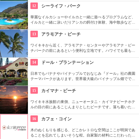
いそう。バーベキューやフラ、ウクレレ演奏など、嬉しいおも
12
シーライフ・パーク
てなしも。
華麗なイルカショーやイルカと一緒に遊べるプログラムなど、
イルカと一緒に泳いだりアシカの餌付け体験、海中散歩など、
家族で遊べるアトラクションがいっぱい。おみやげにイルカの
ヌイグルミやTシャツなどオリジナルグッズも人気です。
13
アラモアナ・ビーチ
ワイキキから近く、アラモアナ・センターやアラモアナ・ビー
チパークの前にあるという便利な立地です。ハワイでも最も美
しいサンセットが見られると評判です。地元の方も多く、休日
はバーベキューやピクニックをしている人も見られます。
14
ドール・プランテーション
日本でもバナナやパイナップルでおなじみ『ドール』社の農園
テーマパークがあります。世界最大級のパイナップル畑ででき
た迷路やパイナップル・エキスプレスなど、大人も子供も楽し
めるアトラクションがあります。カワイイお土産もいっぱい。
15
カイマナ・ビーチ
ワイキキ水族館の東側、ニューオータニ・カイマナビーチホテ
ルの目の前にあるこじんまりとしたビーチです。落ち着いた雰
囲気なので、朝などお散歩途中に立ち寄ってみたい場所です。
すぐ横には終戦記念プールもあります。
16
カフェ・コイン
木のぬくもりを感じる、どこかレトロな空間はここが明洞であ
ることを忘れてしまいそうな程。自家製の材料にこだわったカ