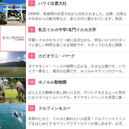
れ、市民の憩いの場所になっています。
7
ハワイ出雲大社
1906年、島根県の出雲大社から分社されました。以降、日系人
や日本からの観光客など、多くの方に愛されています。鳥居や
しめ縄も神社も立派で、一瞬ハワイにいることを忘れそうにな
りそう。日本とハワイで2度お祈りされたお守りも好評です。
8
私立イルカ中学/名門イルカ大学
可愛いイルカやカメと一緒に泳ぎながら、明るいロコのスタッ
フと楽しい時間を過ごせる場所です。スタッフが入念に調査す
るため、イルカ遭遇率の高さも評判。マリンスポーツやダンス
やフラなどの“授業”もあります。“卒業”時の達成感は一緒の思い
9
カピオラニ・パーク
出になりそうですね。
ダイヤモンド・ヘッドの裾野に広がる、大きな公園です。ハワ
イで一番古く、最古の公園です。ホノルルマラソンのゴール地
点としても有名ですね。ハワイ王朝最後の王カラカウアによっ
て、クイーン・カピオラニの名前が冠せられました。
10
ホノルル動物園
ほとんどの動物が放し飼いにされ、サバンナをさまよった気分
になりそうなくらいリアル。ダイヤモンドヘッドを背景に象さ
んが見えたり、ハワイ固有種の動物やトロピカルフラワーやフ
ルーツを観察できたりと、随所でハワイらしさも楽しめます。
11
ドルフィン＆ユー
名前のとおり、イルカと戯れたい人必見！ドルフィンスイミン
グをはじめとするマリンアクティビティが楽しめます。お天気
によってコースを変えてくれるので、イルカに会える確率も高