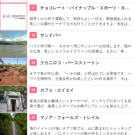
フェメニューを楽しむ事が出来る他、なんといっても店員さん
の「おもてなし」に驚くはず。接客の良さや、お味に、ここは
17
チョコレート・パイナップル・スポーツ・ヨガ・スタジオ
ホテル？とため息がでてしまうかも。
朝早くから外で運動して、気持ちよい一日を。開放感あふれる
美しい公園やビーチでヨガを行うことができますよ。先生は日
本語もOKです。毎週水曜日の夕方、ワイキキビーチウォークの
芝生エリアで無料のヨガレッスンも行っているので、初心者は
18
サンドバー
コチラもぜひ。
ハワイ州で唯一、カネオヘ湾にサンドバーが出現します。穏や
かな海、美しいエメラルドグリーンの浅瀬は、まさに「奇
跡」。船に乗ってサンドバーへ出かけることができる現地ツア
ーが組まれているので、ぜひ利用してみて。
19
クカニロコ・バースストートン
オアフ島の中心部、「へその緒」と呼ばれている聖地です。ハ
ワイ王朝時代、王族女性が出産したといわれる場所で、今は子
宝祈願、安産祈願のパワースポットとして知られています。た
くさんのエネルギーを浴びて帰ってくださいね。
20
カフェ・エイエイ
家具の収集が趣味というオーナーが、インテリアのすべてを自
身で選び、厳選したテーブルや椅子にアレンジを加えた上で店
内に配置するというこだわり。地下にはインテリアショップも
併設しています。そんな広くオシャレな店内ではコーヒーやス
21
マノア・フォールズ・トレイル
イーツ、サンドイッチなども頂けます。
海のイメージが強いオアフ島でも、山に囲まれたトレッキング
が楽しめます。バニヤンツリーの根が作るトンネルやそれを囲