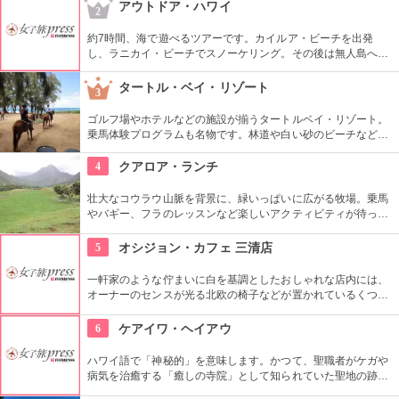
で年間100万人以上の観光客が訪れます。
アウトドア・ハワイ
2
約7時間、海で遊べるツアーです。カイルア・ビーチを出発
し、ラニカイ・ビーチでスノーケリング。その後は無人島へゴ
ー！スカヌーをこぎながら、どこまでも続く美しい海を満喫で
きます。日本語スタッフもいますし、送迎やランチもついてい
タートル・ベイ・リゾート
3
ます。
ゴルフ場やホテルなどの施設が揃うタートルベイ・リゾート。
乗馬体験プログラムも名物です。林道や白い砂のビーチなど、
馬に乗りながら大自然をのんびり、ゆっくりと楽しめます。夕
暮れ時のビーチを巡る乗馬プログラムもあります。
4
クアロア・ランチ
壮大なコウラウ山脈を背景に、緑いっぱいに広がる牧場。乗馬
やバギー、フラのレッスンなど楽しいアクティビティが待って
います。名物のハンバーガーも楽しみですね。映画『ジュラシ
ック・パーク』のロケ地としても知られ、ロケ地巡りのバスも
5
オシジョン・カフェ 三清店
あります。
一軒家のような佇まいに白を基調としたおしゃれな店内には、
オーナーのセンスが光る北欧の椅子などが置かれているくつろ
ぎ空間。スイーツやスコーンなどは毎日お店で手作りしてお
り、ラテアートを楽しめるコーヒーメニューも充実。旅行の合
6
ケアイワ・ヘイアウ
間にほっと一息つける場所です。
ハワイ語で「神秘的」を意味します。かつて、聖職者がケガや
病気を治癒する「癒しの寺院」として知られていた聖地の跡地
です。現在はは『ケアイワ・ヘイアウ州立公園』として整備さ