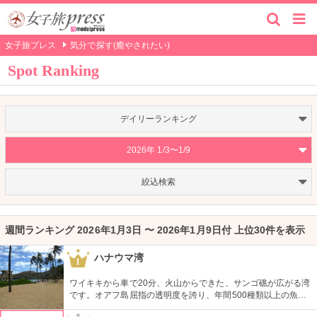
女子旅プレス
気分で探す(癒やされたい)
Spot Ranking
デイリーランキング
2026年 1/3〜1/9
絞込検索
週間ランキング 2026年1月3日 〜 2026年1月9日付 上位30件を表示
ハナウマ湾
1
ワイキキから車で20分、火山からできた、サンゴ礁が広がる湾
です。オアフ島屈指の透明度を誇り、年間500種類以上の魚が
生息しています。スノーケリングスポットとしても人気の場所