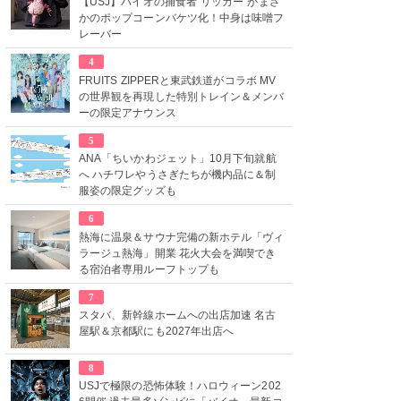
【USJ】バイオの捕食者“リッカー”がまさ
かのポップコーンバケツ化！中身は味噌フ
レーバー
4
FRUITS ZIPPERと東武鉄道がコラボ MV
の世界観を再現した特別トレイン＆メンバ
ーの限定アナウンス
5
ANA「ちいかわジェット」10月下旬就航
へ ハチワレやうさぎたちが機内品に＆制
服姿の限定グッズも
6
熱海に温泉＆サウナ完備の新ホテル「ヴィ
ラージュ熱海」開業 花火大会を満喫でき
る宿泊者専用ルーフトップも
7
スタバ、新幹線ホームへの出店加速 名古
屋駅＆京都駅にも2027年出店へ
8
USJで極限の恐怖体験！ハロウィーン202