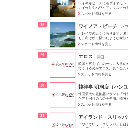
ワイキキビーチにもダイヤモン
レイ作りやハワイアンキルト作り
スポット情報を見る
28
ワイメア・ビーチ
- ハ
ハレイワの近くにあります。夏
も。冬は絵に描いたような豪快な
スポット情報を見る
29
エロス
- 韓国
韓国と言えば、の一つに入るの
てくれるのがエロス。良く当たる
スポット情報を見る
30
韓律亭 明洞店（ハン
韓国最大の化粧品ブランド「韓
ケアも同社のものを使用。韓方を
スポット情報を見る
31
アイランド・スリッパ
ハワイでいう「スリッパ」とは