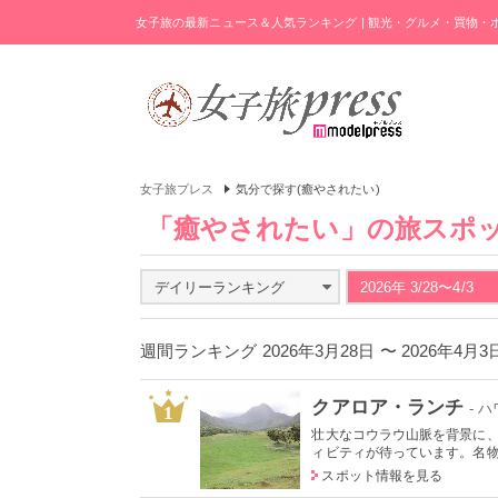
女子旅の最新ニュース＆人気ランキング | 観光・グルメ・買物
女子旅プレス
気分で探す(癒やされたい)
「癒やされたい」の旅スポ
デイリーランキング
2026年 3/28〜4/3
週間ランキング 2026年3月28日 〜 2026年4月
クアロア・ランチ
- 
1
壮大なコウラウ山脈を背景に
ィビティが待っています。名物の
スポット情報を見る