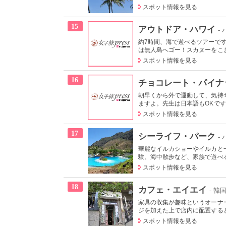
スポット情報を見る
15
アウトドア・ハワイ
-
約7時間、海で遊べるツアーで
は無人島へゴー！スカヌーをこぎ
スポット情報を見る
16
チョコレート・パイナ
朝早くから外で運動して、気持
ますよ。先生は日本語もOKです
スポット情報を見る
17
シーライフ・パーク
-
華麗なイルカショーやイルカと
験、海中散歩など、家族で遊べる
スポット情報を見る
18
カフェ・エイエイ
- 韓
家具の収集が趣味というオーナ
ジを加えた上で店内に配置すると
スポット情報を見る