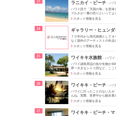
23
ラニカイ・ビーチ
- ハ
ハワイ語で「天国の海」を意味
プルさが一番の売りといってよい
スポット情報を見る
24
ギャラリー・ヒュンダ
７０年代から現代画廊としてオ
なく国外のアーティストの作品を
スポット情報を見る
25
ワイキキ水族館
- ハワイ
ハワイ諸島周辺の魚や生物が4
界一大きなシャコ貝など、ここな
スポット情報を見る
26
ワイキキ・ビーチ
- ハ
ハワイに行ったことのない人が
んね。実際、世界中から観光客が
スポット情報を見る
27
ワイキキ・ビーチ・マ