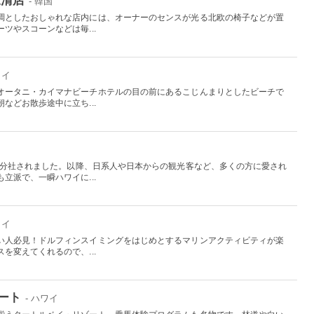
- 韓国
調としたおしゃれな店内には、オーナーのセンスが光る北欧の椅子などが置
ツやスコーンなどは毎...
ワイ
オータニ・カイマナビーチホテルの目の前にあるこじんまりとしたビーチで
などお散歩途中に立ち...
から分社されました。以降、日系人や日本からの観光客など、多くの方に愛され
立派で、一瞬ハワイに...
ワイ
い人必見！ドルフィンスイミングをはじめとするマリンアクティビティが楽
を変えてくれるので、...
ート
- ハワイ