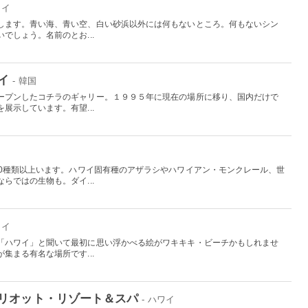
ワイ
します。青い海、青い空、白い砂浜以外には何もないところ。何もないシン
でしょう。名前のとお...
イ
- 韓国
ープンしたコチラのギャリー。１９９５年に現在の場所に移り、国内だけで
展示しています。有望...
00種類以上います。ハワイ固有種のアザラシやハワイアン・モンクレール、世
らではの生物も。ダイ...
ワイ
「ハワイ」と聞いて最初に思い浮かべる絵がワキキキ・ビーチかもしれませ
集まる有名な場所です...
リオット・リゾート＆スパ
- ハワイ