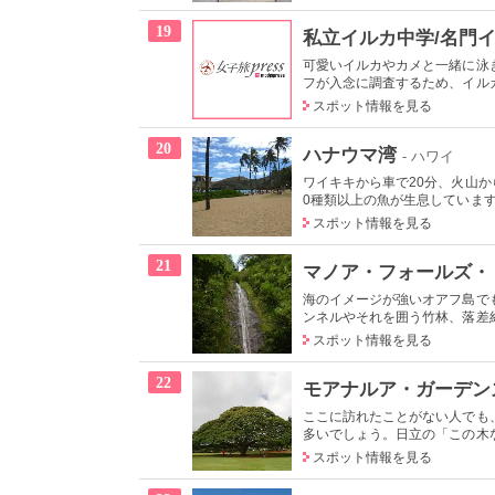
19
私立イルカ中学/名門
可愛いイルカやカメと一緒に泳
フが入念に調査するため、イルカ
スポット情報を見る
20
ハナウマ湾
- ハワイ
ワイキキから車で20分、火山
0種類以上の魚が生息しています
スポット情報を見る
21
マノア・フォールズ・
海のイメージが強いオアフ島で
ンネルやそれを囲う竹林、落差約5
スポット情報を見る
22
モアナルア・ガーデン
ここに訪れたことがない人でも
多いでしょう。日立の「この木な
スポット情報を見る