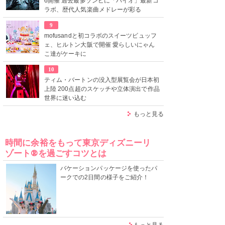
6開催 過去最多ゾンビに「バイオ」最新コ
ラボ、歴代人気楽曲メドレーが彩る
9
mofusandと初コラボのスイーツビュッフ
ェ、ヒルトン大阪で開催 愛らしいにゃん
こ達がケーキに
10
ティム・バートンの没入型展覧会が日本初
上陸 200点超のスケッチや立体演出で作品
世界に迷い込む
もっと見る
時間に余裕をもって東京ディズニーリ
ゾート®を過ごすコツとは
バケーションパッケージを使ったパ
ークでの2日間の様子をご紹介！
もっと見る