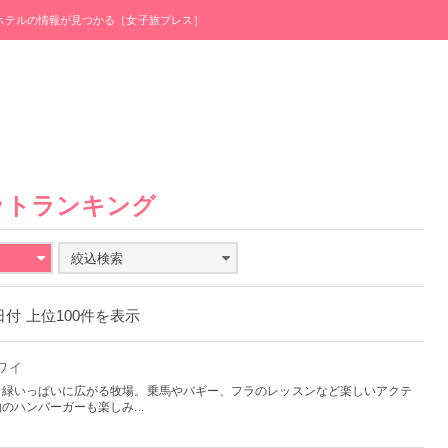
・ホテルの情報が見つかる［女子旅プレス］
ットランキング
絞込検索
3日付 上位100件を表示
ハワイ
、緑いっぱいに広がる牧場。乗馬やバギー、フラのレッスンなど楽しいアクテ
ハンバーガーも楽しみ...