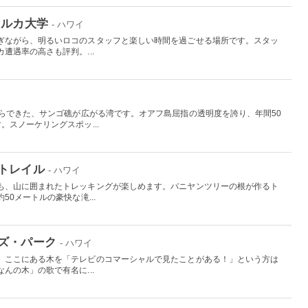
イルカ大学
- ハワイ
ぎながら、明るいロコのスタッフと楽しい時間を過ごせる場所です。スタッ
遭遇率の高さも評判。...
からできた、サンゴ礁が広がる湾です。オアフ島屈指の透明度を誇り、年間50
。スノーケリングスポッ...
トレイル
- ハワイ
も、山に囲まれたトレッキングが楽しめます。バニヤンツリーの根が作るト
0メートルの豪快な滝...
ズ・パーク
- ハワイ
、ここにある木を「テレビのコマーシャルで見たことがある！」という方は
んの木」の歌で有名に...