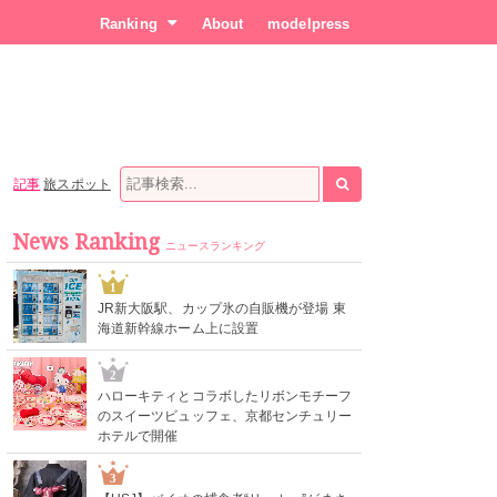
Ranking
About
modelpress
記事
旅スポット
News Ranking
ニュースランキング
1
JR新大阪駅、カップ氷の自販機が登場 東
海道新幹線ホーム上に設置
2
ハローキティとコラボしたリボンモチーフ
のスイーツビュッフェ、京都センチュリー
ホテルで開催
3