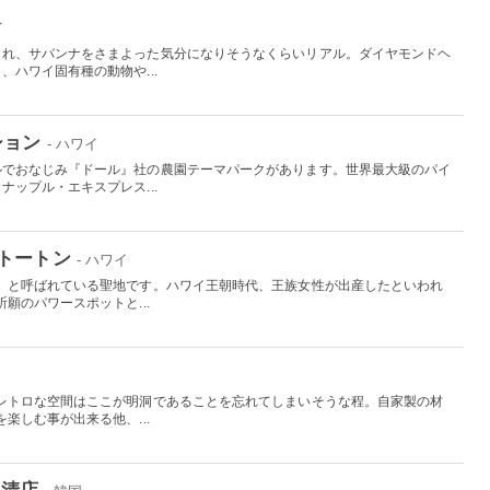
イ
され、サバンナをさまよった気分になりそうなくらいリアル。ダイヤモンドヘ
ハワイ固有種の動物や...
ション
- ハワイ
ルでおなじみ『ドール』社の農園テーマパークがあります。世界最大級のパイ
ップル・エキスプレス...
トートン
- ハワイ
」と呼ばれている聖地です。ハワイ王朝時代、王族女性が出産したといわれ
願のパワースポットと...
レトロな空間はここが明洞であることを忘れてしまいそうな程。自家製の材
楽しむ事が出来る他、...
三清店