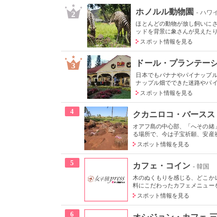
ホノルル動物園
- ハワ
2
ほとんどの動物が放し飼いに
ッドを背景に象さんが見えたり、
スポット情報を見る
ドール・プランテー
3
日本でもバナナやパイナップ
ナップル畑でできた迷路やパイナ
スポット情報を見る
4
クカニロコ・バースス
オアフ島の中心部、「へその緒
る場所で、今は子宝祈願、安産祈
スポット情報を見る
5
カフェ・コイン
- 韓国
木のぬくもりを感じる、どこか
料にこだわったカフェメニューを
スポット情報を見る
6
オシジョン・カフェ 