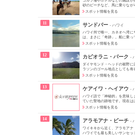
ゴルフ場やホテルなどの施設が
砂のビーチなど、馬に乗りながら
スポット情報を見る
11
サンドバー
- ハワイ
ハワイ州で唯一、カネオヘ湾に
は、まさに「奇跡」。船に乗って
スポット情報を見る
12
カピオラニ・パーク
-
ダイヤモンド・ヘッドの裾野に
ラソンのゴール地点としても有名
スポット情報を見る
13
ケアイワ・ヘイアウ
-
ハワイ語で「神秘的」を意味し
ていた聖地の跡地です。現在はは
スポット情報を見る
14
アラモアナ・ビーチ
-
ワイキキから近く、アラモアナ
ハワイでも最も美しいサンセット