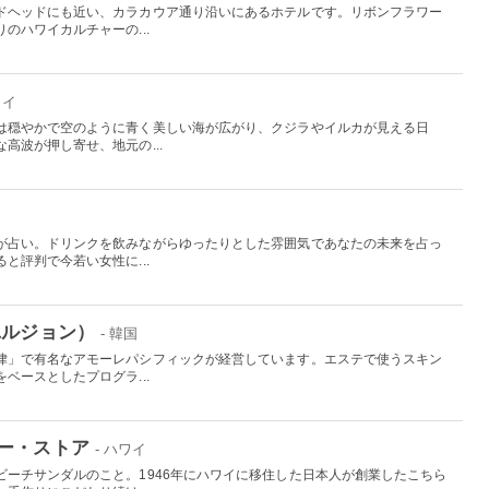
ドヘッドにも近い、カラカウア通り沿いにあるホテルです。リボンフラワー
のハワイカルチャーの...
ワイ
は穏やかで空のように青く美しい海が広がり、クジラやイルカが見える日
高波が押し寄せ、地元の...
が占い。ドリンクを飲みながらゆったりとした雰囲気であなたの未来を占っ
と評判で今若い女性に...
ユルジョン）
- 韓国
律」で有名なアモーレパシフィックが経営しています。エステで使うスキン
ベースとしたプログラ...
ー・ストア
- ハワイ
ビーチサンダルのこと。1946年にハワイに移住した日本人が創業したこちら