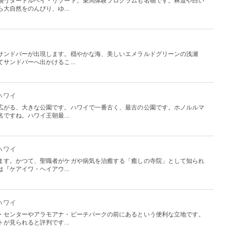
揃うタートルベイ・リゾート。乗馬体験プログラムも名物です。林道や白い
大自然をのんびり、ゆ...
サンドバーが出現します。穏やかな海、美しいエメラルドグリーンの浅瀬
サンドバーへ出かけるこ...
 ハワイ
広がる、大きな公園です。ハワイで一番古く、最古の公園です。ホノルルマ
ですね。ハワイ王朝最...
 ハワイ
ます。かつて、聖職者がケガや病気を治癒する「癒しの寺院」として知られ
『ケアイワ・ヘイアウ...
 ハワイ
・センターやアラモアナ・ビーチパークの前にあるという便利な立地です。
が見られると評判です...