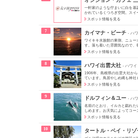
一軒家のような佇まいに白を基
かれているくつろぎ空間。スイー
スポット情報を見る
7
カイマナ・ビーチ
- ハ
ワイキキ水族館の東側、ニュー
す。落ち着いた雰囲気なので、朝
スポット情報を見る
8
ハワイ出雲大社
- ハワイ
1906年、島根県の出雲大社
ています。鳥居やしめ縄も神社も
スポット情報を見る
9
ドルフィン＆ユー
- ハ
名前のとおり、イルカと戯れた
しめます。お天気によってコース
スポット情報を見る
10
タートル・ベイ・リゾ