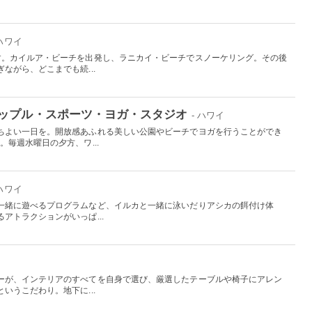
 ハワイ
す。カイルア・ビーチを出発し、ラニカイ・ビーチでスノーケリング。その後
ながら、どこまでも続...
ップル・スポーツ・ヨガ・スタジオ
- ハワイ
ちよい一日を。開放感あふれる美しい公園やビーチでヨガを行うことができ
。毎週水曜日の夕方、ワ...
 ハワイ
一緒に遊べるプログラムなど、イルカと一緒に泳いだりアシカの餌付け体
アトラクションがいっぱ...
国
ーが、インテリアのすべてを自身で選び、厳選したテーブルや椅子にアレン
いうこだわり。地下に...