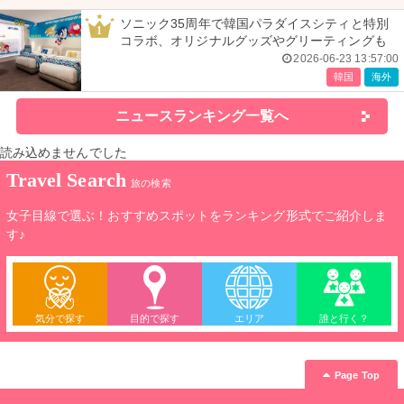
ソニック35周年で韓国パラダイスシティと特別
1
コラボ、オリジナルグッズやグリーティングも
2026-06-23 13:57:00
韓国
海外
ニュースランキング一覧へ
読み込めませんでした
Travel Search
旅の検索
女子目線で選ぶ！おすすめスポットをランキング形式でご紹介しま
す♪
気分で探す
目的で探す
エリア
誰と行く？
Page Top