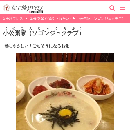
女子旅プレス
気分で探す(癒やされたい)
小公粥家（ソゴンジュクチプ）
そごんじゅくちぷ
小公粥家（ソゴンジュクチプ）
胃にやさしい！ごちそうになるお粥