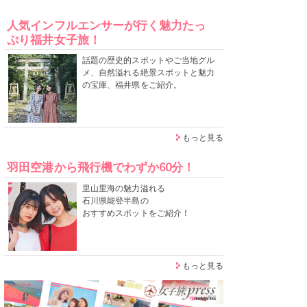
人気インフルエンサーが行く魅力たっ
ぷり福井女子旅！
話題の歴史的スポットやご当地グル
メ、自然溢れる絶景スポットと魅力
の宝庫、福井県をご紹介。
もっと見る
羽田空港から飛行機でわずか60分！
里山里海の魅力溢れる
石川県能登半島の
おすすめスポットをご紹介！
もっと見る