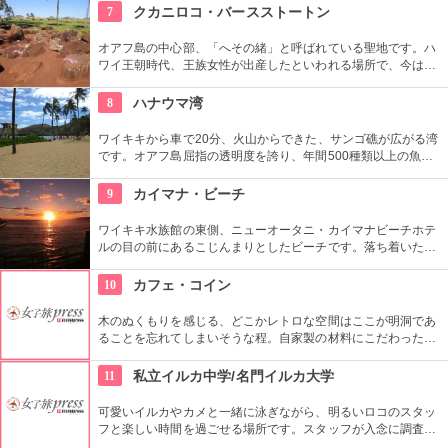
併設しています。そんな広くオシャレな店内ではコーヒーやス
7
クカニロコ・バースストートン
イーツ、サンドイッチなども頂けます。
オアフ島の中心部、「へその緒」と呼ばれている聖地です。ハ
ワイ王朝時代、王族女性が出産したといわれる場所で、今は子
宝祈願、安産祈願のパワースポットとして知られています。た
くさんのエネルギーを浴びて帰ってくださいね。
8
ハナウマ湾
ワイキキから車で20分、火山からできた、サンゴ礁が広がる湾
です。オアフ島屈指の透明度を誇り、年間500種類以上の魚が
生息しています。スノーケリングスポットとしても人気の場所
で年間100万人以上の観光客が訪れます。
9
カイマナ・ビーチ
ワイキキ水族館の東側、ニューオータニ・カイマナビーチホテ
ルの目の前にあるこじんまりとしたビーチです。落ち着いた雰
囲気なので、朝などお散歩途中に立ち寄ってみたい場所です。
すぐ横には終戦記念プールもあります。
10
カフェ・コイン
木のぬくもりを感じる、どこかレトロな空間はここが明洞であ
ることを忘れてしまいそうな程。自家製の材料にこだわったカ
フェメニューを楽しむ事が出来る他、なんといっても店員さん
の「おもてなし」に驚くはず。接客の良さや、お味に、ここは
11
私立イルカ中学/名門イルカ大学
ホテル？とため息がでてしまうかも。
可愛いイルカやカメと一緒に泳ぎながら、明るいロコのスタッ
フと楽しい時間を過ごせる場所です。スタッフが入念に調査す
るため、イルカ遭遇率の高さも評判。マリンスポーツやダンス