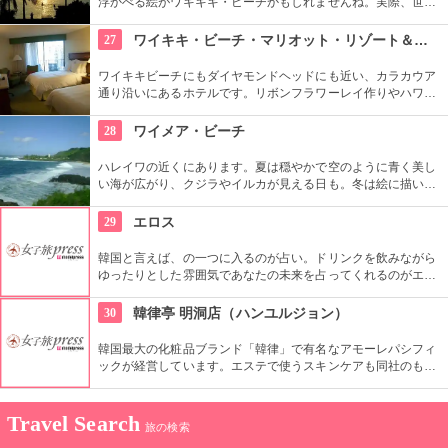
浮かべる絵がワキキキ・ビーチかもしれませんね。実際、世界
中から観光客が集まる有名な場所です。背景にはダイヤモン
ド・ヘッドが広がるビーチを散策し、「ハワイに来た！」を実
27
ワイキキ・ビーチ・マリオット・リゾート＆スパ
感したいものですね。
ワイキキビーチにもダイヤモンドヘッドにも近い、カラカウア
通り沿いにあるホテルです。リボンフラワーレイ作りやハワイ
アンキルト作りのハワイカルチャーのレッスンも好評です。ハ
ワイアンキルトの巨匠が作ったキルト型も買うことができま
28
ワイメア・ビーチ
す。
ハレイワの近くにあります。夏は穏やかで空のように青く美し
い海が広がり、クジラやイルカが見える日も。冬は絵に描いた
ような豪快な高波が押し寄せ、地元のボディボーダーやサーフ
ァーたちが集まります。夕日が絶景なことでも知られていま
29
エロス
す。
韓国と言えば、の一つに入るのが占い。ドリンクを飲みながら
ゆったりとした雰囲気であなたの未来を占ってくれるのがエロ
ス。良く当たると評判で今若い女性にも大人気です。
30
韓律亭 明洞店（ハンユルジョン）
韓国最大の化粧品ブランド「韓律」で有名なアモーレパシフィ
ックが経営しています。エステで使うスキンケアも同社のもの
を使用。韓方をベースとしたプログラムを受けることができま
す。
Travel Search
旅の検索