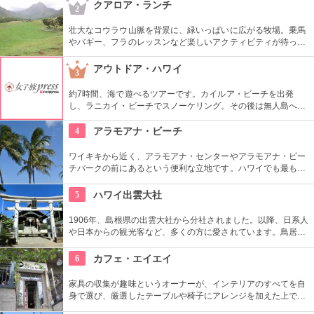
めるアトラクションがあります。カワイイお土産もいっぱい。
クアロア・ランチ
2
壮大なコウラウ山脈を背景に、緑いっぱいに広がる牧場。乗馬
やバギー、フラのレッスンなど楽しいアクティビティが待って
います。名物のハンバーガーも楽しみですね。映画『ジュラシ
ック・パーク』のロケ地としても知られ、ロケ地巡りのバスも
アウトドア・ハワイ
3
あります。
約7時間、海で遊べるツアーです。カイルア・ビーチを出発
し、ラニカイ・ビーチでスノーケリング。その後は無人島へゴ
ー！スカヌーをこぎながら、どこまでも続く美しい海を満喫で
きます。日本語スタッフもいますし、送迎やランチもついてい
4
アラモアナ・ビーチ
ます。
ワイキキから近く、アラモアナ・センターやアラモアナ・ビー
チパークの前にあるという便利な立地です。ハワイでも最も美
しいサンセットが見られると評判です。地元の方も多く、休日
はバーベキューやピクニックをしている人も見られます。
5
ハワイ出雲大社
1906年、島根県の出雲大社から分社されました。以降、日系人
や日本からの観光客など、多くの方に愛されています。鳥居や
しめ縄も神社も立派で、一瞬ハワイにいることを忘れそうにな
りそう。日本とハワイで2度お祈りされたお守りも好評です。
6
カフェ・エイエイ
家具の収集が趣味というオーナーが、インテリアのすべてを自
身で選び、厳選したテーブルや椅子にアレンジを加えた上で店
内に配置するというこだわり。地下にはインテリアショップも