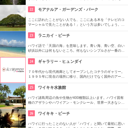
う竹林、落差約50メートルの豪快な滝、川のせせらぎやところ
どころから聞こえる鳥の声。ハワイ固有の生物もたくさんいる
22
モアナルア・ガーデンズ・パーク
ので、ガイドツアーを申し込んでいろいろ教わるのもアリ。
ここに訪れたことがない人でも、ここにある木を「テレビのコ
マーシャルで見たことがある！」という方は多いでしょう。日
立の「この木なんの木」の歌で有名になった大きな木『合歓の
樹』がここにあります。実物を見ると、感動しますよ！
23
ラニカイ・ビーチ
ハワイ語で「天国の海」を意味します。青い海、青い空、白い
砂浜以外には何もないところ。何もないシンプルさが一番の売
りといってよいでしょう。名前のとおり、ここは天国と思えて
しまうような穴場です。住宅地から海へ抜ける小道も風情あり
24
ギャラリー・ヒュンダイ
ます。
７０年代から現代画廊としてオープンしたコチラのギャリー。
１９９５年に現在の場所に移り、国内だけでなく国外のアーテ
ィストの作品を展示しています。有望な新進作家達の作品を展
示できるスペースを設け、モダン美術の流れを感じる事が出来
25
ワイキキ水族館
る、国内最高のギャラリーとしての評価も。
ハワイ諸島周辺の魚や生物が400種類以上います。ハワイ固有
種のアザラシやハワイアン・モンクレール、世界一大きなシャ
コ貝など、ここならではの生物も。ダイバーが見た海の世界を
再現したという、バーチャル体験型の水槽も人気です。
26
ワイキキ・ビーチ
ハワイに行ったことのない人が「ハワイ」と聞いて最初に思い