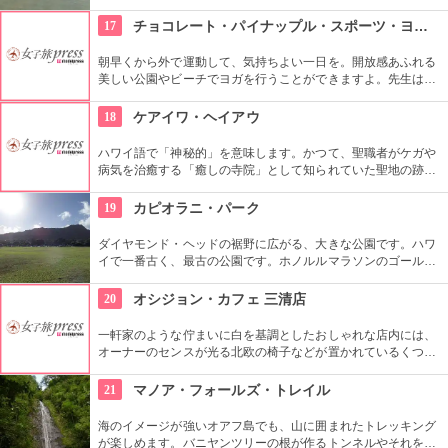
跡」。船に乗ってサンドバーへ出かけることができる現地ツア
ーが組まれているので、ぜひ利用してみて。
17
チョコレート・パイナップル・スポーツ・ヨガ・スタジオ
朝早くから外で運動して、気持ちよい一日を。開放感あふれる
美しい公園やビーチでヨガを行うことができますよ。先生は日
本語もOKです。毎週水曜日の夕方、ワイキキビーチウォークの
芝生エリアで無料のヨガレッスンも行っているので、初心者は
18
ケアイワ・ヘイアウ
コチラもぜひ。
ハワイ語で「神秘的」を意味します。かつて、聖職者がケガや
病気を治癒する「癒しの寺院」として知られていた聖地の跡地
です。現在はは『ケアイワ・ヘイアウ州立公園』として整備さ
れ、市民の憩いの場所になっています。
19
カピオラニ・パーク
ダイヤモンド・ヘッドの裾野に広がる、大きな公園です。ハワ
イで一番古く、最古の公園です。ホノルルマラソンのゴール地
点としても有名ですね。ハワイ王朝最後の王カラカウアによっ
て、クイーン・カピオラニの名前が冠せられました。
20
オシジョン・カフェ 三清店
一軒家のような佇まいに白を基調としたおしゃれな店内には、
オーナーのセンスが光る北欧の椅子などが置かれているくつろ
ぎ空間。スイーツやスコーンなどは毎日お店で手作りしてお
り、ラテアートを楽しめるコーヒーメニューも充実。旅行の合
21
マノア・フォールズ・トレイル
間にほっと一息つける場所です。
海のイメージが強いオアフ島でも、山に囲まれたトレッキング
が楽しめます。バニヤンツリーの根が作るトンネルやそれを囲