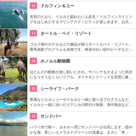
やフラなどの“授業”もあります。“卒業”時の達成感は一緒の思い
12
ドルフィン＆ユー
出になりそうですね。
名前のとおり、イルカと戯れたい人必見！ドルフィンスイミン
グをはじめとするマリンアクティビティが楽しめます。お天気
によってコースを変えてくれるので、イルカに会える確率も高
いそう。バーベキューやフラ、ウクレレ演奏など、嬉しいおも
13
タートル・ベイ・リゾート
てなしも。
ゴルフ場やホテルなどの施設が揃うタートルベイ・リゾート。
乗馬体験プログラムも名物です。林道や白い砂のビーチなど、
馬に乗りながら大自然をのんびり、ゆっくりと楽しめます。夕
暮れ時のビーチを巡る乗馬プログラムもあります。
14
ホノルル動物園
ほとんどの動物が放し飼いにされ、サバンナをさまよった気分
になりそうなくらいリアル。ダイヤモンドヘッドを背景に象さ
んが見えたり、ハワイ固有種の動物やトロピカルフラワーやフ
ルーツを観察できたりと、随所でハワイらしさも楽しめます。
15
シーライフ・パーク
華麗なイルカショーやイルカと一緒に遊べるプログラムなど、
イルカと一緒に泳いだりアシカの餌付け体験、海中散歩など、
家族で遊べるアトラクションがいっぱい。おみやげにイルカの
ヌイグルミやTシャツなどオリジナルグッズも人気です。
16
サンドバー
ハワイ州で唯一、カネオヘ湾にサンドバーが出現します。穏や
かな海、美しいエメラルドグリーンの浅瀬は、まさに「奇