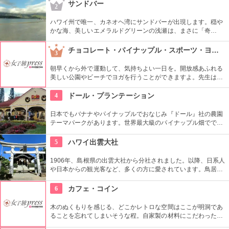
きます。日本語スタッフもいますし、送迎やランチもついてい
サンドバー
2
ます。
ハワイ州で唯一、カネオヘ湾にサンドバーが出現します。穏や
かな海、美しいエメラルドグリーンの浅瀬は、まさに「奇
跡」。船に乗ってサンドバーへ出かけることができる現地ツア
ーが組まれているので、ぜひ利用してみて。
チョコレート・パイナップル・スポーツ・ヨガ・スタジオ
3
朝早くから外で運動して、気持ちよい一日を。開放感あふれる
美しい公園やビーチでヨガを行うことができますよ。先生は日
本語もOKです。毎週水曜日の夕方、ワイキキビーチウォークの
芝生エリアで無料のヨガレッスンも行っているので、初心者は
4
ドール・プランテーション
コチラもぜひ。
日本でもバナナやパイナップルでおなじみ『ドール』社の農園
テーマパークがあります。世界最大級のパイナップル畑ででき
た迷路やパイナップル・エキスプレスなど、大人も子供も楽し
めるアトラクションがあります。カワイイお土産もいっぱい。
5
ハワイ出雲大社
1906年、島根県の出雲大社から分社されました。以降、日系人
や日本からの観光客など、多くの方に愛されています。鳥居や
しめ縄も神社も立派で、一瞬ハワイにいることを忘れそうにな
りそう。日本とハワイで2度お祈りされたお守りも好評です。
6
カフェ・コイン
木のぬくもりを感じる、どこかレトロな空間はここが明洞であ
ることを忘れてしまいそうな程。自家製の材料にこだわったカ
フェメニューを楽しむ事が出来る他、なんといっても店員さん