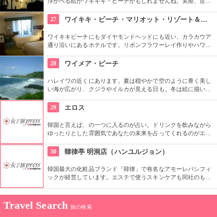
浮かべる絵がワキキキ・ビーチかもしれませんね。実際、世界
中から観光客が集まる有名な場所です。背景にはダイヤモン
ド・ヘッドが広がるビーチを散策し、「ハワイに来た！」を実
27
ワイキキ・ビーチ・マリオット・リゾート＆スパ
感したいものですね。
ワイキキビーチにもダイヤモンドヘッドにも近い、カラカウア
通り沿いにあるホテルです。リボンフラワーレイ作りやハワイ
アンキルト作りのハワイカルチャーのレッスンも好評です。ハ
ワイアンキルトの巨匠が作ったキルト型も買うことができま
28
ワイメア・ビーチ
す。
ハレイワの近くにあります。夏は穏やかで空のように青く美し
い海が広がり、クジラやイルカが見える日も。冬は絵に描いた
ような豪快な高波が押し寄せ、地元のボディボーダーやサーフ
ァーたちが集まります。夕日が絶景なことでも知られていま
29
エロス
す。
韓国と言えば、の一つに入るのが占い。ドリンクを飲みながら
ゆったりとした雰囲気であなたの未来を占ってくれるのがエロ
ス。良く当たると評判で今若い女性にも大人気です。
30
韓律亭 明洞店（ハンユルジョン）
韓国最大の化粧品ブランド「韓律」で有名なアモーレパシフィ
ックが経営しています。エステで使うスキンケアも同社のもの
を使用。韓方をベースとしたプログラムを受けることができま
す。
Travel Search
旅の検索