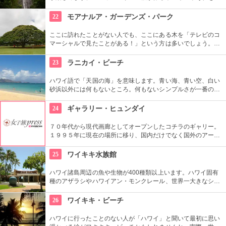
う竹林、落差約50メートルの豪快な滝、川のせせらぎやところ
どころから聞こえる鳥の声。ハワイ固有の生物もたくさんいる
22
モアナルア・ガーデンズ・パーク
ので、ガイドツアーを申し込んでいろいろ教わるのもアリ。
ここに訪れたことがない人でも、ここにある木を「テレビのコ
マーシャルで見たことがある！」という方は多いでしょう。日
立の「この木なんの木」の歌で有名になった大きな木『合歓の
樹』がここにあります。実物を見ると、感動しますよ！
23
ラニカイ・ビーチ
ハワイ語で「天国の海」を意味します。青い海、青い空、白い
砂浜以外には何もないところ。何もないシンプルさが一番の売
りといってよいでしょう。名前のとおり、ここは天国と思えて
しまうような穴場です。住宅地から海へ抜ける小道も風情あり
24
ギャラリー・ヒュンダイ
ます。
７０年代から現代画廊としてオープンしたコチラのギャリー。
１９９５年に現在の場所に移り、国内だけでなく国外のアーテ
ィストの作品を展示しています。有望な新進作家達の作品を展
示できるスペースを設け、モダン美術の流れを感じる事が出来
25
ワイキキ水族館
る、国内最高のギャラリーとしての評価も。
ハワイ諸島周辺の魚や生物が400種類以上います。ハワイ固有
種のアザラシやハワイアン・モンクレール、世界一大きなシャ
コ貝など、ここならではの生物も。ダイバーが見た海の世界を
再現したという、バーチャル体験型の水槽も人気です。
26
ワイキキ・ビーチ
ハワイに行ったことのない人が「ハワイ」と聞いて最初に思い