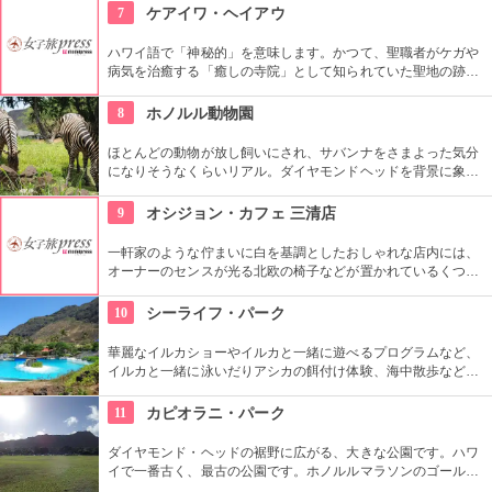
の「おもてなし」に驚くはず。接客の良さや、お味に、ここは
7
ケアイワ・ヘイアウ
ホテル？とため息がでてしまうかも。
ハワイ語で「神秘的」を意味します。かつて、聖職者がケガや
病気を治癒する「癒しの寺院」として知られていた聖地の跡地
です。現在はは『ケアイワ・ヘイアウ州立公園』として整備さ
れ、市民の憩いの場所になっています。
8
ホノルル動物園
ほとんどの動物が放し飼いにされ、サバンナをさまよった気分
になりそうなくらいリアル。ダイヤモンドヘッドを背景に象さ
んが見えたり、ハワイ固有種の動物やトロピカルフラワーやフ
ルーツを観察できたりと、随所でハワイらしさも楽しめます。
9
オシジョン・カフェ 三清店
一軒家のような佇まいに白を基調としたおしゃれな店内には、
オーナーのセンスが光る北欧の椅子などが置かれているくつろ
ぎ空間。スイーツやスコーンなどは毎日お店で手作りしてお
り、ラテアートを楽しめるコーヒーメニューも充実。旅行の合
10
シーライフ・パーク
間にほっと一息つける場所です。
華麗なイルカショーやイルカと一緒に遊べるプログラムなど、
イルカと一緒に泳いだりアシカの餌付け体験、海中散歩など、
家族で遊べるアトラクションがいっぱい。おみやげにイルカの
ヌイグルミやTシャツなどオリジナルグッズも人気です。
11
カピオラニ・パーク
ダイヤモンド・ヘッドの裾野に広がる、大きな公園です。ハワ
イで一番古く、最古の公園です。ホノルルマラソンのゴール地
点としても有名ですね。ハワイ王朝最後の王カラカウアによっ