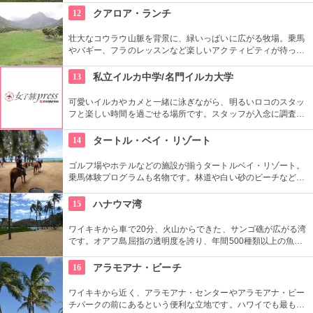
て、クイーン・カピオラニの名前が冠せられました。
12
クアロア・ランチ
壮大なコウラウ山脈を背景に、緑いっぱいに広がる牧場。乗馬
やバギー、フラのレッスンなど楽しいアクティビティが待って
います。名物のハンバーガーも楽しみですね。映画『ジュラシ
ック・パーク』のロケ地としても知られ、ロケ地巡りのバスも
13
私立イルカ中学/名門イルカ大学
あります。
可愛いイルカやカメと一緒に泳ぎながら、明るいロコのスタッ
フと楽しい時間を過ごせる場所です。スタッフが入念に調査す
るため、イルカ遭遇率の高さも評判。マリンスポーツやダンス
やフラなどの“授業”もあります。“卒業”時の達成感は一緒の思い
14
タートル・ベイ・リゾート
出になりそうですね。
ゴルフ場やホテルなどの施設が揃うタートルベイ・リゾート。
乗馬体験プログラムも名物です。林道や白い砂のビーチなど、
馬に乗りながら大自然をのんびり、ゆっくりと楽しめます。夕
暮れ時のビーチを巡る乗馬プログラムもあります。
15
ハナウマ湾
ワイキキから車で20分、火山からできた、サンゴ礁が広がる湾
です。オアフ島屈指の透明度を誇り、年間500種類以上の魚が
生息しています。スノーケリングスポットとしても人気の場所
で年間100万人以上の観光客が訪れます。
16
アラモアナ・ビーチ
ワイキキから近く、アラモアナ・センターやアラモアナ・ビー
チパークの前にあるという便利な立地です。ハワイでも最も美