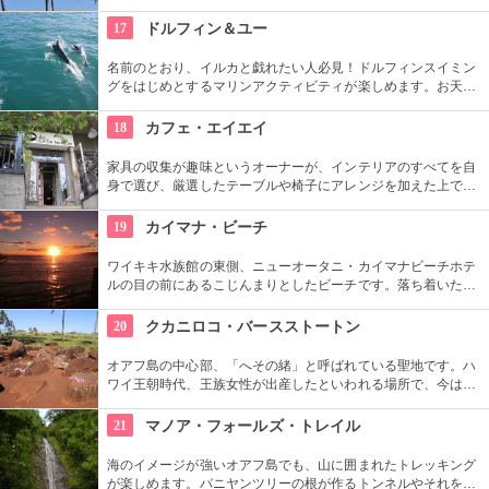
しいサンセットが見られると評判です。地元の方も多く、休日
はバーベキューやピクニックをしている人も見られます。
17
ドルフィン＆ユー
名前のとおり、イルカと戯れたい人必見！ドルフィンスイミン
グをはじめとするマリンアクティビティが楽しめます。お天気
によってコースを変えてくれるので、イルカに会える確率も高
いそう。バーベキューやフラ、ウクレレ演奏など、嬉しいおも
18
カフェ・エイエイ
てなしも。
家具の収集が趣味というオーナーが、インテリアのすべてを自
身で選び、厳選したテーブルや椅子にアレンジを加えた上で店
内に配置するというこだわり。地下にはインテリアショップも
併設しています。そんな広くオシャレな店内ではコーヒーやス
19
カイマナ・ビーチ
イーツ、サンドイッチなども頂けます。
ワイキキ水族館の東側、ニューオータニ・カイマナビーチホテ
ルの目の前にあるこじんまりとしたビーチです。落ち着いた雰
囲気なので、朝などお散歩途中に立ち寄ってみたい場所です。
すぐ横には終戦記念プールもあります。
20
クカニロコ・バースストートン
オアフ島の中心部、「へその緒」と呼ばれている聖地です。ハ
ワイ王朝時代、王族女性が出産したといわれる場所で、今は子
宝祈願、安産祈願のパワースポットとして知られています。た
くさんのエネルギーを浴びて帰ってくださいね。
21
マノア・フォールズ・トレイル
海のイメージが強いオアフ島でも、山に囲まれたトレッキング
が楽しめます。バニヤンツリーの根が作るトンネルやそれを囲