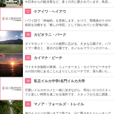
や日本からの観光客など、多くの方に愛されています。鳥居や
しめ縄も神社も立派で、一瞬ハワイにいることを忘れそうにな
りそう。日本とハワイで2度お祈りされたお守りも好評です。
17
ケアイワ・ヘイアウ
ハワイ語で「神秘的」を意味します。かつて、聖職者がケガや
病気を治癒する「癒しの寺院」として知られていた聖地の跡地
です。現在はは『ケアイワ・ヘイアウ州立公園』として整備さ
れ、市民の憩いの場所になっています。
18
カピオラニ・パーク
ダイヤモンド・ヘッドの裾野に広がる、大きな公園です。ハワ
イで一番古く、最古の公園です。ホノルルマラソンのゴール地
点としても有名ですね。ハワイ王朝最後の王カラカウアによっ
て、クイーン・カピオラニの名前が冠せられました。
19
カイマナ・ビーチ
ワイキキ水族館の東側、ニューオータニ・カイマナビーチホテ
ルの目の前にあるこじんまりとしたビーチです。落ち着いた雰
囲気なので、朝などお散歩途中に立ち寄ってみたい場所です。
すぐ横には終戦記念プールもあります。
20
私立イルカ中学/名門イルカ大学
可愛いイルカやカメと一緒に泳ぎながら、明るいロコのスタッ
フと楽しい時間を過ごせる場所です。スタッフが入念に調査す
るため、イルカ遭遇率の高さも評判。マリンスポーツやダンス
やフラなどの“授業”もあります。“卒業”時の達成感は一緒の思い
21
マノア・フォールズ・トレイル
出になりそうですね。
海のイメージが強いオアフ島でも、山に囲まれたトレッキング