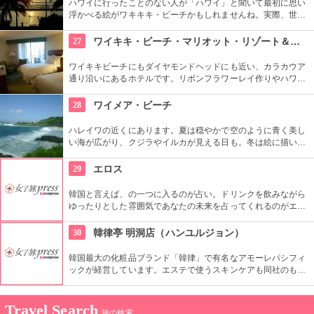
ハワイに行ったことのない人が「ハワイ」と聞いて最初に思い
浮かべる絵がワキキキ・ビーチかもしれませんね。実際、世界
中から観光客が集まる有名な場所です。背景にはダイヤモン
ド・ヘッドが広がるビーチを散策し、「ハワイに来た！」を実
27
ワイキキ・ビーチ・マリオット・リゾート＆スパ
感したいものですね。
ワイキキビーチにもダイヤモンドヘッドにも近い、カラカウア
通り沿いにあるホテルです。リボンフラワーレイ作りやハワイ
アンキルト作りのハワイカルチャーのレッスンも好評です。ハ
ワイアンキルトの巨匠が作ったキルト型も買うことができま
28
ワイメア・ビーチ
す。
ハレイワの近くにあります。夏は穏やかで空のように青く美し
い海が広がり、クジラやイルカが見える日も。冬は絵に描いた
ような豪快な高波が押し寄せ、地元のボディボーダーやサーフ
ァーたちが集まります。夕日が絶景なことでも知られていま
29
エロス
す。
韓国と言えば、の一つに入るのが占い。ドリンクを飲みながら
ゆったりとした雰囲気であなたの未来を占ってくれるのがエロ
ス。良く当たると評判で今若い女性にも大人気です。
30
韓律亭 明洞店（ハンユルジョン）
韓国最大の化粧品ブランド「韓律」で有名なアモーレパシフィ
ックが経営しています。エステで使うスキンケアも同社のもの
を使用。韓方をベースとしたプログラムを受けることができま
す。
Travel Search
旅の検索