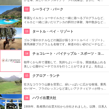
跡」。船に乗ってサンドバーへ出かけることができる現地ツア
ーが組まれているので、ぜひ利用してみて。
12
シーライフ・パーク
華麗なイルカショーやイルカと一緒に遊べるプログラムなど、
イルカと一緒に泳いだりアシカの餌付け体験、海中散歩など、
家族で遊べるアトラクションがいっぱい。おみやげにイルカの
ヌイグルミやTシャツなどオリジナルグッズも人気です。
13
タートル・ベイ・リゾート
ゴルフ場やホテルなどの施設が揃うタートルベイ・リゾート。
乗馬体験プログラムも名物です。林道や白い砂のビーチなど、
馬に乗りながら大自然をのんびり、ゆっくりと楽しめます。夕
暮れ時のビーチを巡る乗馬プログラムもあります。
14
チョコレート・パイナップル・スポーツ・ヨガ・スタジオ
朝早くから外で運動して、気持ちよい一日を。開放感あふれる
美しい公園やビーチでヨガを行うことができますよ。先生は日
本語もOKです。毎週水曜日の夕方、ワイキキビーチウォークの
芝生エリアで無料のヨガレッスンも行っているので、初心者は
15
クアロア・ランチ
コチラもぜひ。
壮大なコウラウ山脈を背景に、緑いっぱいに広がる牧場。乗馬
やバギー、フラのレッスンなど楽しいアクティビティが待って
います。名物のハンバーガーも楽しみですね。映画『ジュラシ
ック・パーク』のロケ地としても知られ、ロケ地巡りのバスも
16
ハワイ出雲大社
あります。
1906年、島根県の出雲大社から分社されました。以降、日系人