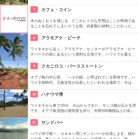
んが見えたり、ハワイ固有種の動物やトロピカルフラワーやフ
ルーツを観察できたりと、随所でハワイらしさも楽しめます。
7
カフェ・コイン
木のぬくもりを感じる、どこかレトロな空間はここが明洞であ
ることを忘れてしまいそうな程。自家製の材料にこだわったカ
フェメニューを楽しむ事が出来る他、なんといっても店員さん
の「おもてなし」に驚くはず。接客の良さや、お味に、ここは
8
アラモアナ・ビーチ
ホテル？とため息がでてしまうかも。
ワイキキから近く、アラモアナ・センターやアラモアナ・ビー
チパークの前にあるという便利な立地です。ハワイでも最も美
しいサンセットが見られると評判です。地元の方も多く、休日
はバーベキューやピクニックをしている人も見られます。
9
クカニロコ・バースストートン
オアフ島の中心部、「へその緒」と呼ばれている聖地です。ハ
ワイ王朝時代、王族女性が出産したといわれる場所で、今は子
宝祈願、安産祈願のパワースポットとして知られています。た
くさんのエネルギーを浴びて帰ってくださいね。
10
ハナウマ湾
ワイキキから車で20分、火山からできた、サンゴ礁が広がる湾
です。オアフ島屈指の透明度を誇り、年間500種類以上の魚が
生息しています。スノーケリングスポットとしても人気の場所
で年間100万人以上の観光客が訪れます。
11
サンドバー
ハワイ州で唯一、カネオヘ湾にサンドバーが出現します。穏や
かな海、美しいエメラルドグリーンの浅瀬は、まさに「奇