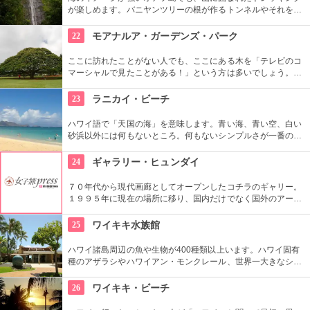
が楽しめます。バニヤンツリーの根が作るトンネルやそれを囲
う竹林、落差約50メートルの豪快な滝、川のせせらぎやところ
どころから聞こえる鳥の声。ハワイ固有の生物もたくさんいる
22
モアナルア・ガーデンズ・パーク
ので、ガイドツアーを申し込んでいろいろ教わるのもアリ。
ここに訪れたことがない人でも、ここにある木を「テレビのコ
マーシャルで見たことがある！」という方は多いでしょう。日
立の「この木なんの木」の歌で有名になった大きな木『合歓の
樹』がここにあります。実物を見ると、感動しますよ！
23
ラニカイ・ビーチ
ハワイ語で「天国の海」を意味します。青い海、青い空、白い
砂浜以外には何もないところ。何もないシンプルさが一番の売
りといってよいでしょう。名前のとおり、ここは天国と思えて
しまうような穴場です。住宅地から海へ抜ける小道も風情あり
24
ギャラリー・ヒュンダイ
ます。
７０年代から現代画廊としてオープンしたコチラのギャリー。
１９９５年に現在の場所に移り、国内だけでなく国外のアーテ
ィストの作品を展示しています。有望な新進作家達の作品を展
示できるスペースを設け、モダン美術の流れを感じる事が出来
25
ワイキキ水族館
る、国内最高のギャラリーとしての評価も。
ハワイ諸島周辺の魚や生物が400種類以上います。ハワイ固有
種のアザラシやハワイアン・モンクレール、世界一大きなシャ
コ貝など、ここならではの生物も。ダイバーが見た海の世界を
再現したという、バーチャル体験型の水槽も人気です。
26
ワイキキ・ビーチ