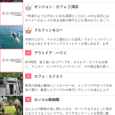
た迷路やパイナップル・エキスプレスなど、大人も子供も楽し
めるアトラクションがあります。カワイイお土産もいっぱい。
オシジョン・カフェ 三清店
2
一軒家のような佇まいに白を基調としたおしゃれな店内には、
オーナーのセンスが光る北欧の椅子などが置かれているくつろ
ぎ空間。スイーツやスコーンなどは毎日お店で手作りしてお
り、ラテアートを楽しめるコーヒーメニューも充実。旅行の合
ドルフィン＆ユー
3
間にほっと一息つける場所です。
名前のとおり、イルカと戯れたい人必見！ドルフィンスイミン
グをはじめとするマリンアクティビティが楽しめます。お天気
によってコースを変えてくれるので、イルカに会える確率も高
いそう。バーベキューやフラ、ウクレレ演奏など、嬉しいおも
4
アウトドア・ハワイ
てなしも。
約7時間、海で遊べるツアーです。カイルア・ビーチを出発
し、ラニカイ・ビーチでスノーケリング。その後は無人島へゴ
ー！スカヌーをこぎながら、どこまでも続く美しい海を満喫で
きます。日本語スタッフもいますし、送迎やランチもついてい
5
カフェ・エイエイ
ます。
家具の収集が趣味というオーナーが、インテリアのすべてを自
身で選び、厳選したテーブルや椅子にアレンジを加えた上で店
内に配置するというこだわり。地下にはインテリアショップも
併設しています。そんな広くオシャレな店内ではコーヒーやス
6
ホノルル動物園
イーツ、サンドイッチなども頂けます。
ほとんどの動物が放し飼いにされ、サバンナをさまよった気分
になりそうなくらいリアル。ダイヤモンドヘッドを背景に象さ