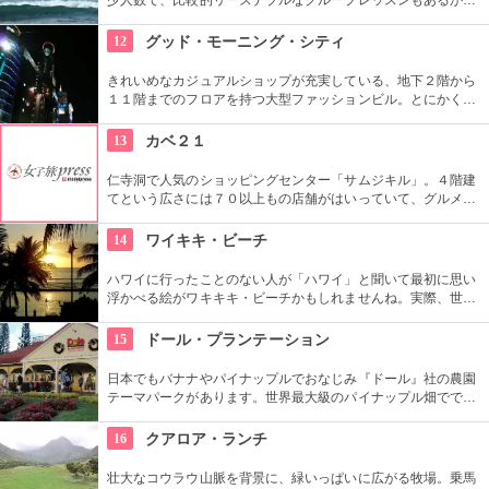
1対1でしっかりと学べるプライベートレッスンもあります。初
心者の方も基本動作からきちんと学んで、いざ海へ！
12
グッド・モーニング・シティ
きれいめなカジュアルショップが充実している、地下２階から
１１階までのフロアを持つ大型ファッションビル。とにかく品
揃えが豊富なので見て回るのも大変！そんな時は、８階と９階
はフードコートになっているので、休憩しながらも出来て
13
カベ２１
Good！９階から１１階には映画館も入っているので、韓国語
での映画も楽しめます。
仁寺洞で人気のショッピングセンター「サムジキル」。４階建
てという広さには７０以上もの店舗がはいっていて、グルメや
ショッピング、アート鑑賞なども。その中にあるコチラのお店
では螺細製品や乗り下など、韓国の伝統工芸品を取り扱い、お
14
ワイキキ・ビーチ
気に入りの１つが見つかるはず。
ハワイに行ったことのない人が「ハワイ」と聞いて最初に思い
浮かべる絵がワキキキ・ビーチかもしれませんね。実際、世界
中から観光客が集まる有名な場所です。背景にはダイヤモン
ド・ヘッドが広がるビーチを散策し、「ハワイに来た！」を実
15
ドール・プランテーション
感したいものですね。
日本でもバナナやパイナップルでおなじみ『ドール』社の農園
テーマパークがあります。世界最大級のパイナップル畑ででき
た迷路やパイナップル・エキスプレスなど、大人も子供も楽し
めるアトラクションがあります。カワイイお土産もいっぱい。
16
クアロア・ランチ
壮大なコウラウ山脈を背景に、緑いっぱいに広がる牧場。乗馬