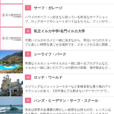
ー！スカヌーをこぎながら、どこまでも続く美しい海を満喫で
きます。日本語スタッフもいますし、送迎やランチもついてい
7
サーフ・ガレージ
ます。
ハワイのサーフィン好きなら知っている有名なサーフショッ
プ。ロングボードやショートボードはもちろん、フィンやウェ
ットスーツまでなんでも相談できる専門店。 ボードのレンタル
や保管も行っています。
8
私立イルカ中学/名門イルカ大学
可愛いイルカやカメと一緒に泳ぎながら、明るいロコのスタッ
フと楽しい時間を過ごせる場所です。スタッフが入念に調査す
るため、イルカ遭遇率の高さも評判。マリンスポーツやダンス
やフラなどの“授業”もあります。“卒業”時の達成感は一緒の思い
9
シーライフ・パーク
出になりそうですね。
華麗なイルカショーやイルカと一緒に遊べるプログラムなど、
イルカと一緒に泳いだりアシカの餌付け体験、海中散歩など、
家族で遊べるアトラクションがいっぱい。おみやげにイルカの
ヌイグルミやTシャツなどオリジナルグッズも人気です。
10
ロッテ・ワールド
スリリングなジェットコースターなど多種多彩な乗り物のアト
ラクションがあり、1日中遊んでも飽きないテーマパークで
す。ドラマ『ボスを守れ』のロケ地としても有名になりまし
た。夜はお城のライトアップもあり、デートで訪れるのも楽し
11
ハンズ・ヒーデマン・サーフ・スクール
そうです。
先生は世界大会優勝の輝かしい経歴をお持ちの方。レッスンは
少人数で、比較的リーズナブルなグループレッスンもあるが、