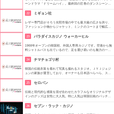
ーンドラマ「ドリームハイ」。最終回の圧巻のダンスシーンが
撮影されたのは、コチラの大型ファッションストリートの広場
でした。ロケ地堪能だけでなく、お買い物も楽しめます。ソウ
22
ミギョン社
ルから1時間弱。
レザー専門店がそろう光熙市場の中でも最大級の広さを誇り、
ファッション小物からジャケット、ミンクのコートまで幅広い
商品が揃うコチラのお店。卸値で購入できるだけでなく、オー
ダーメイドも可能で、欲しいデザインや素材を相談しながら決
23
パラダイスカジノ ウォーカーヒル
められます。
1968年オープンの韓国初、外国人専用カジノです。空港から無
料シャトルバスも出ているので、足を運び易いのも魅力の一
つ。旅の楽しみとして、思い出として、大人の世界を味わって
帰るのもいいですね。
24
チマチョゴリ村
韓国の伝統衣装を着れて写真も撮れるスタジオ。ＪＹＪジェジ
ュンの家族が運営しており、オーナーも日本語ぺらぺら、スタ
ッフも日本人がいるので言葉の心配もなし。女性はもちろん、
男性や小さな子供用の衣装も沢山あり、カップル写真に家族写
25
セロバン
真、友達同士の記念にもってこい。
伝統と現代的な感覚を混ぜ合わせたカラフルなオリジナルデザ
インのグッズは女性に大人気。特に人気は韓国伝統のパッチワ
ークであるポジャギを使ったオリジナル商品。セミオーダーも
できて、日本への発送もしてくれます。姉妹オーナーは日本へ
26
セブン・ラック・カジノ
の留学経験があるので、日本語もばっちり。