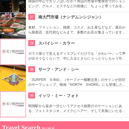
韓国の中心でカジノはいかが？周辺の市場や繁華街でのショッ
ピング、グルメ、エステなどの前後に、ちょっと寄ってみる？
という感覚で寄る人も多い。ビギナーの人でも十分に楽しめ
る。外国人専用 CASINO 無料シャトルバスもあり、便利。
27
南大門市場（ナンデムンシジャン）
食材、ファッション、雑貨、コスメ、お土産などなど、屋台か
ら路面店、近代的なビルまで、多数のお店が集まっています。
600年ほどの歴史があり、ソウルで最も古い市場です。狭い路
地は常に買い物客であふれかえり、賑やかな空間が溢れます。
28
スパイシー・カラー
ガラス張りで見えるディスプレイだけでも「かわい〜」って声
が出そうなくらいで、中に入るとさらにうっとりしちゃう可愛
いアイテムがいっぱい。 雑貨から、靴、お洋服まで揃っている
ので、韓国の可愛いファッション好きにオススメ。
29
サーフ・アンド・シー
「SURFER X-ING」（サーファー横断注意）のサインが目印
のサーフショップ。映画『NORTH SHORE』にも登場した
1921年築の伝統ある建物で営業しています。日本語が話せる日
本人スタッフもいるから、日本語で安心してお買い物ができま
30
イッツ・ミー・フォト
すよ。
明洞駅から徒歩一分というアクセス抜群のロケーションにあ
る、フォトスタジオ。メイクにヘアー、そして衣装にいたるま
でトータルコーディネートしてもらい、プロのカメラマンが撮
影して作品を持ち帰ることができる。国内外多くの方から支持
を受けており、様々なメディアに取り上げられている有名店。
Travel Search
旅の検索