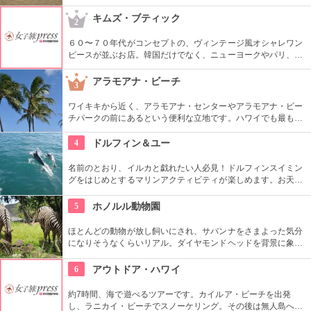
生息しています。スノーケリングスポットとしても人気の場所
で年間100万人以上の観光客が訪れます。
キムズ・ブティック
2
６０〜７０年代がコンセプトの、ヴィンテージ風オシャレワン
ピースが並ぶお店。韓国だけでなく、ニューヨークやパリ、ロ
ンドンでも有名というコチラは、キャメロンディアスなども愛
用とか。質感や柄だけでなく、素材の全てを韓国内で調達する
アラモアナ・ビーチ
3
という徹底したこだわりと、リーズナブルなお値段で買える事
が人気の理由。
ワイキキから近く、アラモアナ・センターやアラモアナ・ビー
チパークの前にあるという便利な立地です。ハワイでも最も美
しいサンセットが見られると評判です。地元の方も多く、休日
はバーベキューやピクニックをしている人も見られます。
4
ドルフィン＆ユー
名前のとおり、イルカと戯れたい人必見！ドルフィンスイミン
グをはじめとするマリンアクティビティが楽しめます。お天気
によってコースを変えてくれるので、イルカに会える確率も高
いそう。バーベキューやフラ、ウクレレ演奏など、嬉しいおも
5
ホノルル動物園
てなしも。
ほとんどの動物が放し飼いにされ、サバンナをさまよった気分
になりそうなくらいリアル。ダイヤモンドヘッドを背景に象さ
んが見えたり、ハワイ固有種の動物やトロピカルフラワーやフ
ルーツを観察できたりと、随所でハワイらしさも楽しめます。
6
アウトドア・ハワイ
約7時間、海で遊べるツアーです。カイルア・ビーチを出発
し、ラニカイ・ビーチでスノーケリング。その後は無人島へゴ