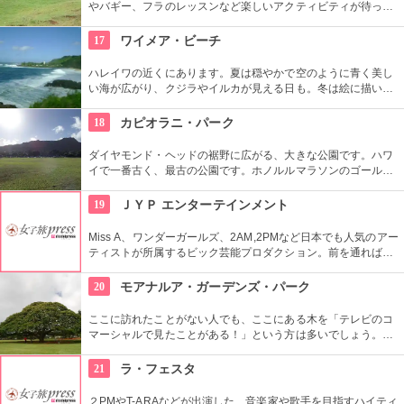
やバギー、フラのレッスンなど楽しいアクティビティが待って
います。名物のハンバーガーも楽しみですね。映画『ジュラシ
ック・パーク』のロケ地としても知られ、ロケ地巡りのバスも
17
ワイメア・ビーチ
あります。
ハレイワの近くにあります。夏は穏やかで空のように青く美し
い海が広がり、クジラやイルカが見える日も。冬は絵に描いた
ような豪快な高波が押し寄せ、地元のボディボーダーやサーフ
ァーたちが集まります。夕日が絶景なことでも知られていま
18
カピオラニ・パーク
す。
ダイヤモンド・ヘッドの裾野に広がる、大きな公園です。ハワ
イで一番古く、最古の公園です。ホノルルマラソンのゴール地
点としても有名ですね。ハワイ王朝最後の王カラカウアによっ
て、クイーン・カピオラニの名前が冠せられました。
19
ＪＹＰ エンターテインメント
Miss A、ワンダーガールズ、2AM,2PMなど日本でも人気のアー
ティストが所属するビック芸能プロダクション。前を通れば、
運よく芸能人に会えるかも？！
20
モアナルア・ガーデンズ・パーク
ここに訪れたことがない人でも、ここにある木を「テレビのコ
マーシャルで見たことがある！」という方は多いでしょう。日
立の「この木なんの木」の歌で有名になった大きな木『合歓の
樹』がここにあります。実物を見ると、感動しますよ！
21
ラ・フェスタ
２PMやT-ARAなどが出演した、音楽家や歌手を目指すハイティ