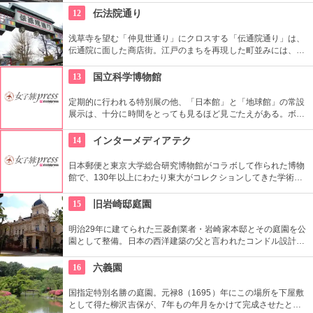
12
伝法院通り
浅草寺を望む「仲見世通り」にクロスする「伝通院通り」は、
伝通院に面した商店街。江戸のまちを再現した町並みには、屋
根の上の鼠小僧や火の見櫓、軒瓦、などたくさんの見どころが
あります。多彩なお店が並んでいて、買い物や食事も楽しめま
13
国立科学博物館
す。
定期的に行われる特別展の他、「日本館」と「地球館」の常設
展示は、十分に時間をとっても見るほど見ごたえがある。ボラ
ンティアによるガイドツアーに参加すればなお理解が深まるこ
とまちがいなし。
14
インターメディアテク
日本郵便と東京大学総合研究博物館がコラボして作られた博物
館で、130年以上にわたり東大がコレクションしてきた学術コ
レクションの他にも弥生時代の土器など歴史的標本も展示され
ている。
15
旧岩崎邸庭園
明治29年に建てられた三菱創業者・岩崎家本邸とその庭園を公
園として整備。日本の西洋建築の父と言われたコンドル設計の
洋館や撞球室は本格的な西洋木造建築で見応えたっぷり。重要
文化財にもなっている。
16
六義園
国指定特別名勝の庭園。元禄8（1695）年にこの場所を下屋敷
として得た柳沢吉保が、7年もの年月をかけて完成させたとい