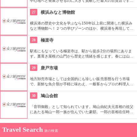
中心地へと発展させるのに大きく貢献した最大の百貨店です。
地元、博多や九州自慢の美味しい食材はもちろん、全国から 特
別に集めた、土地柄や季節を感じさせる商品を積極的に紹介し
27
横浜みなと博物館
ている。
横浜港の歴史や文化を学ぶなら150年以上前に開港した横浜み
なと博物館へ！２つの学びゾーンのほか、横浜港を再現して小
型船を操縦できる本格的な操船シミュレーターもあり、大人も
子どもも夢中になりそう！
28
極楽寺
駅名にもなっている極楽寺は、駅から徒歩2分の場所にありま
す。藁葺き屋根の山門から歴史と情緒を感じます。春には山門
前の桜が大変美しく、思わず写真におさめたくなる光景です。
またお正月と4月8日にご開帳される、重要文化財の秘仏「清涼
29
唐戸市場
寺式釈迦如来立像」も必見です。
地方卸売市場としては全国的にも珍しい販売形態を行う市場
で、新鮮な魚介類が手軽に味わえ、一般客からプロの料理人も
食べにくる。また、金〜日曜、祝日には「活きいき馬関街」が
開催され、海鮮屋台がずらりと並び、インパクト大!また、寿司
30
鳩山会館
バトルも行っており、バイキング形式でお寿司を食べることが
できる。活気づき、賑わった市場にいると自然と誰もが元気に
「音羽御殿」として知られています。鳩山由紀夫元首相の祖父
なれ、働いている人たちとの会話のある買い物を楽しめる。
にあたる鳩山一郎一族が住んでいた豪邸。一郎の首相在任時に
は、日ソ国交回復など政治の舞台となった場所です。平成
8（1996）年に大修復を完了させ、鳩山会館としてオープンし
ました。敷地内のバラやボタン、桜も見事です。
Travel Search
旅の検索