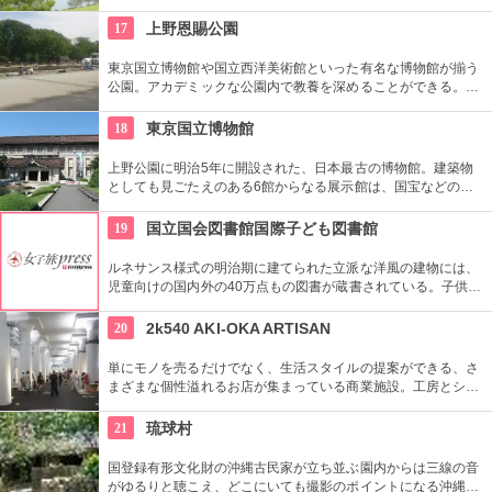
います。池のまわりに木々が植栽された回遊式築山泉水庭園
で、江戸時代から小石川後楽園とで二大庭園とされていまし
17
上野恩賜公園
た。日本庭園の良さを今に伝える名園です。
東京国立博物館や国立西洋美術館といった有名な博物館が揃う
公園。アカデミックな公園内で教養を深めることができる。ま
た、不忍池や犬を連れた西郷隆盛像も有名。
18
東京国立博物館
上野公園に明治5年に開設された、日本最古の博物館。建築物
としても見ごたえのある6館からなる展示館は、国宝などの歴
史資料や日本やアジアの美術品など約11万点が所蔵されていま
す。オリジナルグッズを販売するミュージアムショップや食事
19
国立国会図書館国際子ども図書館
もできるカフェなども併設されています。
ルネサンス様式の明治期に建てられた立派な洋風の建物には、
児童向けの国内外の40万点もの図書が蔵書されている。子供だ
けでなく大人も十分楽しめるので、たまにはインテリに図書館
でゆっくり過ごしてみては。
20
2k540 AKI-OKA ARTISAN
単にモノを売るだけでなく、生活スタイルの提案ができる、さ
まざまな個性溢れるお店が集まっている商業施設。工房とショ
ップが一緒になったお店が連なり、ものづくりの体験ができる
ワークショップもあり。
21
琉球村
国登録有形文化財の沖縄古民家が立ち並ぶ園内からは三線の音
がゆるりと聴こえ、どこにいても撮影のポイントになる沖縄ら