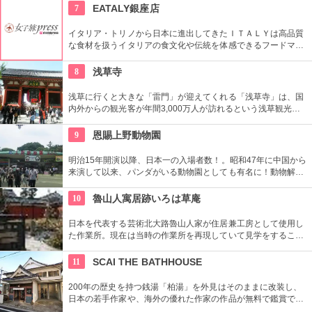
財に指定されています。
7
EATALY銀座店
イタリア・トリノから日本に進出してきたＩＴＡＬＹは高品質
な食材を扱うイタリアの食文化や伝統を体感できるフードマー
ケット。レストランも併設しているので本物のイタリア料理を
堪能することもできます。
8
浅草寺
浅草に行くと大きな「雷門」が迎えてくれる「浅草寺」は、国
内外からの観光客が年間3,000万人が訪れるという浅草観光一
番の名所。地元の方からも「観音様」の愛称で親しまれている
都内最古の名刹です。
9
恩賜上野動物園
明治15年開演以降、日本一の入場者数！。昭和47年に中国から
来演して以来、パンダがいる動物園としても有名に！動物解説
員による無料のガイドツアーに参加もお勧め。
10
魯山人寓居跡いろは草庵
日本を代表する芸術北大路魯山人家が住居兼工房として使用し
た作業所。現在は当時の作業所を再現していて見学をすること
ができます。いろは草庵のみ限定販売のグッズなども購入でき
ます。
11
SCAI THE BATHHOUSE
200年の歴史を持つ銭湯「柏湯」を外見はそのままに改装し、
日本の若手作家や、海外の優れた作家の作品が無料で鑑賞でき
るギャラリーです。