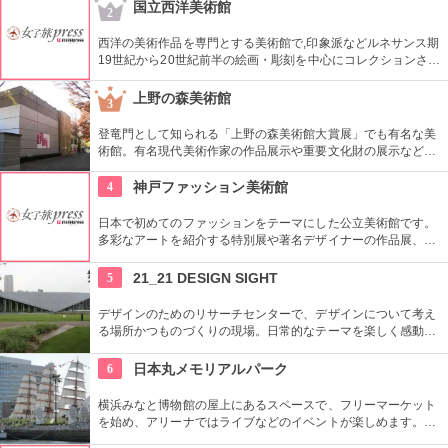
国立西洋美術館
2
西洋の美術作品を専門とする美術館で,印象派などルネサンス期
19世紀から20世紀前半の絵画・彫刻を中心にコレクションされ
ている。なかでも西洋のオールド・マスター（18世紀以前の画
家）たちの作品を見ることができる美術館としは日本有数。ロ
上野の森美術館
3
ダンの「考える人」はこちらで見れる。設計はル・コルビジェ
が手掛け、建築・インテリア好きにもおすすめ。
登竜門として知られる「上野の森美術館大賞展」でも有名な美
術館。有名現代美術作家の作品展示や重要文化財の展示など、
話題に富んだ展示が行われている。併設されたカフェで、足を
休めるのもいかが？
4
神戸ファッション美術館
日本で初めてのファッションをテーマにした公立美術館です。
多彩なアートを紹介する特別展や著名デザイナーの作品展、ラ
イブラリーなど見どころ充実。日ごろからファッションが好き
な方、ファッション業界の方、ファッションを学ぶ方、必見で
5
21_21 DESIGN SIGHT
す。
デザインのためのリサーチセンターで、デザインについて考え
る場所かつものづくりの現場。日常的なテーマを楽しく感動的
に見せる展覧会などを中心に多角的なプログラムを開催。
6
日本丸メモリアルパーク
横浜みなと博物館の屋上にあるスペースで、フリーマーケット
を始め、アリーナではライブなどのイベントが楽しめます。も
ともとは船の修繕用に建設されたドックで今では国の重要文化