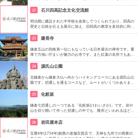
しさを体験できる場所。シーサーの色付けや貸衣装を来られた
り、どれを体験したら良いか迷ってしまう程！沖縄を丸ごと感
22
石川四高記念文化交流館
じるならぜひココへ。
明治期に建設された中学校を改装してつくられており、四高の
歴史と伝統を伝える展示に加え、旧四高の教室を多目的に利用
できる「石川四高記念館」と泉鏡花、徳田秋声、室生犀星等、
石川県ゆかりの文学者の資料を展示する「石川近代文学館」に
23
建長寺
よって構成されている。
鎌倉五山の別格第一位にもなっている日本最古の禅寺です。重
厚で力強い佇まいが魅力のお寺です。また紅葉の名所でもあ
り、秋には多くの人で賑わいます。約1時間の座禅修行もお勧
めの1つ。静かなお堂で自分の呼吸の音だけに耳を傾け、無心
24
源氏山公園
の境地を目指します。
北鎌倉から鎌倉大仏へ向かうハイキングコースにある源氏山公
園です。切通しを通るコースなど、ルートがいくつかありま
す。標高は約93メートルですが、コースに寄ってはかなり険し
い道を登る場合も。公園中央の頼朝像がシンボルです。
25
化粧坂
鎌倉七切通しの一つである「化粧坂(けわいざか)」です。岩や
山を切り開いて作った切通しの中でも、難所といわれるほど化
粧坂は急勾配の坂です。ハイキングというより登山に近いの
で、ヒールやブーツは厳禁です！頂上の源氏山公園にシートを
26
岩田屋本店
ひいてお弁当を食べるのもお勧めです。
宝暦4年(1754年)創業の老舗百貨店で、天神を九州での商業の