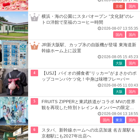
京都
国内
横浜・海の公園にスタバオープン “文化財”のレ
2
トロ洋館で至福のコーヒー時間
2026-08-07 13:55:35
国内
国内
JR新大阪駅、カップ氷の自販機が登場 東海道新
3
幹線ホーム上に設置
2026-08-05 15:45:23
大阪
国内
4
【USJ】バイオの捕食者“リッカー”がまさかのポ
ップコーンバケツ化！中身は味噌フレーバー
2026-08-05 11:03:43
大阪
国内
5
FRUITS ZIPPERと東武鉄道がコラボ MVの世界
観を再現した特別トレイン＆メンバーの限定ア
ナウンス
2026-08-04 13:18:55
国内
東京
国内
6
スタバ、新幹線ホームへの出店加速 名古屋駅＆
京都駅にも2027年出店へ