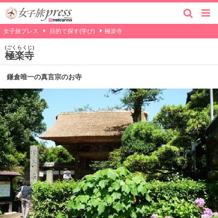
女子旅プレス
目的で探す(学び)
極楽寺
ごくらくじ
極楽寺
鎌倉唯一の真言宗のお寺