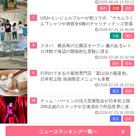
2026-08-04 13:50:12
国内
京都
国内
7
USJ×エンジェルブルーが初コラボ、“ナカムラく
ん”Tシャツや雑貨全6種のチャリティグッズ登場
2026-07-21 14:46:00
大阪
国内
8
スタバ、横浜海の公園店オープン 趣のあるレト
ロ洋館で海辺の開放的な景観に浸る
2026-07-28 15:42:09
国内
国内
9
行列のできる小籠包専門店「梁山泊小籠湯包」
日本初上陸 池袋限定メニューも多数
2026-07-24 18:22:41
東京
国内
10
ティム・バートンの没入型展覧会が日本初上陸
200点超のスケッチや立体演出で作品世界に迷い
込む
2026-07-23 18:00:00
東京
国内
ニュースランキング一覧へ