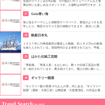
全国のラーメン店が9店舗、その他占いやミュージアムなど食
事以外にも楽しめるスポットです。入場料は300円ですが、3か
月パス、年間パスなどもあり何度行っても楽しめます。ラーメ
ン好きにおすすめです。
27
Gala青い海
海と塩をテーマにした体験型テーマパーク。製塩のようすを見
学したり、陶芸やガラス工芸の体験ができます。海沿いに面し
たロケーションで家族連れで子供たちも飽きずに1日遊べる施
設です。
28
帆船日本丸
１９２７年に川崎造船所が建造した帆船。約１８３万㎞の航海
を経たとされている。現役時代のまま保存されており、甲板や
船内を見学できる。普段は帆を閉じた状態にしているが、年１
２回の総帆展帆ではすべての帆を広げ、見もの。
29
はかた伝統工芸館
「博多織」「博多人形」をはじめに、数々の伝統工芸品が展
示・紹介されています。磨き続けてきた、職人の技に酔いしれ
てみてください。１回には喫茶コーナーもあるので、気軽に立
ち寄れる散策スポットとなっています。
30
ギャラリー囍屋
「ギャラリー森の茶屋 やちむんの里」内にある、“ギャラリー
囍屋”（通称・大嶺工房）は陶芸家「大嶺實清氏」の作品が展示
されています。 大嶺實清氏の作品の特徴と魅力、代表作ともい
えるのが「ペルシャブルー」という色を使用した器やコーヒー
カップです。そのカップや器で森林の景色を眺めながらティー
Travel Search
旅の検索