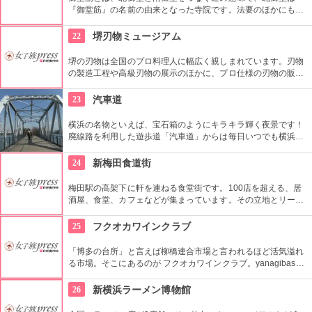
『御堂筋』の名前の由来となった寺院です。法要のほかにもさ
まざまなイベントを行い、観光客から通勤の人々まで多くの人
が集まります。夏は盆踊りが開催され、御堂筋に音頭が響きま
22
堺刃物ミュージアム
す。
堺の刃物は全国のプロ料理人に幅広く親しまれています。刃物
の製造工程や高級刃物の展示のほかに、プロ仕様の刃物の販売
も。料理を始めたばかりで「これからがんばろう！」と気合が
入っている時期に行くと、「まずは道具から、形から」と、張
23
汽車道
り切って買ってしまいそう。
横浜の名物といえば、宝石箱のようにキラキラ輝く夜景です！
廃線路を利用した遊歩道「汽車道」からは毎日いつでも横浜な
らではの景色を楽しむことができます。道沿いにはベンチもあ
るので、お気に入りのポイントでゆっくり過ごしてください！
24
新梅田食道街
梅田駅の高架下に軒を連ねる食堂街です。100店を超える、居
酒屋、食堂、カフェなどが集まっています。その立地とリーズ
ナブルな価格で大阪の味を楽しめることから、観光客にも大人
気です。アクセス抜群なので、帰りの時間も気にせずハシゴし
25
フクオカワインクラブ
てしまうかも！？
「博多の台所」と言えば柳橋連合市場と言われるほど活気溢れ
る市場。そこにあるのが フクオカワインクラブ。yanagibashi
wineを主力としたくさんのワインを取り揃えています。
26
新横浜ラーメン博物館