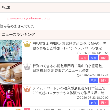
WEB
http://www.crayonhouse.co.jp/
読み込めませんでした
ニュースランキング
FRUITS ZIPPERと東武鉄道がコラボ MVの世界
1
観を再現した特別トレイン＆メンバーの限定ア
ナウンス
2026-08-04 13:18:55
国内
東京
国内
行列のできる小籠包専門店「梁山泊小籠湯包」
2
日本初上陸 池袋限定メニューも多数
2026-07-24 18:22:41
東京
国内
ティム・バートンの没入型展覧会が日本初上陸
3
200点超のスケッチや立体演出で作品世界に迷い
込む
2026-07-23 18:00:00
東京
国内