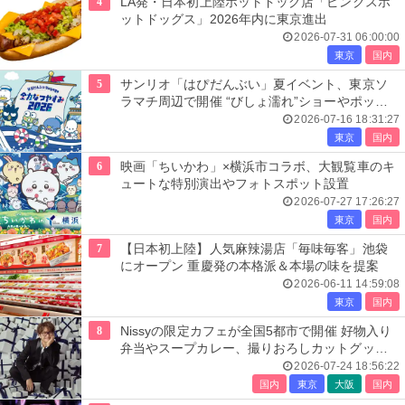
4
LA発・日本初上陸ホットドッグ店「ピンクスホ
ットドッグス」2026年内に東京進出
2026-07-31 06:00:00
東京
国内
5
サンリオ「はぴだんぶい」夏イベント、東京ソ
ラマチ周辺で開催 “びしょ濡れ”ショーやポップ
アップ店も
2026-07-16 18:31:27
東京
国内
6
映画「ちいかわ」×横浜市コラボ、大観覧車のキ
ュートな特別演出やフォトスポット設置
2026-07-27 17:26:27
東京
国内
7
【日本初上陸】人気麻辣湯店「毎味毎客」池袋
にオープン 重慶発の本格派＆本場の味を提案
2026-06-11 14:59:08
東京
国内
8
Nissyの限定カフェが全国5都市で開催 好物入り
弁当やスープカレー、撮りおろしカットグッズ
も
2026-07-24 18:56:22
国内
東京
大阪
国内