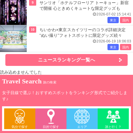
9
サンリオ「ホテルフローリア トーキョー」新宿
で開催 心ときめくキュートな限定グッズも
2026-07-02 15:14:41
東京
国内
10
ちいかわ×東京スカイツリーのコラボ詳細決定
“ぬい撮り”フォトスポットに限定グッズ続々
2026-06-19 18:06:03
東京
国内
ニュースランキング一覧へ
読み込めませんでした
Travel Search
旅の検索
女子目線で選ぶ！おすすめスポットをランキング形式でご紹介しま
す♪
気分で探す
目的で探す
エリア
誰と行く？