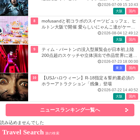
人気楽曲メドレーが彩る
2026-07-09 15:10:43
大阪
国内
8
mofusandと初コラボのスイーツビュッフェ、ヒ
ルトン大阪で開催 愛らしいにゃんこ達がケーキ
に
2026-08-04 12:49:12
大阪
国内
9
ティム・バートンの没入型展覧会が日本初上陸
200点超のスケッチや立体演出で作品世界に迷い
込む
2026-07-23 18:00:00
東京
国内
10
【USJハロウィーン】R-18指定＆誓約書必須の
ホラーアトラクション「残像」登場
2026-07-22 14:40:52
大阪
国内
ニュースランキング一覧へ
読み込めませんでした
Travel Search
旅の検索