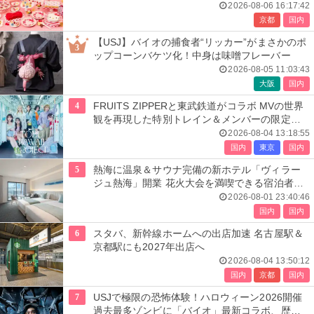
開催
2026-08-06 16:17:42
京都
国内
【USJ】バイオの捕食者“リッカー”がまさかのポ
3
ップコーンバケツ化！中身は味噌フレーバー
2026-08-05 11:03:43
大阪
国内
4
FRUITS ZIPPERと東武鉄道がコラボ MVの世界
観を再現した特別トレイン＆メンバーの限定ア
ナウンス
2026-08-04 13:18:55
国内
東京
国内
5
熱海に温泉＆サウナ完備の新ホテル「ヴィラー
ジュ熱海」開業 花火大会を満喫できる宿泊者専
用ルーフトップも
2026-08-01 23:40:46
国内
国内
6
スタバ、新幹線ホームへの出店加速 名古屋駅＆
京都駅にも2027年出店へ
2026-08-04 13:50:12
国内
京都
国内
7
USJで極限の恐怖体験！ハロウィーン2026開催
過去最多ゾンビに「バイオ」最新コラボ、歴代