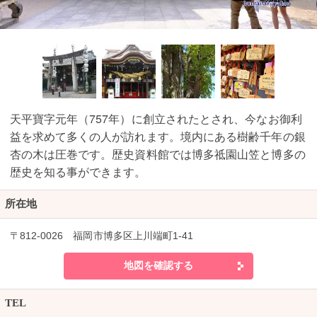
天平寶字元年（757年）に創立されたとされ、今なお御利
益を求めて多くの人が訪れます。境内にある樹齢千年の銀
杏の木は圧巻です。歴史資料館では博多祗園山笠と博多の
歴史を知る事ができます。
所在地
〒812-0026 福岡市博多区上川端町1-41
地図を確認する
TEL