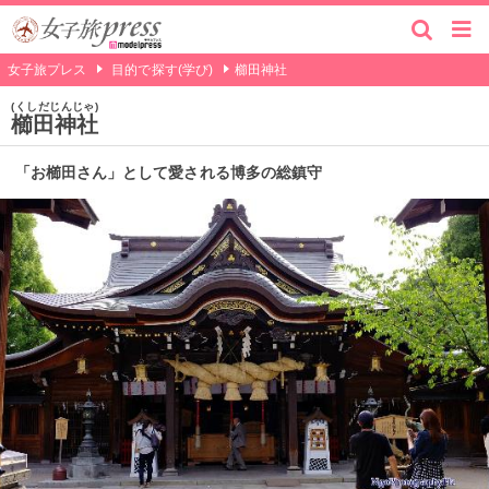
女子旅プレス
目的で探す(学び)
櫛田神社
くしだじんじゃ
櫛田神社
「お櫛田さん」として愛される博多の総鎮守