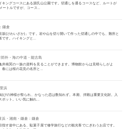
イキングコースにある源氏山公園です。切通しを通るコースなど、ルートが
ートルですが、コース...
：鎌倉
粧坂(けわいざか)」です。岩や山を切り開いて作った切通しの中でも、難所と
です。ハイキングと...
岡市郊外・海の中道・能古島
亀井南冥の一族の資料を見ることができます。博物館からは見晴らしがよ
春には桜の花見の名所と...
千里浜
。縁結びの神様が祭られ、かなった恋は数知れず。本殿、拝殿は重要文化財。入
ポット。いい気に触れ...
 横浜・湘南・鎌倉：鎌倉
目指す途中にある、駄菓子屋で修学旅行などの観光客でにぎわうお店です。