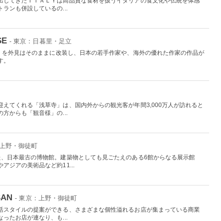
出してきたＩＴＡＬＹは高品質な食材を扱うイタリアの食文化や伝統を体感
ランも併設しているの...
SE
- 東京：日暮里・足立
湯」を外見はそのままに改装し、日本の若手作家や、海外の優れた作家の作品が
す。
えてくれる「浅草寺」は、国内外からの観光客が年間3,000万人が訪れると
方からも「観音様」の...
：上野・御徒町
た、日本最古の博物館。建築物としても見ごたえのある6館からなる展示館
ジアの美術品など約11...
SAN
- 東京：上野・御徒町
活スタイルの提案ができる、さまざまな個性溢れるお店が集まっている商業
ったお店が連なり、も...