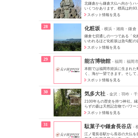
北鎌倉から鎌倉大仏へ向かうハ
いくつかあります。標高は約93メ
スポット情報を見る
28
化粧坂
- 横浜・湘南・鎌倉
鎌倉七切通しの一つである「化
いわれるほど化粧坂は急勾配の坂
スポット情報を見る
29
能古博物館
- 福岡：福
本館では福岡市姪浜に生まれた
く、海が一望できます。そして、
スポット情報を見る
30
気多大社
- 金沢：羽咋・
2100年もの歴史を持つ神社
らずの森は天然記念物でパワース
スポット情報を見る
31
駄菓子や鎌倉長谷店
-
江ノ電長谷駅から長谷の大仏を