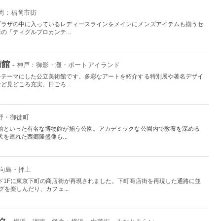
福岡：福岡市街
プラザの中に入っているレディースラインをメインにメンズアイテムも揃うセ
「ティグルブロカンテ...
術館
- 神戸：御影・灘・ポートアイランド
をテーマにした公立美術館です。多彩なアートを紹介する特別展や著名デザイ
見どころ充実。日ごろ...
上野・御徒町
館といった有名な博物館が揃う公園。アカデミックな公園内で教養を深める
を連れた西郷隆盛像も...
：向島・押上
ド1Fに東京下町の商店街が再現されました。下町商店街を再現した通路に並
を楽しんだり、カフェ...
ク