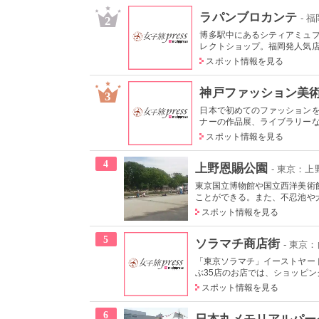
ラパンブロカンテ
- 
2
博多駅中にあるシティアミュ
レクトショップ。福岡発人気店の
スポット情報を見る
神戸ファッション美
3
日本で初めてのファッション
ナーの作品展、ライブラリーなど
スポット情報を見る
4
上野恩賜公園
- 東京：
東京国立博物館や国立西洋美術
ことができる。また、不忍池や犬
スポット情報を見る
5
ソラマチ商店街
- 東京
「東京ソラマチ」イーストヤー
ぶ35店のお店では、ショッピング
スポット情報を見る
6
日本丸メモリアルパー