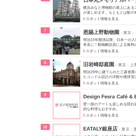
横浜みなと博物館の屋上にある
が楽しめます。もともとは船の修
スポット情報を見る
7
恩賜上野動物園
- 東京
明治15年開演以降、日本一の
有名に！動物解説員による無料の
スポット情報を見る
8
旧岩崎邸庭園
- 東京：
明治29年に建てられた三菱創
たコンドル設計の洋館や撞球室は
スポット情報を見る
9
Design Fesra Café & 
壁一面のアートも楽しめる隠れ
的な料理もおすすめ。
スポット情報を見る
10
EATALY銀座店
- 東京