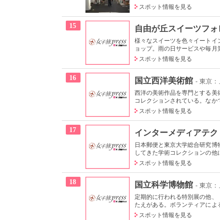
スポット情報を見る
15
自由が丘スイーツフォ
様々なスイーツを色々イートイ
ョップ。雨の日サービスや毎月第一
スポット情報を見る
16
国立西洋美術館
- 東京
西洋の美術作品を専門とする美術
コレクションされている。なかで
スポット情報を見る
17
インターメディアテク
日本郵便と東京大学総合研究博
してきた学術コレクションの他に
スポット情報を見る
18
国立科学博物館
- 東京
定期的に行われる特別展の他、
たえがある。ボランティアによる
スポット情報を見る