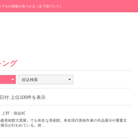
・ホテルの情報が見つかる［女子旅プレス］
キング
絞込検索
20日付 上位100件を表示
京：上野・御徒町
の森美術館大賞展」でも有名な美術館。有名現代美術作家の作品展示や重要文
示が行われている。併...