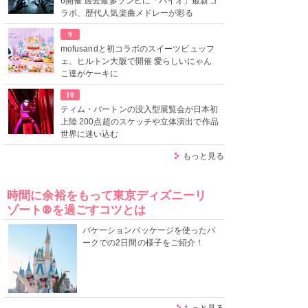
6開催 過去最多ゾンビに「バイオ」最新コ
ラボ、歴代人気楽曲メドレーが彩る
9
mofusandと初コラボのスイーツビュッフ
ェ、ヒルトン大阪で開催 愛らしいにゃん
こ達がケーキに
10
ティム・バートンの没入型展覧会が日本初
上陸 200点超のスケッチや立体演出で作品
世界に迷い込む
もっと見る
時間に余裕をもって東京ディズニーリ
ゾート®を過ごすコツとは
バケーションパッケージを使ったパ
ークでの2日間の様子をご紹介！
もっと見る