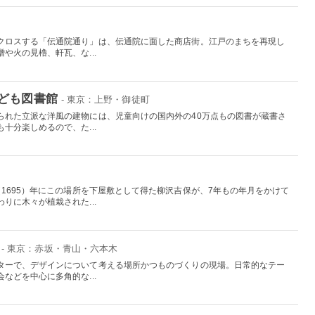
クロスする「伝通院通り」は、伝通院に面した商店街。江戸のまちを再現し
や火の見櫓、軒瓦、な...
ども図書館
- 東京：上野・御徒町
られた立派な洋風の建物には、児童向けの国内外の40万点もの図書が蔵書さ
十分楽しめるので、た...
1695）年にこの場所を下屋敷として得た柳沢吉保が、7年もの年月をかけて
りに木々が植栽された...
- 東京：赤坂・青山・六本木
ターで、デザインについて考える場所かつものづくりの現場。日常的なテー
などを中心に多角的な...