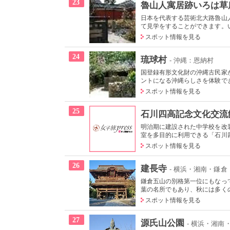
23
魯山人寓居跡いろは草
日本を代表する芸術北大路魯山
て見学をすることができます。い
スポット情報を見る
24
琉球村
- 沖縄：恩納村
国登録有形文化財の沖縄古民家
ントになる沖縄らしさを体験でき
スポット情報を見る
25
石川四高記念文化交流
明治期に建設された中学校を改
室を多目的に利用できる「石川四
スポット情報を見る
26
建長寺
- 横浜・湘南・鎌倉
鎌倉五山の別格第一位にもなっ
葉の名所でもあり、秋には多くの
スポット情報を見る
27
源氏山公園
- 横浜・湘南