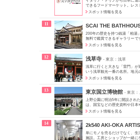
イタリア・トリノから日本に進
できるフードマーケット。レスト
スポット情報を見る
11
SCAI THE BATHHOU
200年の歴史を持つ銭湯「柏
無料で鑑賞できるギャラリーで
スポット情報を見る
12
浅草寺
- 東京：浅草
浅草に行くと大きな「雷門」が迎
いう浅草観光一番の名所。地元の
スポット情報を見る
13
東京国立博物館
- 東京
上野公園に明治5年に開設され
は、国宝などの歴史資料や日本やア
スポット情報を見る
14
2k540 AKI-OKA ARTI
単にモノを売るだけでなく、生
施設。工房とショップが一緒にな