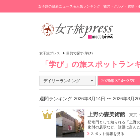
女子旅の最新ニュース＆人気ランキング | 観光・グルメ・買物
女子旅プレス
目的で探す(学び)
「学び」の旅スポットラン
デイリーランキング
2026年 3/14〜3/20
週間ランキング 2026年3月14日 〜 2026年3月
上野の森美術館
- 東
1
登竜門として知られる「上野
化財の展示など、話題に富んだ展
スポット情報を見る