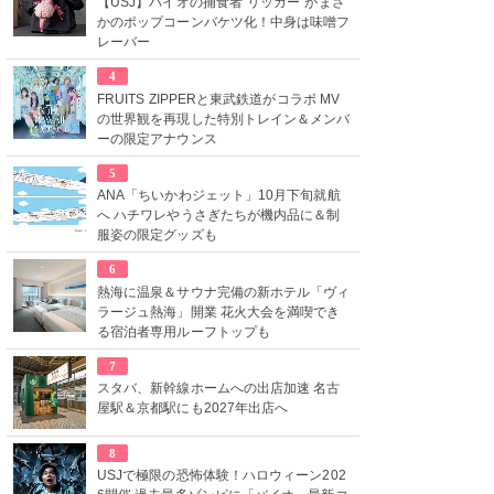
【USJ】バイオの捕食者“リッカー”がまさ
かのポップコーンバケツ化！中身は味噌フ
レーバー
4
FRUITS ZIPPERと東武鉄道がコラボ MV
の世界観を再現した特別トレイン＆メンバ
ーの限定アナウンス
5
ANA「ちいかわジェット」10月下旬就航
へ ハチワレやうさぎたちが機内品に＆制
服姿の限定グッズも
6
熱海に温泉＆サウナ完備の新ホテル「ヴィ
ラージュ熱海」開業 花火大会を満喫でき
る宿泊者専用ルーフトップも
7
スタバ、新幹線ホームへの出店加速 名古
屋駅＆京都駅にも2027年出店へ
8
USJで極限の恐怖体験！ハロウィーン202