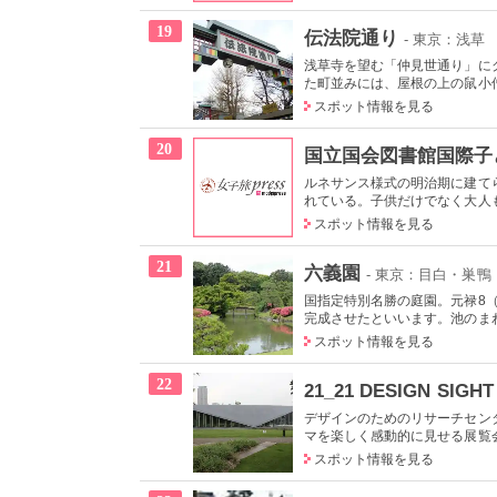
19
伝法院通り
- 東京：浅草
浅草寺を望む「仲見世通り」に
た町並みには、屋根の上の鼠小僧
スポット情報を見る
20
国立国会図書館国際子
ルネサンス様式の明治期に建て
れている。子供だけでなく大人も
スポット情報を見る
21
六義園
- 東京：目白・巣鴨
国指定特別名勝の庭園。元禄8（
完成させたといいます。池のまわ
スポット情報を見る
22
21_21 DESIGN SIGHT
デザインのためのリサーチセン
マを楽しく感動的に見せる展覧会
スポット情報を見る