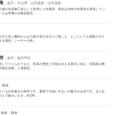
庵
- 金沢：片山津・山代温泉・山中温泉
人家が住居兼工房として使用した作業所。現在は当時の作業所を再現してい
ろは草庵のみ限定販売...
が立ち並ぶ園内からは三線の音がゆるりと聴こえ、どこにいても撮影のポイ
る場所。シーサーの色...
館
- 金沢：金沢市街
装してつくられており、四高の歴史と伝統を伝える展示に加え、旧四高の教
高記念館」と泉鏡花、...
：鎌倉
ている日本最古の禅寺です。重厚で力強い佇まいが魅力のお寺です。また紅
人で賑わいます。約1時...
・鎌倉：鎌倉