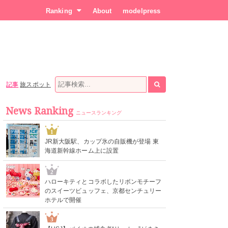
Ranking
About
modelpress
記事
旅スポット
News Ranking
ニュースランキング
1
JR新大阪駅、カップ氷の自販機が登場 東
海道新幹線ホーム上に設置
2
ハローキティとコラボしたリボンモチーフ
のスイーツビュッフェ、京都センチュリー
ホテルで開催
3