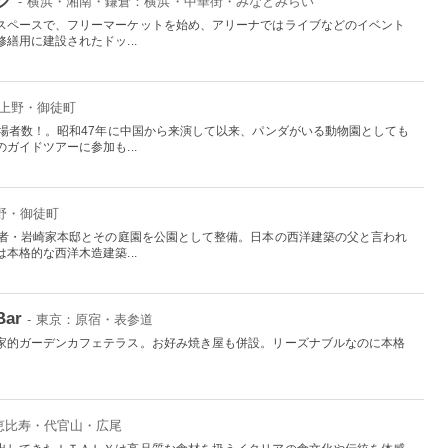
- 横浜・湘南・鎌倉：横浜・中華街・みなとみらい
スペースで、フリーマーケットを始め、アリーナではライブなどのイベント
繕用に建設されたドッ...
：上野・御徒町
入場者数！。昭和47年に中国から来演して以来、パンダがいる動物園としても
ガイドツアーに参加も...
上野・御徒町
業者・岩崎家本邸とその庭園を公園として整備。日本の西洋建築の父と言われ
本格的な西洋木造建築...
Bar
- 東京：原宿・表参道
家的ガーデンカフェテラス。お好み焼き屋も併設。リーズナブルなのに本格
：恵比寿・代官山・広尾