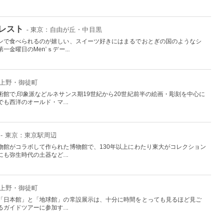
レスト
- 東京：自由が丘・中目黒
ンで食べられるのが嬉しい、スイーツ好きにはまるでおとぎの国のようなシ
金曜日のMen’ｓデー...
：上野・御徒町
館で,印象派などルネサンス期19世紀から20世紀前半の絵画・彫刻を中心に
も西洋のオールド・マ...
- 東京：東京駅周辺
物館がコラボして作られた博物館で、130年以上にわたり東大がコレクション
も弥生時代の土器など...
：上野・御徒町
「日本館」と「地球館」の常設展示は、十分に時間をとっても見るほど見ご
ガイドツアーに参加す...